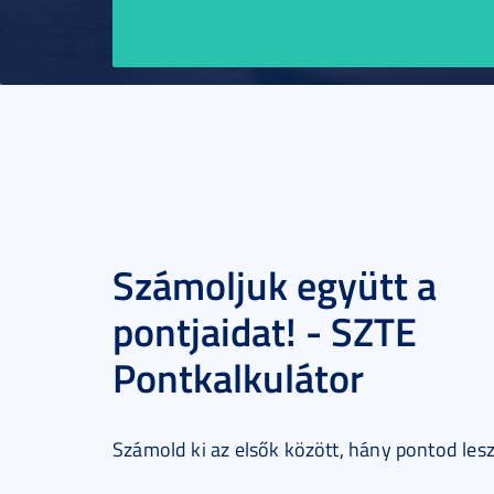
magában hordozza
nagyvárosi előnyök
miközben megőrizt
kisvárosi hangulat
egyetem számos
diákrendezvényt s
Számoljuk együtt a
ami tovább növelt
pontjaidat! - SZTE
számomra vonzerej
Pontkalkulátor
Számold ki az elsők között, hány pontod les