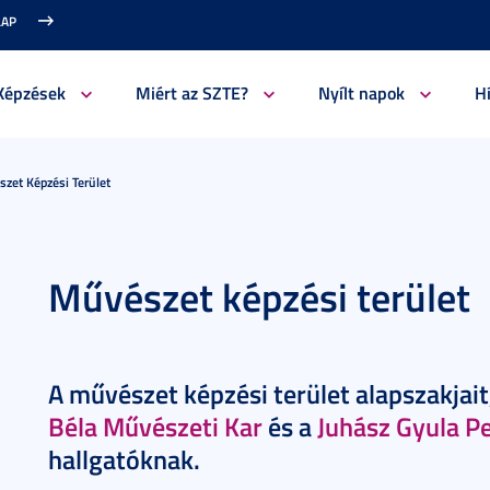
LAP
Képzések
Miért az SZTE?
Nyílt napok
H
zet Képzési Terület
Művészet képzési terület
A művészet képzési terület alapszakjai
Béla Művészeti Kar
és a
Juhász Gyula 
hallgatóknak.