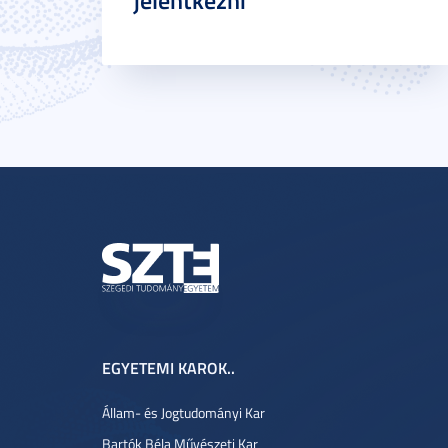
jelentkezni
EGYETEMI KAROK..
Állam- és Jogtudományi Kar
Bartók Béla Művészeti Kar