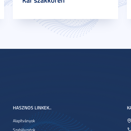
Kar szakkörén
HASZNOS LINKEK..
K
Alapítványok
Szabályzatok