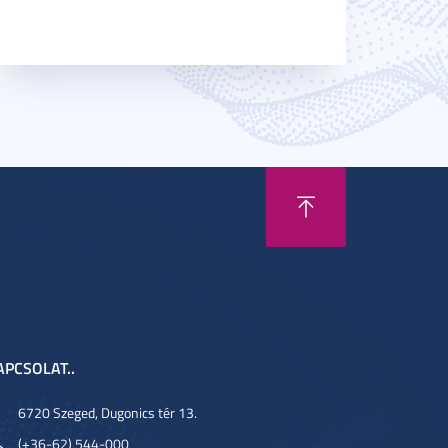
APCSOLAT..
6720 Szeged, Dugonics tér 13.
(+36-62) 544-000