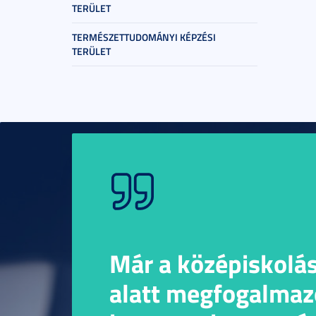
TERÜLET
TERMÉSZETTUDOMÁNYI KÉPZÉSI
TERÜLET
Már a középiskolá
alatt megfogalmaz