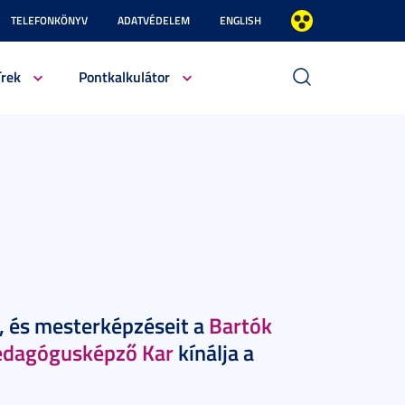
TELEFONKÖNYV
ADATVÉDELEM
ENGLISH
írek
Pontkalkulátor
t, és mesterképzéseit a
Bartók
Pedagógusképző Kar
kínálja a