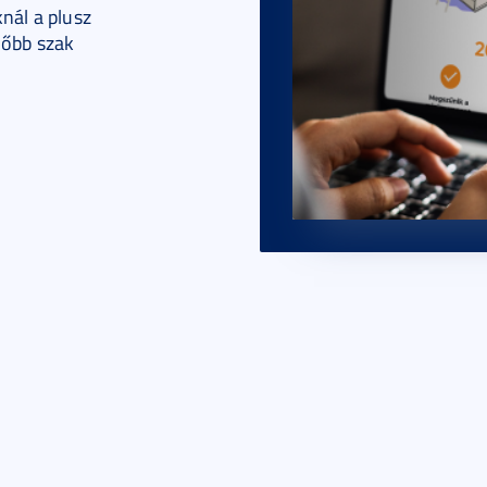
nál a plusz
lőbb szak