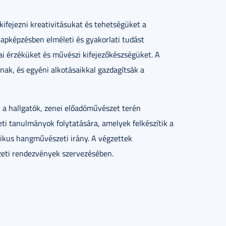
kifejezni kreativitásukat és tehetségüket a
lapképzésben elméleti és gyakorlati tudást
ai érzéküket és művészi kifejezőkészségüket. A
anak, és egyéni alkotásaikkal gazdagítsák a
 a hallgatók, zenei előadóművészet terén
i tanulmányok folytatására, amelyek felkészítik a
zikus hangművészeti irány. A végzettek
eti rendezvények szervezésében.