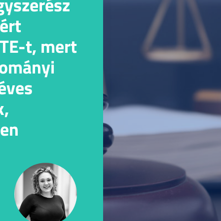
gyszerész
ért
TE-t, mert
dományi
 éves
k,
ten
ed egy
s: