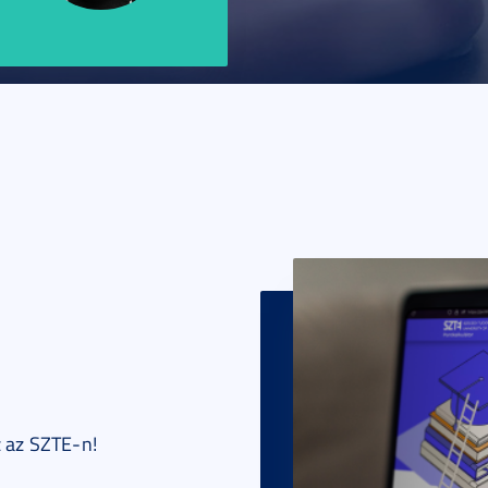
 a
et,
e a
ot. Az
zervez,
e
ét.
z az SZTE-n!