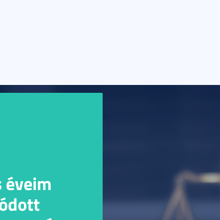
s éveim
ódott