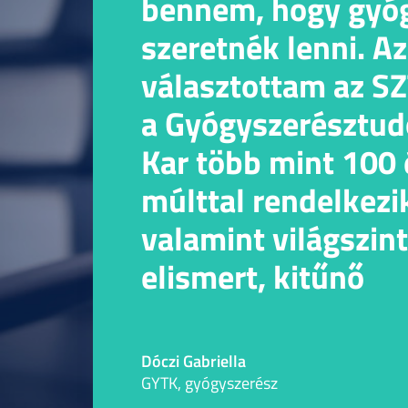
bennem, hogy gyó
szeretnék lenni. Az
választottam az SZ
a Gyógyszerésztu
Kar több mint 100
múlttal rendelkezi
valamint világszin
elismert, kitűnő
professzoroktól
tanulhatunk. Szeg
Dóczi Gabriella
szuper, élhető váro
GYTK, gyógyszerész