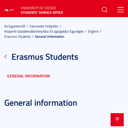
UNIVERSITY OF SZEGED
Toggl
STUDENTS’ SERVICE OFFICE
navig
Az Egyetemről
Szervezeti Felépítés
Központi Gazdálkodásirányítási És Igazgatási Egységek
English
Erasmus Students
General Information
Erasmus Students
GENERAL INFORMATION
General information