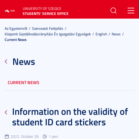
UNIVERSITY OF SZEGED
Toggl
STUDENTS’ SERVICE OFFICE
navig
Az Egyetemről
Szervezeti Felépítés
Központi Gazdálkodásirányítási És Igazgatási Egységek
English
News
Current News
News
CURRENT NEWS
Information on the validity of
student ID card stickers
2022. October 28.
1 perc