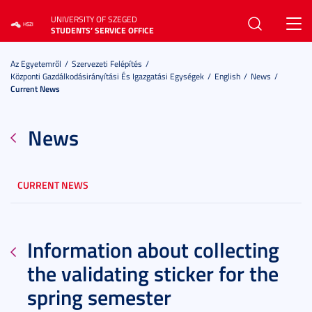
UNIVERSITY OF SZEGED
Toggl
STUDENTS’ SERVICE OFFICE
navig
Az Egyetemről
Szervezeti Felépítés
Központi Gazdálkodásirányítási És Igazgatási Egységek
English
News
Current News
News
CURRENT NEWS
Information about collecting
the validating sticker for the
spring semester