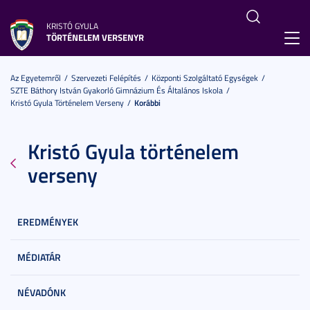
KRISTÓ GYULA
TÖRTÉNELEM VERSENYR
Toggl
navig
Az Egyetemről
Szervezeti Felépítés
Központi Szolgáltató Egységek
SZTE Báthory István Gyakorló Gimnázium És Általános Iskola
Kristó Gyula Történelem Verseny
Korábbi
Kristó Gyula történelem
verseny
EREDMÉNYEK
MÉDIATÁR
NÉVADÓNK