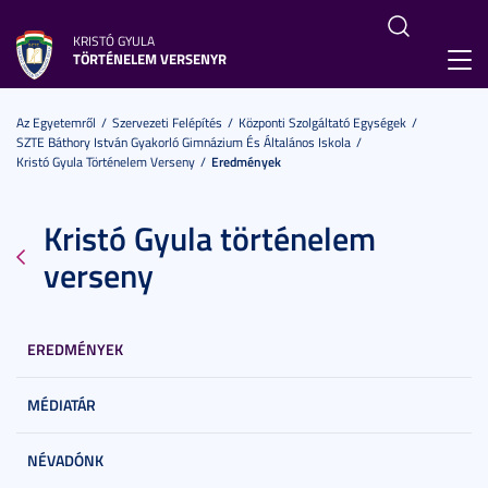
KRISTÓ GYULA
TÖRTÉNELEM VERSENYR
Toggl
navig
Az Egyetemről
Szervezeti Felépítés
Központi Szolgáltató Egységek
SZTE Báthory István Gyakorló Gimnázium És Általános Iskola
Kristó Gyula Történelem Verseny
Eredmények
Kristó Gyula történelem
verseny
EREDMÉNYEK
MÉDIATÁR
NÉVADÓNK