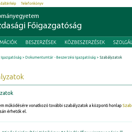
ldaltérkép
Telefonkönyv
dományegyetem
dasági Főigazgatóság
RMÁCIÓK
BESZERZÉSEK
KÖZBESZERZÉSEK
SZOLGÁ
 Igazgatóság
Dokumentumtár - Beszerzési Igazgatóság
Szabályzatok
lyzatok
yzatok
em működésére vonatkozó további szabályzatok a központi honlap
Szab
sán érhetők el.