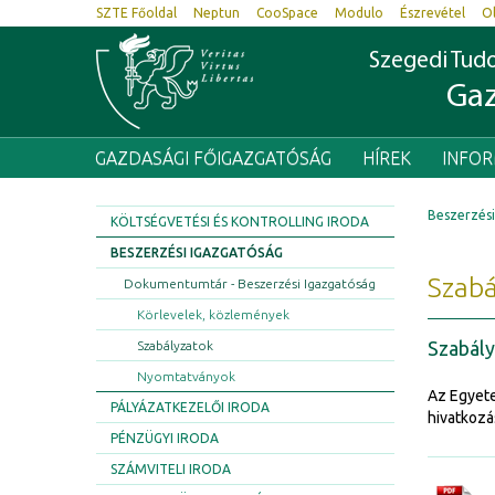
SZTE Főoldal
Neptun
CooSpace
Modulo
Észrevétel
O
Szegedi Tu
Gaz
GAZDASÁGI FŐIGAZGATÓSÁG
HÍREK
INFO
Beszerzési
KÖLTSÉGVETÉSI ÉS KONTROLLING IRODA
BESZERZÉSI IGAZGATÓSÁG
Szabá
Dokumentumtár - Beszerzési Igazgatóság
Körlevelek, közlemények
Szabál
Szabályzatok
Nyomtatványok
Az Egyet
PÁLYÁZATKEZELŐI IRODA
hivatkozá
PÉNZÜGYI IRODA
SZÁMVITELI IRODA