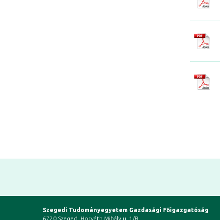
Szegedi Tudományegyetem Gazdasági Főigazgatóság
6720 Szeged, Horváth Mihály u. 1/B