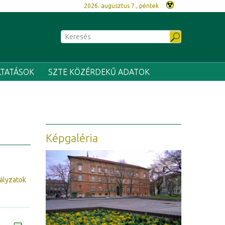
2026. augusztus 7., péntek
LTATÁSOK
SZTE KÖZÉRDEKŰ ADATOK
Képgaléria
ályzatok