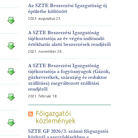
Az SZTE Beszerzési Igazgatóság új
épületbe költözött
2023. augusztus 23.
A SZTE Beszerzési Igazgatóság
tájékoztatója az év végén indítandó
értékhatár alatti beszerzések rendjéről
2021. november 26.
A SZTE Beszerzési Igazgatóság
tájékoztatója a fogyóanyagok (Gázok,
gázkeverékek, szárazjég és reduktor
szállítása) megváltozott szállítási
rendjéről
2021. február 18.
Főigazgatói
közlemények
SZTE GF 2026/3. számú főigazgatói
körlevél a szerződésekben a