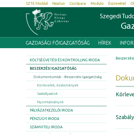
SZTE Főoldal
Neptun
CooSpace
Modulo
Észrevétel
O
Szegedi Tu
Gaz
GAZDASÁGI FŐIGAZGATÓSÁG
HÍREK
INFO
Beszerzési
KÖLTSÉGVETÉSI ÉS KONTROLLING IRODA
BESZERZÉSI IGAZGATÓSÁG
Dokum
Dokumentumtár - Beszerzési Igazgatóság
Körlevelek, közlemények
Körlev
Szabályzatok
Nyomtatványok
PÁLYÁZATKEZELŐI IRODA
Szabál
PÉNZÜGYI IRODA
SZÁMVITELI IRODA