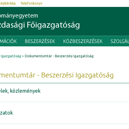
ldaltérkép
Telefonkönyv
dományegyetem
dasági Főigazgatóság
RMÁCIÓK
BESZERZÉSEK
KÖZBESZERZÉSEK
SZOLGÁ
 Igazgatóság
Dokumentumtár - Beszerzési Igazgatóság
entumtár - Beszerzési Igazgatóság
elek, közlemények
yzatok