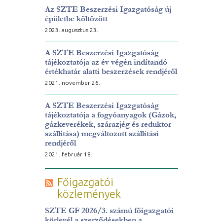
Az SZTE Beszerzési Igazgatóság új
épületbe költözött
2023. augusztus 23.
A SZTE Beszerzési Igazgatóság
tájékoztatója az év végén indítandó
értékhatár alatti beszerzések rendjéről
2021. november 26.
A SZTE Beszerzési Igazgatóság
tájékoztatója a fogyóanyagok (Gázok,
gázkeverékek, szárazjég és reduktor
szállítása) megváltozott szállítási
rendjéről
2021. február 18.
Főigazgatói
közlemények
SZTE GF 2026/3. számú főigazgatói
körlevél a szerződésekben a