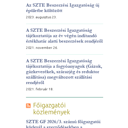
Az SZTE Beszerzési Igazgatóság új
épületbe költözött
2023. augusztus 23.
A SZTE Beszerzési Igazgatóság
tájékoztatója az év végén indítandó
értékhatár alatti beszerzések rendjéről
2021. november 26.
A SZTE Beszerzési Igazgatóság
tájékoztatója a fogyóanyagok (Gázok,
gázkeverékek, szárazjég és reduktor
szállítása) megváltozott szállítási
rendjéről
2021. február 18.
Főigazgatói
közlemények
SZTE GF 2026/3. számú főigazgatói
körlevél a szerződésekben a