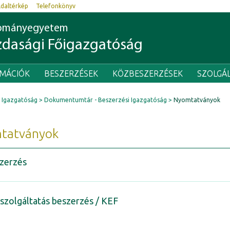
ldaltérkép
Telefonkönyv
dományegyetem
dasági Főigazgatóság
RMÁCIÓK
BESZERZÉSEK
KÖZBESZERZÉSEK
SZOLGÁ
 Igazgatóság
Dokumentumtár - Beszerzési Igazgatóság
Nyomtatványok
tatványok
zerzés
 szolgáltatás beszerzés / KEF