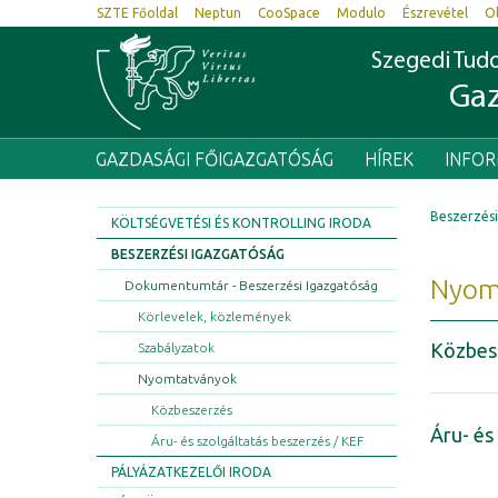
SZTE Főoldal
Neptun
CooSpace
Modulo
Észrevétel
O
Szegedi Tu
Gaz
GAZDASÁGI FŐIGAZGATÓSÁG
HÍREK
INFO
Beszerzési
KÖLTSÉGVETÉSI ÉS KONTROLLING IRODA
BESZERZÉSI IGAZGATÓSÁG
Nyom
Dokumentumtár - Beszerzési Igazgatóság
Körlevelek, közlemények
Közbes
Szabályzatok
Nyomtatványok
Közbeszerzés
Áru- és
Áru- és szolgáltatás beszerzés / KEF
PÁLYÁZATKEZELŐI IRODA