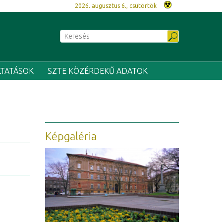
2026. augusztus 6., csütörtök
LTATÁSOK
SZTE KÖZÉRDEKŰ ADATOK
Képgaléria