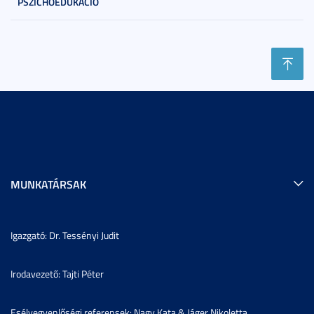
PSZICHOEDUKÁCIÓ
MUNKATÁRSAK
Igazgató: Dr. Tessényi Judit
Irodavezető: Tajti Péter
Esélyegyenlőségi referensek: Nagy Kata & Jáger Nikoletta