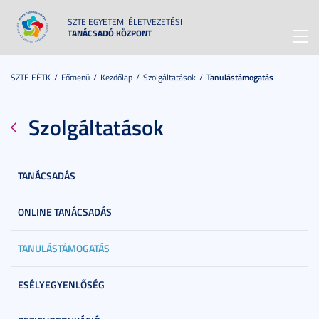
SZTE EGYETEMI ÉLETVEZETÉSI
TANÁCSADÓ KÖZPONT
Toggl
navig
SZTE EÉTK
Főmenü
Kezdőlap
Szolgáltatások
Tanulástámogatás
Szolgáltatások
TANÁCSADÁS
ONLINE TANÁCSADÁS
TANULÁSTÁMOGATÁS
ESÉLYEGYENLŐSÉG