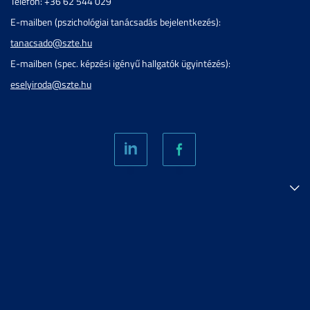
Telefon: +36 62 544 029
E-mailben (pszichológiai tanácsadás bejelentkezés):
tanacsado@szte.hu
E-mailben (spec. képzési igényű hallgatók ügyintézés):
eselyiroda@szte.hu