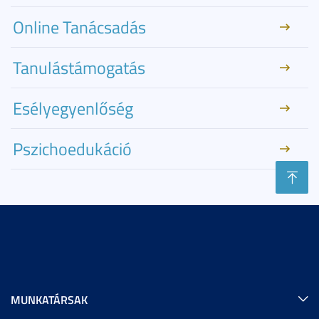
Online Tanácsadás
Tanulástámogatás
Esélyegyenlőség
Pszichoedukáció
MUNKATÁRSAK