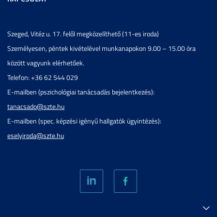
Szeged, Vitéz u. 17. felől megközelíthető (11-es iroda)
Személyesen, péntek kivételével munkanapokon 9.00 – 15.00 óra
között vagyunk elérhetőek.
Telefon: +36 62 544 029
E-mailben (pszichológiai tanácsadás bejelentkezés):
tanacsado@szte.hu
E-mailben (spec. képzési igényű hallgatók ügyintézés):
eselyiroda@szte.hu