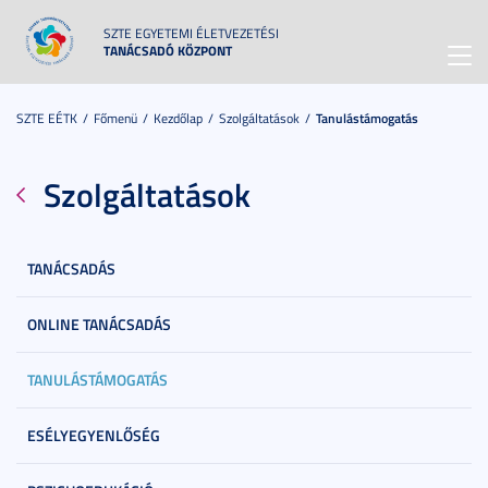
SZTE EGYETEMI ÉLETVEZETÉSI
TANÁCSADÓ KÖZPONT
Toggl
navig
SZTE EÉTK
Főmenü
Kezdőlap
Szolgáltatások
Tanulástámogatás
Szolgáltatások
TANÁCSADÁS
ONLINE TANÁCSADÁS
TANULÁSTÁMOGATÁS
ESÉLYEGYENLŐSÉG