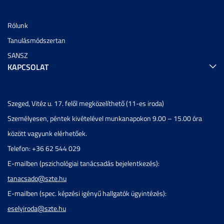
Rólunk
Tanulásmódszertan
SANSZ
KAPCSOLAT
Szeged, Vitéz u. 17. felől megközelíthető (11-es iroda)
Személyesen, péntek kivételével munkanapokon 9.00 – 15.00 óra
között vagyunk elérhetőek.
Telefon: +36 62 544 029
E-mailben (pszichológiai tanácsadás bejelentkezés):
tanacsado@szte.hu
E-mailben (spec. képzési igényű hallgatók ügyintézés):
eselyiroda@szte.hu