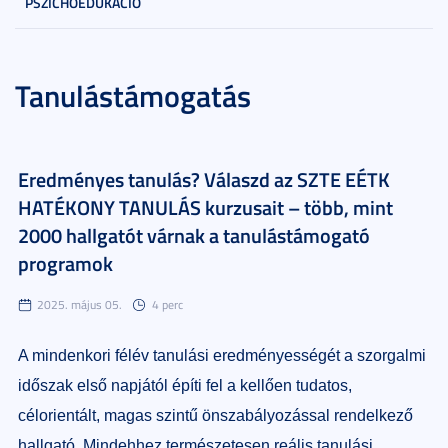
PSZICHOEDUKÁCIÓ
Tanulástámogatás
Eredményes tanulás? Válaszd az SZTE EÉTK
HATÉKONY TANULÁS kurzusait – több, mint
2000 hallgatót várnak a tanulástámogató
programok
2025. május 05.
4 perc
A mindenkori félév tanulási eredményességét a szorgalmi
időszak első napjától építi fel a kellően tudatos,
célorientált, magas szintű önszabályozással rendelkező
hallgató. Mindehhez természetesen reális tanulási