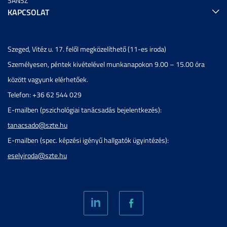
SANSZ
KAPCSOLAT
Szeged, Vitéz u. 17. felől megközelíthető (11-es iroda)
Személyesen, péntek kivételével munkanapokon 9.00 – 15.00 óra
között vagyunk elérhetőek.
Telefon: +36 62 544 029
E-mailben (pszichológiai tanácsadás bejelentkezés):
tanacsado@szte.hu
E-mailben (spec. képzési igényű hallgatók ügyintézés):
eselyiroda@szte.hu