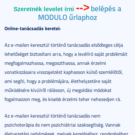
-->
belépés a
Szeretnék levelet írni
MODULO űrlaphoz
Online-tanácsadás keretei:
Az e-mailen keresztül történő tanácsadás elsődleges célja
lehetőséget biztosítani arra, hogy a levélíró saját problémáit
megfogalmazhassa, megoszthassa, annak érzelmi
vonatkozásaira visszajelzést kaphasson külső szemlélőtől,
ami segíti, hogy a problémájára, élethelyzetére saját
működésére kívülről rálásson, új megoldási módokat
fogalmazzon meg, és kisebb érzelmi teher nehezedjen rá.
Az e-mailen keresztül történő tanácsadás nem
pszichoterápia és nem pszichiátriai szaksegítség. Vannak
életvezetési nehézségek, melyek kezeléséhez, rendezéséhez