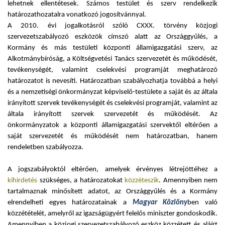
lehetnek ellentétesek. Számos testület és szerv rendelkezik
határozathozatalra vonatkozó jogosítvánnyal.
A 2010. évi jogalkotásról szóló CXXX. törvény közjogi
szervezetszabályozó eszközök címszó alatt az Országgyűlés, a
Kormány és más testületi központi államigazgatási szerv, az
Alkotmánybíróság, a Költségvetési Tanács szervezetét és működését,
tevékenységét, valamint cselekvési programját meghatározó
határozatot is nevesíti. Határozatban szabályozhatja továbbá a helyi
és a nemzetiségi önkormányzat képviselő-testülete a saját és az általa
irányított szervek tevékenységét és cselekvési programját, valamint az
általa irányított szervek szervezetét és működését. Az
önkormányzatok a központi államigazgatási szervektől eltérően a
saját szervezetét és működését nem határozatban, hanem
rendeletben szabályozza.
A jogszabályoktól eltérően, amelyek érvényes létrejöttéhez a
kihirdetés
szükséges, a határozatokat
közzéteszik
. Amennyiben nem
tartalmaznak minősített adatot, az Országgyűlés és a Kormány
elrendelheti egyes határozatainak a
Magyar Közlöny
ben való
közzétételét, amelyről az igazságügyért felelős miniszter gondoskodik.
Amennyiben a közjogi szervezetszabályozó eszköz közzétett és aláírt