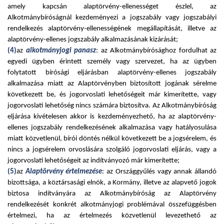
amely kapcsán alaptörvény-ellenességet észlel, az
Alkotmánybíróságnál kezdeményezi a jogszabály vagy jogszabályi
rendelkezés alaptörvény-ellenességének megállapítását, illetve az
alaptörvény-ellenes jogszabály alkalmazásának kizárását;
(4)
az
alkotmányjogi panasz
: az Alkotmánybírósághoz fordulhat az
egyedi ügyben érintett személy vagy szervezet, ha az ügyben
folytatott bírósági eljárásban alaptörvény-ellenes jogszabály
alkalmazása miatt az Alaptörvényben biztosított jogának sérelme
következett be, és jogorvoslati lehetőségeit már kimerítette, vagy
jogorvoslati lehetőség nincs számára biztosítva. Az Alkotmánybíróság
eljárása kivételesen akkor is kezdeményezhető, ha az alaptörvény-
ellenes jogszabály rendelkezésének alkalmazása vagy hatályosulása
miatt közvetlenül, bírói döntés nélkül következett be a jogsérelem, és
nincs a jogsérelem orvoslására szolgáló jogorvoslati eljárás, vagy a
jogorvoslati lehetőségeit az indítványozó már kimerítette;
(5)
az
Alaptörvény értelmezése
: az Országgyűlés vagy annak állandó
bizottsága, a köztársasági elnök, a Kormány, illetve az alapvető jogok
biztosa indítványára az Alkotmánybíróság az Alaptörvény
rendelkezését konkrét alkotmányjogi problémával összefüggésben
értelmezi, ha az értelmezés közvetlenül levezethető az