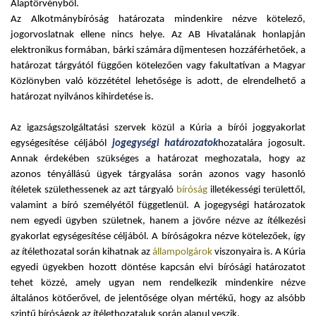
Alaptörvényből.
Az Alkotmánybíróság határozata mindenkire nézve kötelező,
jogorvoslatnak ellene nincs helye. Az AB Hivatalának honlapján
elektronikus formában, bárki számára díjmentesen hozzáférhetőek, a
határozat tárgyától függően kötelezően vagy fakultatívan a Magyar
Közlönyben való közzététel lehetősége is adott, de elrendelhető a
határozat nyilvános kihirdetése is.
Az igazságszolgáltatási szervek közül a Kúria a bírói joggyakorlat
egységesítése céljából
jogegységi határozatok
hozatalára jogosult.
Annak érdekében szükséges a határozat meghozatala, hogy az
azonos tényállású ügyek tárgyalása során azonos vagy hasonló
ítéletek születhessenek az azt tárgyaló
bíróság
illetékességi területtől,
valamint a bíró személyétől függetlenül. A jogegységi határozatok
nem egyedi ügyben születnek, hanem a jövőre nézve az ítélkezési
gyakorlat egységesítése céljából. A bíróságokra nézve kötelezőek, így
az ítélethozatal során kihatnak az
állampolgárok
viszonyaira is. A Kúria
egyedi ügyekben hozott döntése kapcsán elvi bírósági határozatot
tehet közzé, amely ugyan nem rendelkezik mindenkire nézve
általános kötőerővel, de jelentősége olyan mértékű, hogy az alsóbb
szintű bíróságok az ítélethozataluk során alapul veszik.