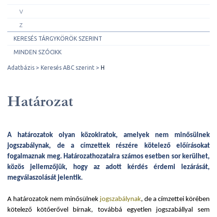
V
Z
KERESÉS TÁRGYKÖRÖK SZERINT
MINDEN SZÓCIKK
Adatbázis
Keresés ABC szerint
H
Határozat
A határozatok olyan közokiratok, amelyek nem minősülnek
jogszabálynak, de a címzettek részére kötelező előírásokat
fogalmaznak meg. Határozathozatalra számos esetben sor kerülhet,
közös jellemzőjük, hogy az adott kérdés érdemi lezárását,
megválaszolását jelentik.
A határozatok nem minősülnek
jogszabálynak
, de a címzettei körében
kötelező kötőerővel bírnak, továbbá egyetlen jogszabállyal sem