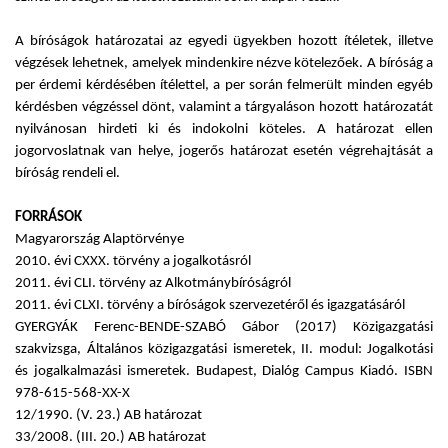
A bíróságok határozatai az egyedi ügyekben hozott ítéletek, illetve
végzések lehetnek, amelyek mindenkire nézve kötelezőek. A bíróság a
per érdemi kérdésében ítélettel, a per során felmerült minden egyéb
kérdésben végzéssel dönt, valamint a tárgyaláson hozott határozatát
nyilvánosan hirdeti ki és indokolni köteles. A határozat ellen
jogorvoslatnak van helye, jogerős határozat esetén végrehajtását a
bíróság rendeli el.
FORRÁSOK
Magyarország Alaptörvénye
2010. évi CXXX. törvény a jogalkotásról
2011. évi CLI. törvény az Alkotmánybíróságról
2011. évi CLXI. törvény a bíróságok szervezetéről és igazgatásáról
GYERGYÁK Ferenc-BENDE-SZABÓ Gábor (2017) Közigazgatási
szakvizsga, Általános közigazgatási ismeretek, II. modul: Jogalkotási
és jogalkalmazási ismeretek. Budapest, Dialóg Campus Kiadó. ISBN
978-615-568-XX-X
12/1990. (V. 23.) AB határozat
33/2008. (III. 20.) AB határozat