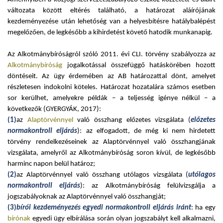
változata között eltérés található, a határozat aláírójának
kezdeményezése után lehetőség van a helyesbítésre hatálybalépést
megelőzően, de legkésőbb a kihirdetést követő hatodik munkanapig.
Az Alkotmánybíróságról szóló 2011. évi CLI. törvény szabályozza az
Alkotmánybíróság
jogalkotással összefüggő hatáskörében hozott
döntéseit. Az ügy érdemében az AB határozattal dönt, amelyet
részletesen indokolni köteles. Határozat hozatalára számos esetben
sor kerülhet, amelyekre példák – a teljesség igénye nélkül – a
következők (GYERGYÁK, 2017):
(1)
az
Alaptörvénnyel
való összhang előzetes vizsgálata (
előzetes
normakontroll eljárás
): az elfogadott, de még ki nem hirdetett
törvény rendelkezéseinek az Alaptörvénnyel való összhangjának
vizsgálata, amelyről az Alkotmánybíróság soron kívül, de legkésőbb
harminc napon belül határoz;
(2)
az Alaptörvénnyel való összhang utólagos vizsgálata (
utólagos
normakontroll eljárás
): az Alkotmánybíróság felülvizsgálja a
jogszabályoknak az Alaptörvénnyel való összhangját;
(3)
bírói kezdeményezés egyedi normakontroll eljárás iránt
: ha egy
bírónak
egyedi ügy elbírálása során olyan jogszabályt kell alkalmazni,