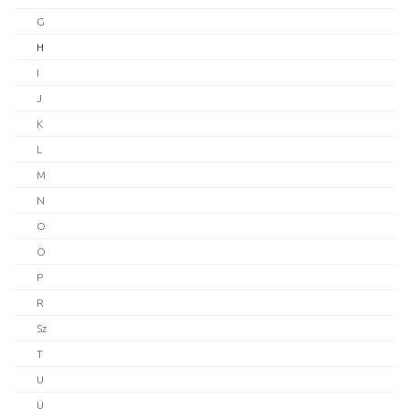
G
H
I
J
K
L
M
N
O
Ö
P
R
Sz
T
U
Ü