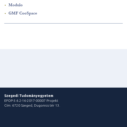
Modulo
GMF CooSpace
Szegedi Tudományegyetem
EFOP-3.6.2-16-2017-00007 Projekt
Cím: 6720 Szeged, Dugonics tér 13.