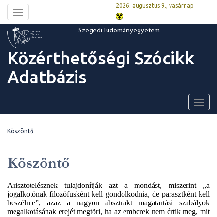
2026. augusztus 9., vasárnap
Toggle
navigation
Szegedi Tudományegyetem
Közérthetőségi Szócikk
Adatbázis
Toggl
navig
Köszöntő
Köszöntő
Arisztotelésznek tulajdonítják azt a mondást, miszerint „a
jogalkotónak filozófusként kell gondolkodnia, de parasztként kell
beszélnie”, azaz a nagyon absztrakt magatartási szabályok
megalkotásának erejét megtöri, ha az emberek nem értik meg, mit