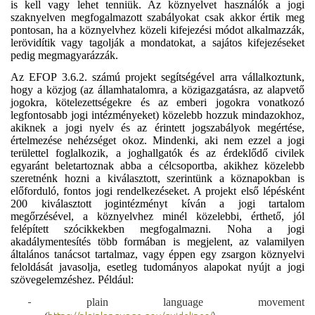
is kell vagy lehet tenniük. Az köznyelvet használók a jogi
szaknyelven megfogalmazott szabályokat csak akkor értik meg
pontosan, ha a köznyelvhez közeli kifejezési módot alkalmazzák,
lerövidítik vagy tagolják a mondatokat, a sajátos kifejezéseket
pedig megmagyarázzák.
Az EFOP 3.6.2. számú projekt segítségével arra vállalkoztunk,
hogy a közjog (az államhatalomra, a közigazgatásra, az alapvető
jogokra, kötelezettségekre és az emberi jogokra vonatkozó
legfontosabb jogi intézményeket) közelebb hozzuk mindazokhoz,
akiknek a jogi nyelv és az érintett jogszabályok megértése,
értelmezése nehézséget okoz. Mindenki, aki nem ezzel a jogi
területtel foglalkozik, a joghallgatók és az érdeklődő civilek
egyaránt beletartoznak abba a célcsoportba, akikhez közelebb
szeretnénk hozni a kiválasztott, szerintünk a köznapokban is
előforduló, fontos jogi rendelkezéseket. A projekt első lépésként
200 kiválasztott jogintézményt kíván a jogi tartalom
megőrzésével, a köznyelvhez minél közelebbi, érthető, jól
felépített szócikkekben megfogalmazni. Noha a jogi
akadálymentesítés több formában is megjelent, az valamilyen
általános tanácsot tartalmaz, vagy éppen egy zsargon köznyelvi
feloldását javasolja, esetleg tudományos alapokat nyújt a jogi
szövegelemzéshez. Például:
-
plain language movement