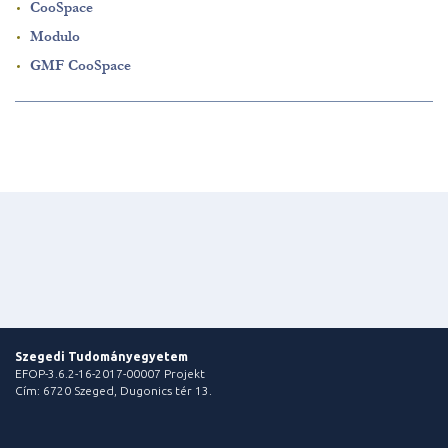
CooSpace
Modulo
GMF CooSpace
Szegedi Tudományegyetem
EFOP-3.6.2-16-2017-00007 Projekt
Cím: 6720 Szeged, Dugonics tér 13.