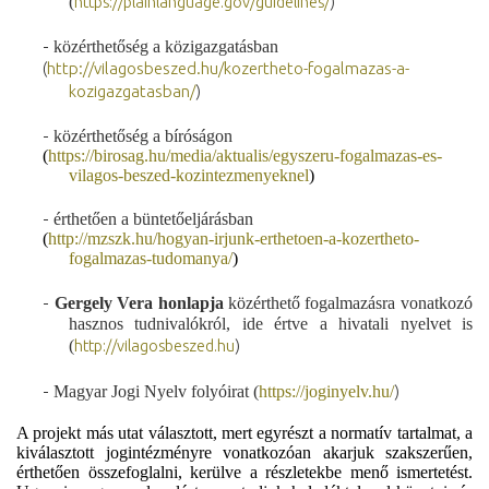
(
https://plainlanguage.gov/guidelines/
)
-
közérthetőség a közigazgatásban
(
http://vilagosbeszed.hu/kozertheto-fogalmazas-a-
kozigazgatasban/
)
-
közérthetőség a bíróságon
(
https://birosag.hu/media/aktualis/egyszeru-fogalmazas-es-
vilagos-beszed-kozintezmenyeknel
)
-
érthetően a büntetőeljárásban
(
http://mzszk.hu/hogyan-irjunk-erthetoen-a-kozertheto-
fogalmazas-tudomanya/
)
-
Gergely Vera honlapja
közérthető fogalmazásra vonatkozó
hasznos tudnivalókról, ide értve a hivatali nyelvet is
(
http://vilagosbeszed.hu
)
-
Magyar Jogi Nyelv folyóirat (
https://joginyelv.hu/
)
A projekt más utat választott, mert egyrészt a normatív tartalmat, a
kiválasztott jogintézményre vonatkozóan akarjuk szakszerűen,
érthetően összefoglalni, kerülve a részletekbe menő ismertetést.