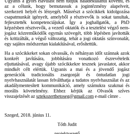
Ugyanis a gyors elavulást nem tudjuk haladéktalanul követni, és
az a célunk, hogy bemutassuk a jogintézmény alapelveit,
szerkezeti helyét és lényegét. Másrészt a szócikkek kidolgozása
csapatmunkát igényelt, amelyből a résztvevők is sokat tanultak,
fejlesztették kompetenciájukat. Így a joghallgatók, a PhD
képzésben résztvevők, a vezető oktatók és a tesztelést végző nem-
jogász közreműködők egymás szövegét, több lépésben javították
és kritizálták, a végső változatig, tehát a jogi oktatás színvonalát,
egy sajátos módszertan kialakításával, erősítettük.
Ha a szócikkeket sokan olvassák, és néhányan időt szánnak azok
konkrét javítására, jobbítására vonatkozó észrevételeik
eljuttatásával, avagy újabb szócikkekre tesznek javaslatot, akkor
mindkét célt elértük. Ugyanis a mai és a jövendő jogász
generációk tradicionális zsargonját és öntudatlan jogi
nyelvhasználatát lassan felválthatja a tudatos nyelvhasználat és az
akadálymentesített kommunikáció, amely számukra szakmai és
morális követelmény. Ehhez kérjük az Olvasók szíves
visszajelzését az
sztekozerthetoseg@gmail.com
e-mail címre .
Szeged, 2018. június
11.
Tóth Judit
projektvezető