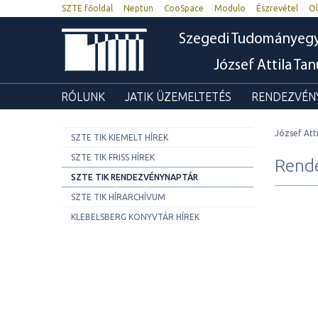
SZTE főoldal
Neptun
CooSpace
Modulo
Észrevétel
Ol
Szegedi Tudományeg
József Attila Ta
RÓLUNK
JATIK ÜZEMELTETÉS
RENDEZVÉNY
József Att
SZTE TIK KIEMELT HÍREK
SZTE TIK FRISS HÍREK
Rend
SZTE TIK RENDEZVÉNYNAPTÁR
SZTE TIK HÍRARCHÍVUM
KLEBELSBERG KÖNYVTÁR HÍREK