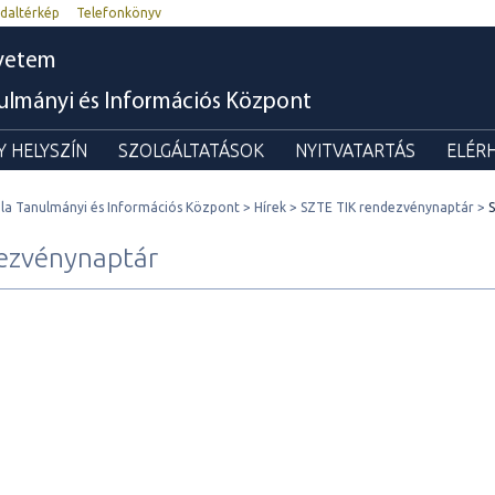
daltérkép
Telefonkönyv
yetem
nulmányi és Információs Központ
 HELYSZÍN
SZOLGÁLTATÁSOK
NYITVATARTÁS
ELÉR
ila Tanulmányi és Információs Központ
Hírek
SZTE TIK rendezvénynaptár
ezvénynaptár