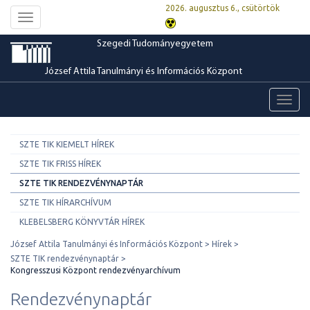
2026. augusztus 6., csütörtök
Toggle
navigation
Szegedi Tudományegyetem
József Attila Tanulmányi és Információs Központ
Toggl
navig
SZTE TIK KIEMELT HÍREK
SZTE TIK FRISS HÍREK
SZTE TIK RENDEZVÉNYNAPTÁR
SZTE TIK HÍRARCHÍVUM
KLEBELSBERG KÖNYVTÁR HÍREK
József Attila Tanulmányi és Információs Központ
Hírek
SZTE TIK rendezvénynaptár
Kongresszusi Központ rendezvényarchívum
Rendezvénynaptár