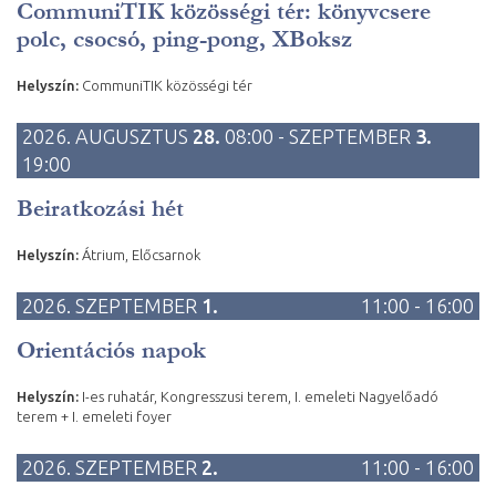
CommuniTIK közösségi tér: könyvcsere
polc, csocsó, ping-pong, XBoksz
Helyszín:
CommuniTIK közösségi tér
2026. AUGUSZTUS
28.
08:00 - SZEPTEMBER
3.
19:00
Beiratkozási hét
Helyszín:
Átrium, Előcsarnok
2026. SZEPTEMBER
1.
11:00 - 16:00
Orientációs napok
Helyszín:
I-es ruhatár, Kongresszusi terem, I. emeleti Nagyelőadó
terem + I. emeleti foyer
2026. SZEPTEMBER
2.
11:00 - 16:00