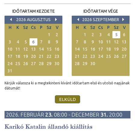
IDŐTARTAM KEZDETE
IDŐTARTAM VÉGE
2026 AUGUSZTUS
2026 SZEPTEMBER
H
K
Sz
Cs
P
Sz
V
H
K
Sz
Cs
P
Sz
V
1
2
1
2
3
4
5
6
3
4
5
6
7
8
9
7
8
9
10
11
12
13
10
11
12
13
14
15
16
14
15
16
17
18
19
20
17
18
19
20
21
22
23
21
22
23
24
25
26
27
24
25
26
27
28
29
30
28
29
30
31
Kérjük válassza ki a megtekinteni kívánt időtartam első és utolsó napjának
dátumát!
2026. FEBRUÁR
23.
08:00 - DECEMBER
31.
20:00
Karikó Katalin állandó kiállítás