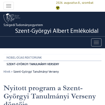
2026. augusztus 8., szombat
Toggle
navigation
Szegedi Tudományegyetem
Szent-Györgyi Albert Emlékoldal
Toggl
navig
NOBEL-DÍJAS REKTORUNK
SZENT-GYÖRGYI TANULMÁNYI VERSENY
Hírek
Szent-Györgyi Tanulmányi Verseny
Nyitott program a Szent-
Györgyi Tanulmányi Verseny
döntője