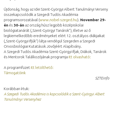
Újdonság, hogy az idei Szent-Györgyi Albert Tanulmányi Verseny
összekapcsolódik a Szegedi Tudós Akadémia
programsorozatával (
www.nobel-szeged.hu
).
November 29-
én
és
30-án
az ország húsz legjobb középiskolai
biológiatanárát („Szent-Györgyi Tanárok”), illetve az ő
legkiemelkedőbb eredményeket elért 12. osztályos diákjaikat
(„Szent-Györgyi Ifjúk”) látja vendégül Szegeden a Szegedi
Orvosbiológiai Kutatások Jövőjéért Alapítvány.
A Szegedi Tudós Akadémia Szent-Györgyi Ifjak, Diákok, Tanárok
és Mentorok Találkozójának programja
itt olvasható:
A programfüzet
itt letölthető:
Támogatóink
SZTEinfo
Korábban írtuk:
A Szegedi Tudós Akadémia is kapcsolódik a Szent-Györgyi Albert
Tanulmányi Versenyhez