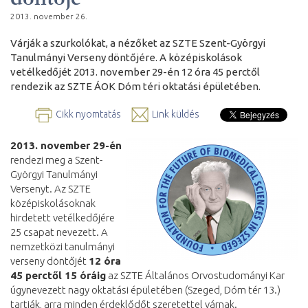
2013. november 26.
Várják a szurkolókat, a nézőket az SZTE Szent-Györgyi
Tanulmányi Verseny döntőjére. A középiskolások
vetélkedőjét 2013. november 29-én 12 óra 45 perctől
rendezik az SZTE ÁOK Dóm téri oktatási épületében.
Cikk nyomtatás
Link küldés
2013. november 29-én
rendezi meg a Szent-
Györgyi Tanulmányi
Versenyt. Az SZTE
középiskolásoknak
hirdetett vetélkedőjére
25 csapat nevezett. A
nemzetközi tanulmányi
verseny döntőjét
12 óra
45 perctől 15 óráig
az SZTE Általános Orvostudományi Kar
úgynevezett nagy oktatási épületében (Szeged, Dóm tér 13.)
tartják, arra minden érdeklődőt szeretettel várnak.