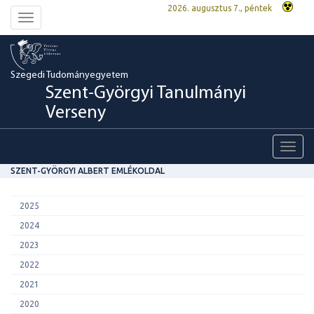
2026. augusztus 7., péntek
Toggle
navigation
Szegedi Tudományegyetem
Szent-Györgyi Tanulmányi
Verseny
Toggl
navig
SZENT-GYÖRGYI ALBERT EMLÉKOLDAL
2025
2024
2023
2022
2021
2020