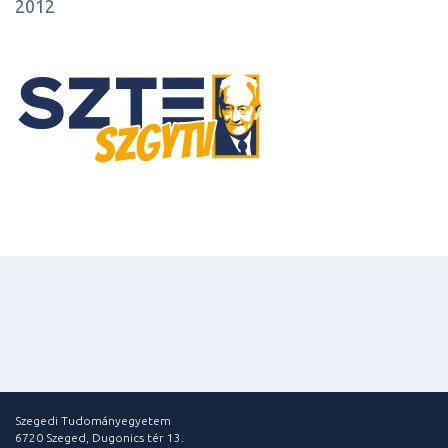
2012
Szegedi Tudományegyetem
6720 Szeged, Dugonics tér 13.