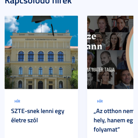
HÍR
HÍR
SZTE-snek lenni egy
„Az otthon nem 
életre szól
hely, hanem egy
folyamat”