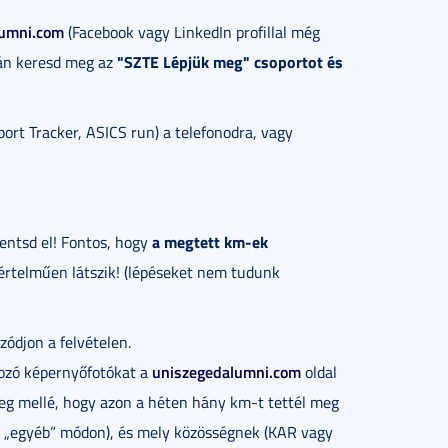
lumni.com
(Facebook vagy LinkedIn profillal még
"SZTE Lépjük meg" csoportot és
tán keresd meg az
ort Tracker, ASICS run) a telefonodra, vagy
a megtett km-ek
mentsd el! Fontos, hogy
gyértelműen látszik! (lépéseket nem tudunk
zódjon a felvételen.
uniszegedalumni.com
ozó képernyőfotókat a
oldal
eg mellé, hogy azon a héten hány km-t tettél meg
l, „egyéb” módon), és mely közösségnek (KAR vagy