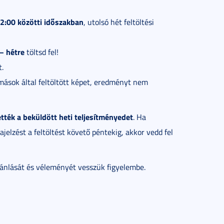
2:00 közötti időszakban
, utolsó hét feltöltési
– hétre
töltsd fel!
t.
 mások által feltöltött képet, eredményt nem
ették a beküldött heti teljesítményedet
. Ha
ajelzést a feltöltést követő péntekig, akkor vedd fel
ánlását és véleményét vesszük figyelembe.