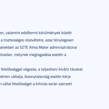
en, valamint edzőtermi körülmények között
 a tisztességes részvételre, azaz ténylegesen
 esetekben az SZTE Alma Mater adminisztrátorai
atkozóan, melynek megtagadása esetén a
elelősséggel végezze, a teljesíteni kívánt távokat
érten vállalja, bizonytalanság esetén kérje
állal felelősséget a kihívás során szerzett