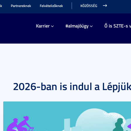
ak
Partnereknek
Felvételizőknek
KÖZÖSSÉG
Karrier
#almajóügy
Ő is SZTE-s v
2026-ban is indul a Lépjü