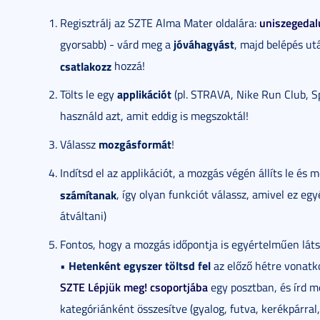
uniszegeda
Regisztrálj az SZTE Alma Mater oldalára:
jóváhagyást
gyorsabb) - várd meg a
, majd belépés u
csatlakozz
hozzá!
applikációt
Tölts le egy
(pl. STRAVA, Nike Run Club, Sp
használd azt, amit eddig is megszoktál!
mozgásformát
Válassz
!
Indítsd el az applikációt, a mozgás végén állíts le és 
számítanak
, így olyan funkciót válassz, amivel ez e
átváltani)
Fontos, hogy a mozgás időpontja is egyértelműen láts
Hetenként egyszer töltsd fel
•
az előző hétre vonatk
SZTE Lépjük meg! csoportjába
egy posztban, és írd m
kategóriánként összesítve (gyalog, futva, kerékpárra