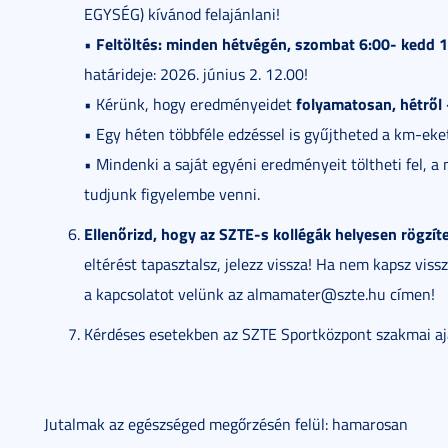
EGYSÉG) kívánod felajánlani!
Feltöltés: minden hétvégén, szombat 6:00- kedd 1
•
határideje: 2026. június 2. 12.00!
folyamatosan, hétről 
• Kérünk, hogy eredményeidet
• Egy héten többféle edzéssel is gyűjtheted a km-eke
• Mindenki a saját egyéni eredményeit töltheti fel, a
tudjunk figyelembe venni.
Ellenőrizd, hogy az SZTE-s kollégák helyesen rögzít
eltérést tapasztalsz, jelezz vissza! Ha nem kapsz vissz
a kapcsolatot velünk az almamater@szte.hu címen!
Kérdéses esetekben az SZTE Sportközpont szakmai aj
Jutalmak az egészséged megőrzésén felül: hamarosan