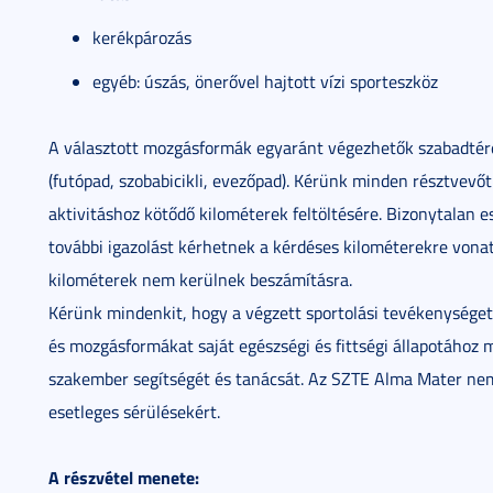
kerékpározás
egyéb: úszás, önerővel hajtott vízi sporteszköz
A választott mozgásformák egyaránt végezhetők szabadtér
(futópad, szobabicikli, evezőpad). Kérünk minden résztvevőt
aktivitáshoz kötődő kilométerek feltöltésére. Bizonytalan
további igazolást kérhetnek a kérdéses kilométerekre von
kilométerek nem kerülnek beszámításra.
Kérünk mindenkit, hogy a végzett sportolási tevékenységet f
és mozgásformákat saját egészségi és fittségi állapotához m
szakember segítségét és tanácsát. Az SZTE Alma Mater nem v
esetleges sérülésekért.
A részvétel menete: