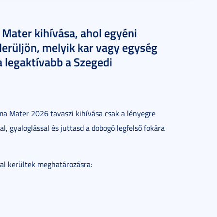
 Mater kihívása, ahol egyéni
erüljön, melyik kar vagy egység
a legaktívabb a Szegedi
lma Mater 2026 tavaszi kihívása csak a lényegre
l, gyaloglással és juttasd a dobogó legfelső fokára
val kerültek meghatározásra: