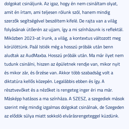
dolgokat csináljunk. Az igaz, hogy én nem csináltam olyat,
amit én írtam, ami teljesen rólunk szól, hanem mindig
szerzők segítségével beszéltem kifelé. De rajta van a világ
folyásának ütőerén az ujjam, így a mi színházunk is reflektál.
Miközben 2023-at írunk, a világ, a kontextus változott meg
körülöttünk. Paál Istiék még a hosszú próbák után benn
aludtak az AudMaxba. Hosszú próbák után. Ma már ilyet nem
tudunk csinálni, hiszen az épületnek rendje van, mikor nyit
és mikor zár, és őrzése van. Akkor több szabadság volt a
diktatúra kellős közepén. Legalábbis ebben és így. A
résztvevőket és a nézőket is rengeteg inger éri ma már.
Másképp hatásos a ma színháza. A SZESZ, a szegediek mások
szerint még mindig izgalmas dolgokat csinálnak, de Szegeden
az elődök súlya miatt sokkoló elvárásrengeteggel küzdünk.