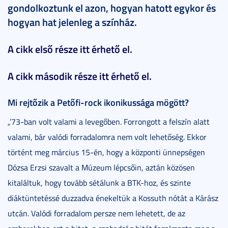
gondolkoztunk el azon, hogyan hatott egykor és
hogyan hat jelenleg a színház.
A cikk első része itt érhető el.
A cikk második része itt érhető el.
Mi rejtőzik a Petőfi-rock ikonikussága mögött?
„’73-ban volt valami a levegőben. Forrongott a felszín alatt
valami, bár valódi forradalomra nem volt lehetőség. Ekkor
történt meg március 15-én, hogy a központi ünnepségen
Dózsa Erzsi szavalt a Múzeum lépcsőin, aztán közösen
kitaláltuk, hogy tovább sétálunk a BTK-hoz, és szinte
diáktüntetéssé duzzadva énekeltük a Kossuth nótát a Kárász
utcán. Valódi forradalom persze nem lehetett, de az