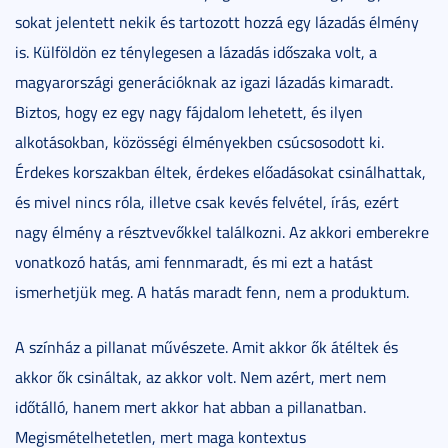
sokat jelentett nekik és tartozott hozzá egy lázadás élmény
is. Külföldön ez ténylegesen a lázadás időszaka volt, a
magyarországi generációknak az igazi lázadás kimaradt.
Biztos, hogy ez egy nagy fájdalom lehetett, és ilyen
alkotásokban, közösségi élményekben csúcsosodott ki.
Érdekes korszakban éltek, érdekes előadásokat csinálhattak,
és mivel nincs róla, illetve csak kevés felvétel, írás, ezért
nagy élmény a résztvevőkkel találkozni. Az akkori emberekre
vonatkozó hatás, ami fennmaradt, és mi ezt a hatást
ismerhetjük meg. A hatás maradt fenn, nem a produktum.
A színház a pillanat művészete. Amit akkor ők átéltek és
akkor ők csináltak, az akkor volt. Nem azért, mert nem
időtálló, hanem mert akkor hat abban a pillanatban.
Megismételhetetlen, mert maga kontextus