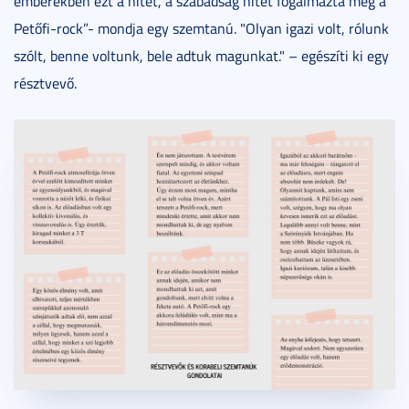
emberekben ezt a hitet, a szabadság hitét fogalmazta meg a
Petőfi-rock”- mondja egy szemtanú. "Olyan igazi volt, rólunk
szólt, benne voltunk, bele adtuk magunkat." – egészíti ki egy
résztvevő.