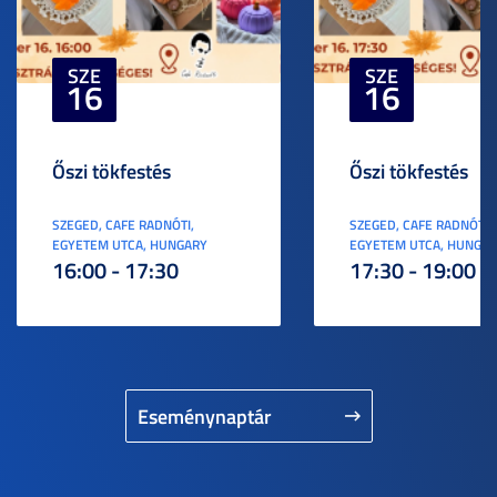
SZE
SZE
16
16
Őszi tökfestés
Őszi tökfestés
SZEGED, CAFE RADNÓTI,
SZEGED, CAFE RADNÓTI,
EGYETEM UTCA, HUNGARY
EGYETEM UTCA, HUNGA
16:00 - 17:30
17:30 - 19:00
Eseménynaptár