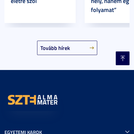
életre szól
hely, hanem egy
folyamat”
Tovább hírek
EGYETEMI KAROK