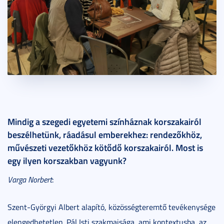
Mindig a szegedi egyetemi színháznak korszakairól
beszélhetünk, ráadásul emberekhez: rendezőkhöz,
művészeti vezetőkhöz kötődő korszakairól. Most is
egy ilyen korszakban vagyunk?
Varga Norbert
:
Szent-Györgyi Albert alapító, közösségteremtő tevékenysége
elengedhetetlen. Pál Isti szakmaisága, ami kontextusba, az