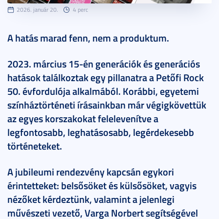
2026. január 20.
4 perc
A hatás marad fenn, nem a produktum.
2023. március 15-én generációk és generációs
hatások találkoztak egy pillanatra a Petőfi Rock
50. évfordulója alkalmából. Korábbi, egyetemi
színháztörténeti írásainkban már végigkövettük
az egyes korszakokat felelevenítve a
legfontosabb, leghatásosabb, legérdekesebb
történeteket.
A jubileumi rendezvény kapcsán egykori
érintetteket: belsősöket és külsősöket, vagyis
nézőket kérdeztünk, valamint a jelenlegi
művészeti vezető, Varga Norbert segítségével