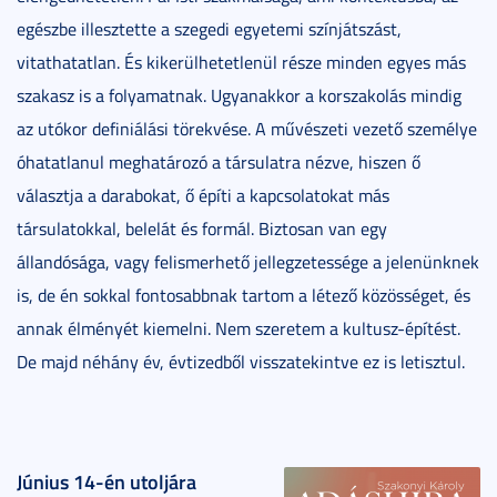
egészbe illesztette a szegedi egyetemi színjátszást,
vitathatatlan. És kikerülhetetlenül része minden egyes más
szakasz is a folyamatnak. Ugyanakkor a korszakolás mindig
az utókor definiálási törekvése. A művészeti vezető személye
óhatatlanul meghatározó a társulatra nézve, hiszen ő
választja a darabokat, ő építi a kapcsolatokat más
társulatokkal, belelát és formál. Biztosan van egy
állandósága, vagy felismerhető jellegzetessége a jelenünknek
is, de én sokkal fontosabbnak tartom a létező közösséget, és
annak élményét kiemelni. Nem szeretem a kultusz-építést.
De majd néhány év, évtizedből visszatekintve ez is letisztul.
Június 14-én utoljára