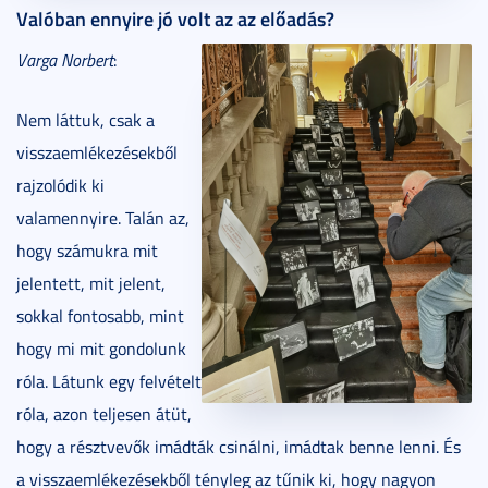
Valóban ennyire jó volt az az előadás?
Varga Norbert
:
Nem láttuk, csak a
visszaemlékezésekből
rajzolódik ki
valamennyire. Talán az,
hogy számukra mit
jelentett, mit jelent,
sokkal fontosabb, mint
hogy mi mit gondolunk
róla. Látunk egy felvételt
róla, azon teljesen átüt,
hogy a résztvevők imádták csinálni, imádtak benne lenni. És
a visszaemlékezésekből tényleg az tűnik ki, hogy nagyon