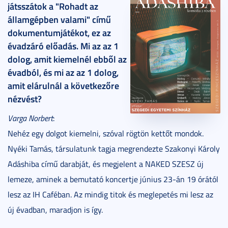
játsszátok a "Rohadt az
államgépben valami" című
dokumentumjátékot, ez az
évadzáró előadás. Mi az az 1
dolog, amit kiemelnél ebből az
évadból, és mi az az 1 dolog,
amit elárulnál a következőre
nézvést?
Varga Norbert
:
Nehéz egy dolgot kiemelni, szóval rögtön kettőt mondok.
Nyéki Tamás, társulatunk tagja megrendezte Szakonyi Károly
Adáshiba című darabját, és megjelent a NAKED SZESZ új
lemeze, aminek a bemutató koncertje június 23-án 19 órától
lesz az IH Caféban. Az mindig titok és meglepetés mi lesz az
új évadban, maradjon is így.