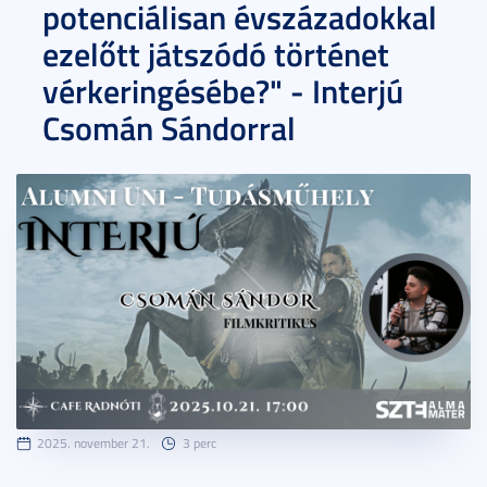
potenciálisan évszázadokkal
ezelőtt játszódó történet
vérkeringésébe?" - Interjú
Csomán Sándorral
2025. november 21.
3 perc