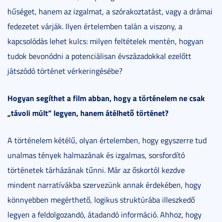
hűséget, hanem az izgalmat, a szórakoztatást, vagy a drámai
fedezetet várják. Ilyen értelemben talán a viszony, a
kapcsolódás lehet kulcs: milyen feltételek mentén, hogyan
tudok bevonódni a potenciálisan évszázadokkal ezelőtt
játszódó történet vérkeringésébe?
Hogyan segíthet a film abban, hogy a történelem ne csak
„távoli múlt” legyen, hanem átélhető történet?
A történelem kétélű, olyan értelemben, hogy egyszerre tud
unalmas tények halmazának és izgalmas, sorsfordító
történetek tárházának tűnni. Már az őskortól kezdve
mindent narratívákba szervezünk annak érdekében, hogy
könnyebben megérthető, logikus struktúrába illeszkedő
legyen a feldolgozandó, átadandó információ. Ahhoz, hogy