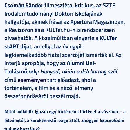
Csomán Sándor
filmesztéta, kritikus, az SZTE
Irodalomtudományi Doktori Iskolájának
hallgatója, akinek írásai az Apertúra Magazinban,
a Revizoron és a KULTer.hu-n is rendszeresen
olvashatók. A közelmúltban elnyerte a
KULTer
stART díjat
, amellyel az év egyik
legkiemelkedőbb fiatal szerzőjét ismerték el. Az
interjú apropója, hogy az
Alumni Uni-
Tudásműhely:
Hunyadi, akiért a déli harang szól
című
eseményen
tart előadást, ahol a
történelem, a film és a nézői élmény
összefonódásáról beszél majd.
Mitől működik igazán egy történelmi történet a vásznon – a
látványtól, a karakterektől vagy attól, ahogyan kapcsolódni
tudunk hozzájuk?