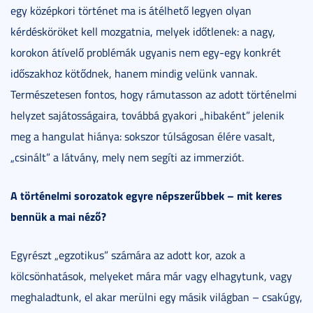
egy középkori történet ma is átélhető legyen olyan
kérdésköröket kell mozgatnia, melyek időtlenek: a nagy,
korokon átívelő problémák ugyanis nem egy-egy konkrét
időszakhoz kötődnek, hanem mindig velünk vannak.
Természetesen fontos, hogy rámutasson az adott történelmi
helyzet sajátosságaira, továbbá gyakori „hibaként” jelenik
meg a hangulat hiánya: sokszor túlságosan élére vasalt,
„csinált” a látvány, mely nem segíti az immerziót.
A történelmi sorozatok egyre népszerűbbek – mit keres
bennük a mai néző?
Egyrészt „egzotikus” számára az adott kor, azok a
kölcsönhatások, melyeket mára már vagy elhagytunk, vagy
meghaladtunk, el akar merülni egy másik világban – csakúgy,