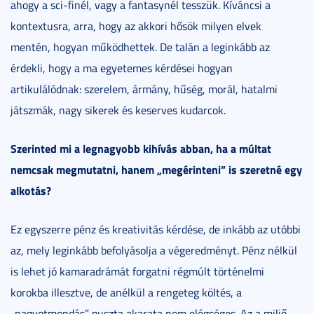
ahogy a sci-finél, vagy a fantasynél tesszük. Kíváncsi a
kontextusra, arra, hogy az akkori hősök milyen elvek
mentén, hogyan működhettek. De talán a leginkább az
érdekli, hogy a ma egyetemes kérdései hogyan
artikulálódnak: szerelem, ármány, hűség, morál, hatalmi
játszmák, nagy sikerek és keserves kudarcok.
Szerinted mi a legnagyobb kihívás abban, ha a múltat
nemcsak megmutatni, hanem „megérinteni” is szeretné egy
alkotás?
Ez egyszerre pénz és kreativitás kérdése, de inkább az utóbbi
az, mely leginkább befolyásolja a végeredményt. Pénz nélkül
is lehet jó kamaradrámát forgatni régmúlt történelmi
korokba illesztve, de anélkül a rengeteg költés, a
„nagyotmondás” puszta akarata nem elégséges. Az a miliő,