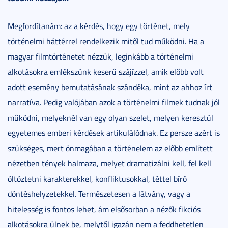
Megfordítanám: az a kérdés, hogy egy történet, mely
történelmi háttérrel rendelkezik mitől tud működni. Ha a
magyar filmtörténetet nézzük, leginkább a történelmi
alkotásokra emlékszünk keserű szájízzel, amik előbb volt
adott esemény bemutatásának szándéka, mint az ahhoz írt
narratíva. Pedig valójában azok a történelmi filmek tudnak jól
működni, melyeknél van egy olyan szelet, melyen keresztül
egyetemes emberi kérdések artikulálódnak. Ez persze azért is
szükséges, mert önmagában a történelem az előbb említett
nézetben tények halmaza, melyet dramatizálni kell, fel kell
öltöztetni karakterekkel, konfliktusokkal, téttel bíró
döntéshelyzetekkel. Természetesen a látvány, vagy a
hitelesség is fontos lehet, ám elsősorban a nézők fikciós
alkotásokra ülnek be, melytől igazán nem a feddhetetlen