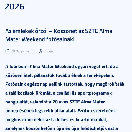
2026
Az emlékek őrzői – Köszönet az SZTE Alma
Mater Weekend fotósainak!
2026. június 25.
4 perc
A Jubileumi Alma Mater Weekend ugyan véget ért, de a
közösen átélt pillanatok tovább élnek a fényképeken.
Fotósaink egész nap velünk tartottak, hogy megörökítsék
a találkozások örömét, a családi és sportprogramok
hangulatát, valamint a 20 éves SZTE Alma Mater
ünneplésének legszebb pillanatait. Ezúton szeretnénk
megköszönni nekik azt a lelkes és kitartó munkát,
amelynek köszönhetően újra és újra felidézhetjük ezt a