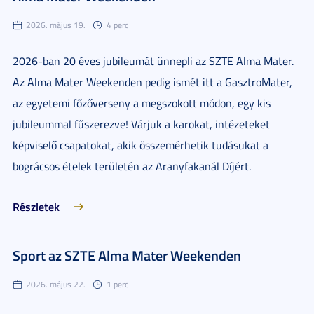
2026. május 19.
4 perc
2026-ban 20 éves jubileumát ünnepli az SZTE Alma Mater.
Az Alma Mater Weekenden pedig ismét itt a GasztroMater,
az egyetemi főzőverseny a megszokott módon, egy kis
jubileummal fűszerezve! Várjuk a karokat, intézeteket
képviselő csapatokat, akik összemérhetik tudásukat a
bográcsos ételek területén az Aranyfakanál Díjért.
Részletek
Sport az SZTE Alma Mater Weekenden
2026. május 22.
1 perc