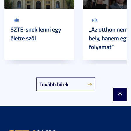
HÍR
HÍR
SZTE-snek lenni egy
„Az otthon nem 
életre szól
hely, hanem egy
folyamat”
Tovább hírek