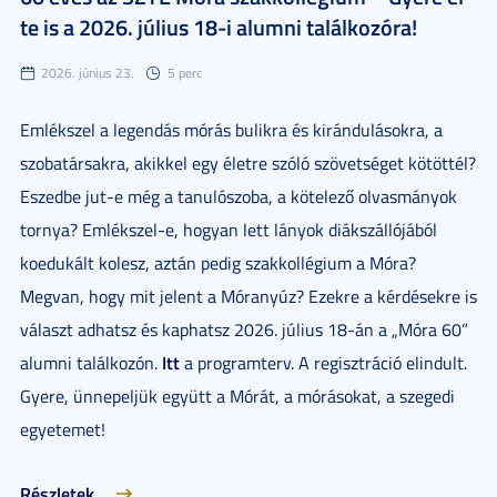
te is a 2026. július 18-i alumni találkozóra!
2026. június 23.
5 perc
Emlékszel a legendás mórás bulikra és kirándulásokra, a
szobatársakra, akikkel egy életre szóló szövetséget kötöttél?
Eszedbe jut-e még a tanulószoba, a kötelező olvasmányok
tornya? Emlékszel-e, hogyan lett lányok diákszállójából
koedukált kolesz, aztán pedig szakkollégium a Móra?
Megvan, hogy mit jelent a Móranyúz? Ezekre a kérdésekre is
választ adhatsz és kaphatsz 2026. július 18-án a „Móra 60”
Itt
alumni találkozón.
a programterv. A regisztráció elindult.
Gyere, ünnepeljük együtt a Mórát, a mórásokat, a szegedi
egyetemet!
Részletek