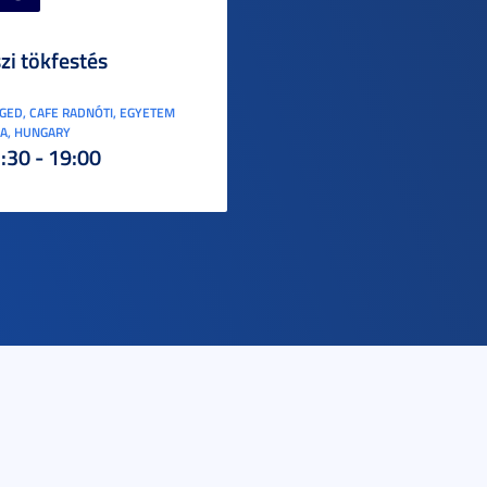
zi tökfestés
GED, CAFE RADNÓTI, EGYETEM
A, HUNGARY
:30 - 19:00