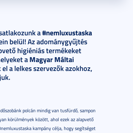
#nemluxustaska
csatlakozunk a
ein belül! Az adománygyűjtés
apvető higiéniás termékeket
Magyar Máltai
melyeket a
 el a lelkes szervezők azokhoz,
juk.
dőszobánk polcán mindig van tusfürdő, sampon
yan körülmények között, ahol ezek az alapvető
 #nemluxustaska kampány célja, hogy segítséget