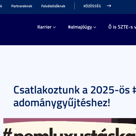
ak
Partnereknek
Felvételizőknek
KÖZÖSSÉG
Karrier
#almajóügy
Ő is SZTE-s v
Csatlakoztunk a 2025-ös
adománygyűjtéshez!