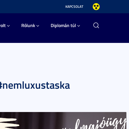
KAPCSOLAT
olt
Rólunk
Diplomán túl
 #nemluxustaska