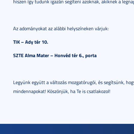
hiszen így tudunk igazán segíteni azoknak, akiknek a legn
Az adományokat az alábbi helyszíneken várjuk:
TIK – Ady tér 10.
SZTE Alma Mater – Honvéd tér 6., porta
Legyünk együtt a változás mozgatórugói, és segítsünk, ho
mindennapokat! Köszönjük, ha Te is csatlakozol!