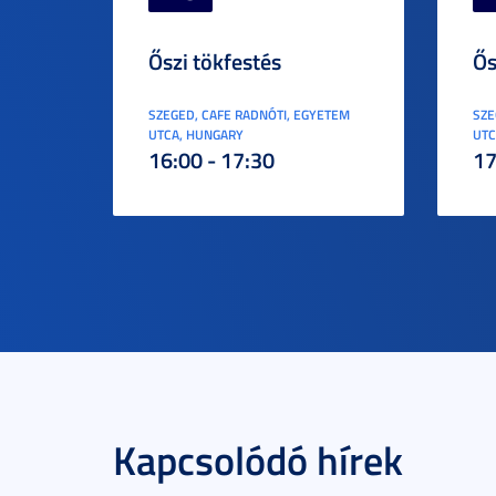
Őszi tökfestés
Ős
SZEGED, CAFE RADNÓTI, EGYETEM
SZE
UTCA, HUNGARY
UTC
16:00 - 17:30
17
Kapcsolódó hírek