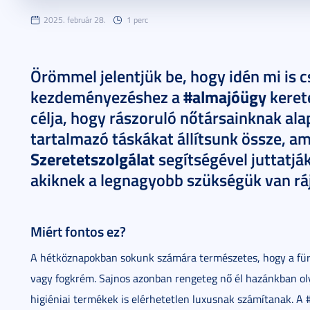
2025. február 28.
1 perc
Örömmel jelentjük be, hogy idén mi is 
#almajóügy
kezdeményezéshez a
keret
célja, hogy rászoruló nőtársainknak al
tartalmazó táskákat állítsunk össze, a
Szeretetszolgálat
segítségével juttatják
akiknek a legnagyobb szükségük van rá
Miért fontos ez?
A hétköznapokban sokunk számára természetes, hogy a für
vagy fogkrém. Sajnos azonban rengeteg nő él hazánkban ol
higiéniai termékek is elérhetetlen luxusnak számítanak. A