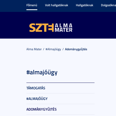
Főmenü
Volt hallgatóknak
Hallgatóknak
Dolgozókn
Alma Mater
#almajóügy
Adománygyűjtés
#almajóügy
TÁMOGATÁS
#ALMAJÓÜGY
ADOMÁNYGYŰJTÉS