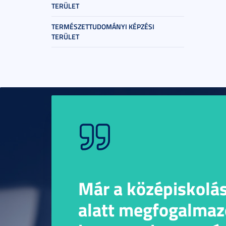
TERÜLET
TERMÉSZETTUDOMÁNYI KÉPZÉSI
TERÜLET
Már a középiskolá
alatt megfogalmaz