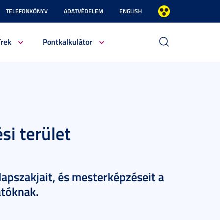
TELEFONKÖNYV
ADATVÉDELEM
ENGLISH
írek
Pontkalkulátor
i terület
apszakjait, és mesterképzéseit a
atóknak.