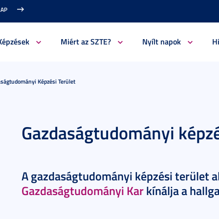
LAP
Képzések
Miért az SZTE?
Nyílt napok
H
ságtudományi Képzési Terület
Gazdaságtudományi képzés
A gazdaságtudományi képzési terület al
Gazdaságtudományi Kar
kínálja a hallg