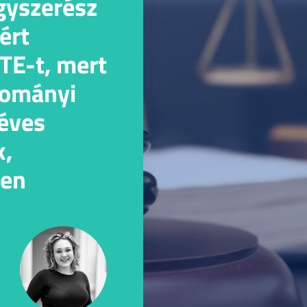
gyszerész
ért
TE-t, mert
dományi
 éves
k,
ten
ed egy
s: