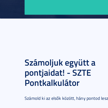
magában hordozza
nagyvárosi előnyök
miközben megőrizt
kisvárosi hangulat
egyetem számos
diákrendezvényt s
Számoljuk együtt a
ami tovább növelt
pontjaidat! - SZTE
számomra vonzerej
Pontkalkulátor
Számold ki az elsők között, hány pontod les