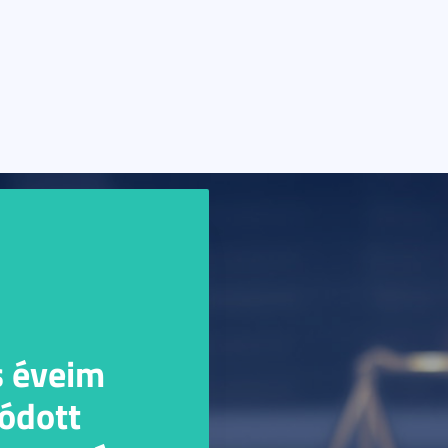
s éveim
ódott