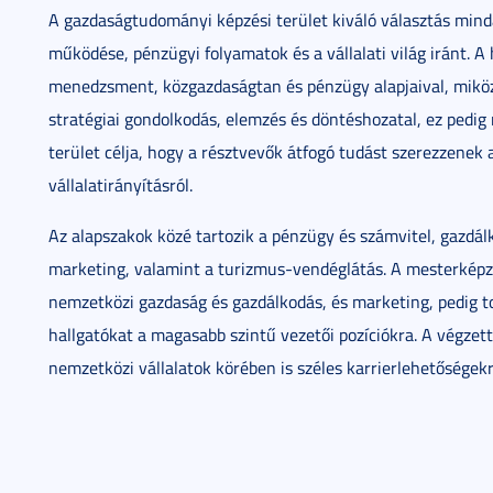
A gazdaságtudományi képzési terület kiváló választás min
működése, pénzügyi folyamatok és a vállalati világ iránt. A
menedzsment, közgazdaságtan és pénzügy alapjaival, miköz
stratégiai gondolkodás, elemzés és döntéshozatal, ez pedig
terület célja, hogy a résztvevők átfogó tudást szerezzenek
vállalatirányításról.
Az alapszakok közé tartozik a pénzügy és számvitel, gazd
marketing, valamint a turizmus-vendéglátás. A mesterképzé
nemzetközi gazdaság és gazdálkodás, és marketing, pedig to
hallgatókat a magasabb szintű vezetői pozíciókra. A végze
nemzetközi vállalatok körében is széles karrierlehetőségek