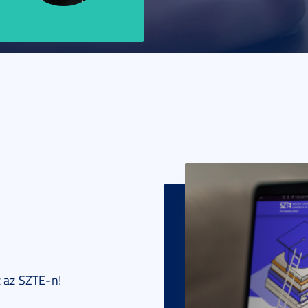
 a
et,
e a
ot. Az
zervez,
e
ét.
z az SZTE-n!