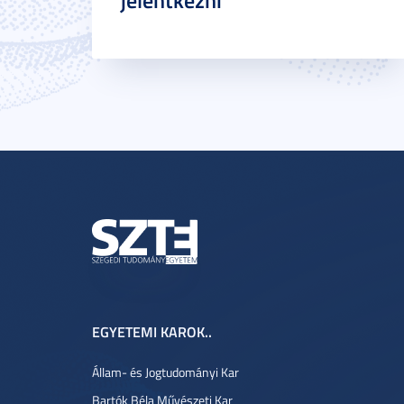
jelentkezni
EGYETEMI KAROK..
Állam- és Jogtudományi Kar
Bartók Béla Művészeti Kar