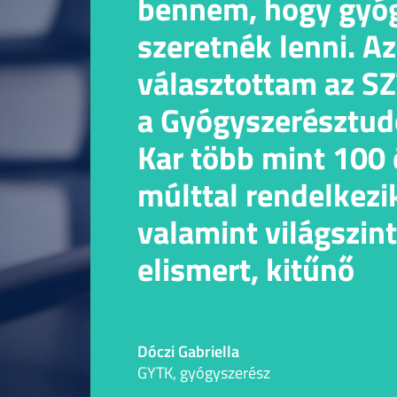
bennem, hogy gyó
szeretnék lenni. Az
választottam az SZ
a Gyógyszerésztu
Kar több mint 100
múlttal rendelkezi
valamint világszin
elismert, kitűnő
professzoroktól
tanulhatunk. Szeg
Dóczi Gabriella
szuper, élhető váro
GYTK, gyógyszerész