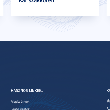
Kar szakkörén
HASZNOS LINKEK..
K
Alapítványok
Szabályzatok