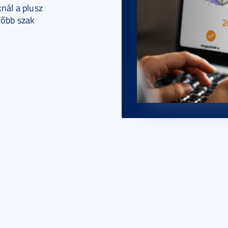
nál a plusz
lőbb szak