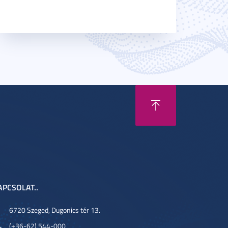
APCSOLAT..
6720 Szeged, Dugonics tér 13.
(+36-62) 544-000