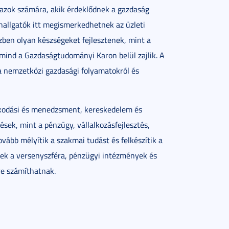
dazok számára, akik érdeklődnek a gazdaság
 hallgatók itt megismerkedhetnek az üzleti
ben olyan készségeket fejlesztenek, mint a
 mind a Gazdaságtudományi Karon belül zajlik. A
 a nemzetközi gazdasági folyamatokról és
álkodási és menedzsment, kereskedelem és
sek, mint a pénzügy, vállalkozásfejlesztés,
vább mélyítik a szakmai tudást és felkészítik a
ttek a versenyszféra, pénzügyi intézmények és
re számíthatnak.