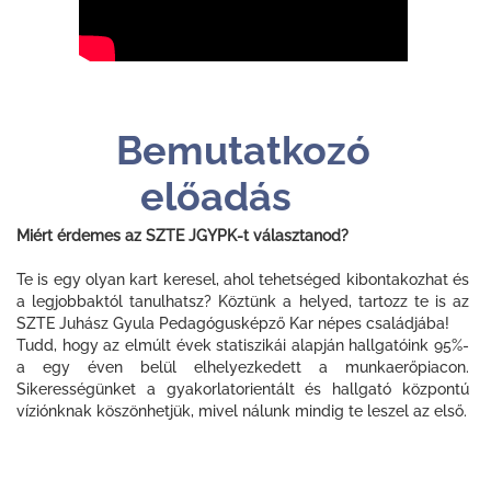
Bemutatkozó
előadás
Miért érdemes az SZTE JGYPK-t választanod?
Te is egy olyan kart keresel, ahol tehetséged kibontakozhat és
a legjobbaktól tanulhatsz? Köztünk a helyed, tartozz te is az
SZTE Juhász Gyula Pedagógusképző Kar népes családjába!
Tudd, hogy az elmúlt évek statiszikái alapján hallgatóink 95%-
a egy éven belül elhelyezkedett a munkaerőpiacon.
Sikerességünket a gyakorlatorientált és hallgató központú
víziónknak köszönhetjük, mivel nálunk mindig te leszel az első.