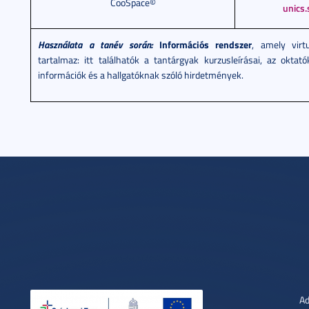
CooSpace©
unics.
Használata a tanév során:
Információs rendszer
, amely virtu
tartalmaz: itt találhatók a tantárgyak kurzusleírásai, az oktató
információk és a hallgatóknak szóló hirdetmények.
Ad