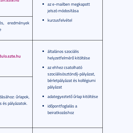
az e-mailben megkapott
jelszó módosítása
kurzusfelvétel
zés, eredmények
e
általános szociális
dulo.szte.hu
helyzetfelmérő kitöltése
az ehhez csatolható
szociálisösztöndíj-pályázat,
bérletpályázat és kollégiumi
pályázat
adategyeztető űrlap kitöltése
ásához: űrlapok,
s és pályázatok.
időpontfoglalás a
beiratkozáshoz