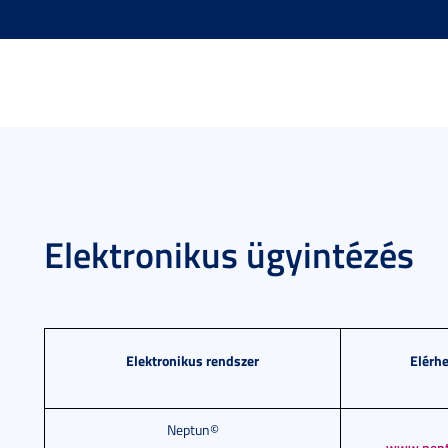
Elektronikus ügyintézés
Elektronikus rendszer
Elérh
Neptun©
www.nept