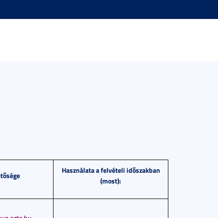
Használata a felvételi időszakban
etősége
(most):
un.szte.hu