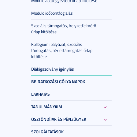
Modulo adategyeztető űrlap kitöltése
Modulo időpontfoglalás
Szociális támogatás, helyzetfelmérő
űrlap kitöltése
Kollégiumi pályázat, szociális
támogatás, bérlettámogatás űrlap
kitöltése
Diákigazolvány igénylés
BEIRATKOZÁSI GÓLYA NAPOK
LAKHATÁS
TANULMÁNYAIM
ÖSZTÖNDÍJAK ÉS PÉNZÜGYEK
SZOLGÁLTATÁSOK