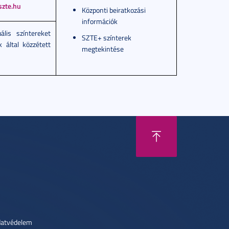
szte.hu
Központi beiratkozási
információk
ális színtereket
SZTE+ színterek
k által közzétett
megtekintése
atvédelem