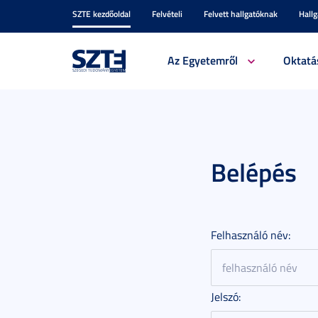
SZTE kezdőoldal
Felvételi
Felvett hallgatóknak
Hall
Az Egyetemről
Oktatá
Belépés
Felhasználó név:
Jelszó: