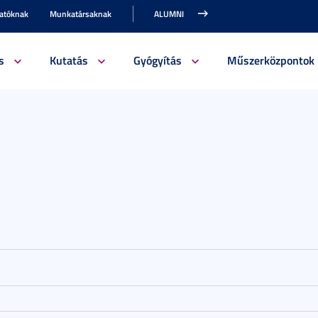
gatóknak
Munkatársaknak
ALUMNI
s
Kutatás
Gyógyítás
Műszerközpontok