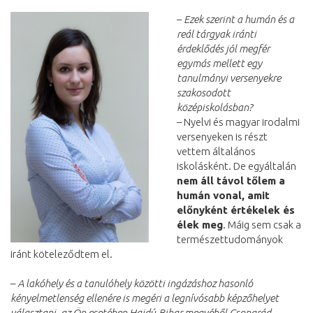
–
Ezek szerint a humán és a
reál tárgyak iránti
érdeklődés jól megfér
egymás mellett egy
tanulmányi versenyekre
szakosodott
középiskolásban?
– Nyelvi és magyar irodalmi
versenyeken is részt
vettem általános
iskolásként. De egyáltalán
nem áll távol tőlem a
humán vonal, amit
előnyként értékelek és
élek meg
. Máig sem csak a
természettudományok
iránt köteleződtem el.
–
A lakóhely és a tanulóhely közötti ingázáshoz hasonló
kényelmetlenség ellenére is megéri a legnívósabb képzőhelyet
választani, az Ön esetében Hajdú-Bihar megyéből Csongrád