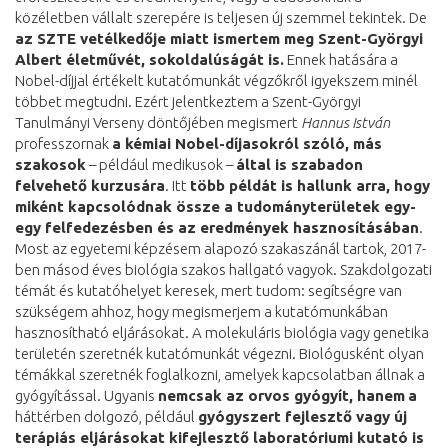
közéletben vállalt szerepére is teljesen új szemmel tekintek. De
az SZTE vetélkedője miatt ismertem meg Szent-Györgyi
Albert életművét, sokoldalúságát is.
Ennek hatására a
Nobel-díjjal értékelt kutatómunkát végzőkről igyekszem minél
többet megtudni. Ezért jelentkeztem a Szent-Györgyi
Tanulmányi Verseny döntőjében megismert
Hannus István
professzornak
a kémiai Nobel-díjasokról szóló, más
szakosok
– például medikusok –
által is szabadon
felvehető kurzusára
. Itt
több példát is hallunk arra, hogy
miként kapcsolódnak össze a tudományterületek egy-
egy felfedezésben és az eredmények hasznosításában
.
Most az egyetemi képzésem alapozó szakaszánál tartok, 2017-
ben másod éves biológia szakos hallgató vagyok. Szakdolgozati
témát és kutatóhelyet keresek, mert tudom: segítségre van
szükségem ahhoz, hogy megismerjem a kutatómunkában
hasznosítható eljárásokat. A molekuláris biológia vagy genetika
területén szeretnék kutatómunkát végezni. Biológusként olyan
témákkal szeretnék foglalkozni, amelyek kapcsolatban állnak a
gyógyítással. Ugyanis
nemcsak az orvos gyógyít, hanem
a
háttérben dolgozó, például
gyógyszert fejlesztő vagy új
terápiás eljárásokat kifejlesztő laboratóriumi kutató is