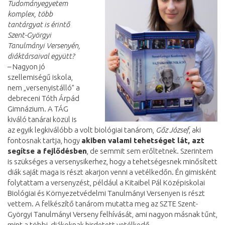
Tudományegyetem
komplex, több
tantárgyat is érintő
Szent-Györgyi
Tanulmányi Versenyén,
diáktársaival együtt?
– Nagyon jó
szellemiségű iskola,
nem „versenyistálló” a
debreceni Tóth Árpád
Gimnázium. A TÁG
kiváló tanárai közül is
az egyik legkiválóbb a volt biológiai tanárom,
Gőz József
, aki
fontosnak tartja, hogy
akiben valami tehetséget lát, azt
segítse a fejlődésben
, de semmit sem erőltetnek. Szerintem
is szükséges a versenysikerhez, hogy a tehetségesnek minősített
diák saját maga is részt akarjon venni a vetélkedőn. Én gimisként
folytattam a versenyzést, például a Kitaibel Pál Középiskolai
Biológiai és Környezetvédelmi Tanulmányi Versenyen is részt
vettem. A felkészítő tanárom mutatta meg az SZTE Szent-
Györgyi Tanulmányi Verseny felhívását, ami nagyon másnak tűnt,
mint a többi, diákoknak hirdetett vetélkedő.