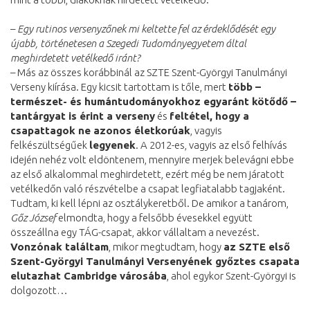
–
Egy rutinos versenyzőnek mi keltette fel az érdeklődését egy
újabb, történetesen a Szegedi Tudományegyetem által
meghirdetett vetélkedő iránt?
– Más az összes korábbinál az SZTE Szent-Györgyi Tanulmányi
Verseny kiírása. Egy kicsit tartottam is tőle, mert
több –
természet- és humántudományokhoz egyaránt kötődő –
tantárgyat is érint a verseny
és
feltétel, hogy a
csapattagok ne azonos életkorúak
, vagyis
felkészültségűek
legyenek
. A 2012-es, vagyis az első felhívás
idején nehéz volt eldöntenem, mennyire merjek belevágni ebbe
az első alkalommal meghirdetett, ezért még be nem járatott
vetélkedőn való részvételbe a csapat legfiatalabb tagjaként.
Tudtam, ki kell lépni az osztálykeretből. De amikor a tanárom,
Gőz József
elmondta, hogy a felsőbb évesekkel együtt
összeállna egy TÁG-csapat, akkor vállaltam a nevezést.
Vonzónak találtam
, mikor megtudtam, hogy
az SZTE első
Szent-Györgyi Tanulmányi Versenyének győztes csapata
elutazhat Cambridge városába
, ahol egykor Szent-Györgyi is
dolgozott…