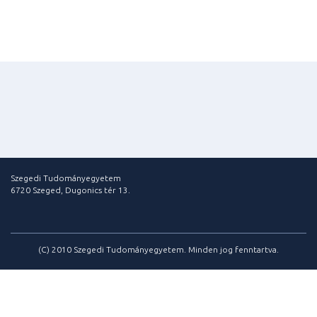
Szegedi Tudományegyetem
6720 Szeged, Dugonics tér 13.
(C) 2010 Szegedi Tudományegyetem. Minden jog fenntartva.