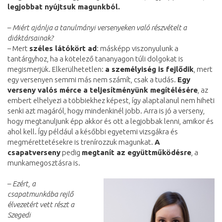
legjobbat nyújtsuk magunkból.
–
Miért ajánlja a tanulmányi versenyeken való részvételt a
diáktársainak?
– Mert
széles látókört ad
: másképp viszonyulunk a
tantárgyhoz, ha a kötelező tananyagon túli dolgokat is
megismerjük. Elkerülhetetlen:
a személyiség is fejlődik
, mert
egy versenyen semmi más nem számít, csak a tudás.
Egy
verseny valós mérce a teljesítményünk megítélésére
, az
embert elhelyezi a többiekhez képest, így alaptalanul nem hiheti
senki azt magáról, hogy mindenkinél jobb. Arra is jó a verseny,
hogy megtanuljunk épp akkor és ott a legjobbak lenni, amikor és
ahol kell. Így például a későbbi egyetemi vizsgákra és
megmérettetésekre is trenírozzuk magunkat.
A
csapatverseny
pedig
megtanít az együttműködésre
, a
munkamegosztásra is.
–
Ezért, a
csapatmunkába rejlő
élvezetért vett részt a
Szegedi