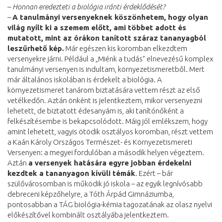
–
Honnan eredezteti a biológia iránti érdeklődését?
–
A tanulmányi versenyeknek köszönhetem, hogy olyan
világ nyílt ki a szemem előtt, ami többet adott és
mutatott, mint az órákon tanított száraz tananyagból
leszűrhető kép.
Már egészen kis koromban elkezdtem
versenyekre járni. Például a „Miénk a tudás” elnevezésű komplex
tanulmányi versenyen is indultam, környezetismeretből. Mert
már általános iskolában is érdekelt a biológia. A
környezetismeret tanárom biztatására vettem részt az első
vetélkedőn. Aztán önként is jelentkeztem, mikor versenyezni
lehetett, de biztatott édesanyám is, aki tanítónőként a
felkészítésembe is bekapcsolódott. Máig jól emlékszem, hogy
amint lehetett, vagyis ötödik osztályos koromban, részt vettem
a Kaán Károly Országos Természet- és Környezetismereti
Versenyen: a megyei fordulóban a második helyen végeztem.
Aztán
a versenyek hatására egyre jobban érdekelni
kezdtek a tananyagon kívüli témák
. Ezért – bár
szülővárosomban is működik jó iskola – az egyik legnívósabb
debreceni képzőhelyre, a Tóth Árpád Gimnáziumba,
pontosabban a TÁG biológia-kémia tagozatának az olasz nyelvi
előkészítővel kombinált osztályába jelentkeztem.