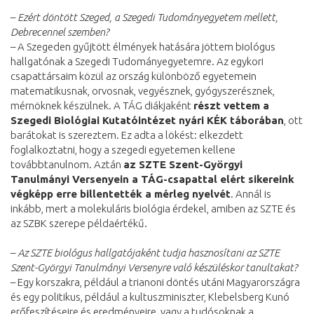
–
Ezért döntött Szeged, a Szegedi Tudományegyetem mellett,
Debrecennel szemben?
– A Szegeden gyűjtött élmények hatására jöttem biológus
hallgatónak a Szegedi Tudományegyetemre. Az egykori
csapattársaim közül az ország különböző egyetemein
matematikusnak, orvosnak, vegyésznek, gyógyszerésznek,
mérnöknek készülnek. A TÁG diákjaként
részt vettem a
Szegedi Biológiai Kutatóintézet nyári KÉK táborában
, ott
barátokat is szereztem. Ez adta a lökést: elkezdett
foglalkoztatni, hogy a szegedi egyetemen kellene
továbbtanulnom. Aztán
az SZTE Szent-Györgyi
Tanulmányi Versenyein a TÁG-csapattal elért sikereink
végképp erre billentették a mérleg nyelvét
. Annál is
inkább, mert a molekuláris biológia érdekel, amiben az SZTE és
az SZBK szerepe példaértékű.
–
Az SZTE biológus hallgatójaként tudja hasznosítani az SZTE
Szent-Györgyi Tanulmányi Versenyre való készüléskor tanultakat?
– Egy korszakra, például a trianoni döntés utáni Magyarországra
és egy politikus, például a kultuszminiszter, Klebelsberg Kunó
erőfeszítéseire és eredményeire, vagy a tudósoknak a