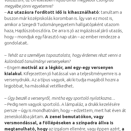
megyébe jönni egyetemre?
–
Az utazásra fordított idő is kihasználható
: tanultam a
buszon már középiskolás koromban is. Így van ez most is,
amikor a Szegedi Tudományegyetem hallgatójaként utazom
haza, Hajdúszoboszlóra. De arra is jó az ingázással járó utazás,
hogy – mondjuk egy fárasztó nap után – az ember rendezze a
gondolatait.
–
Tehát az a személyes tapasztalata, hogy érdemes részt venni a
különböző tanulmányi versenyeken?
– Engem
motivál az a légkör, ami egy-egy versenyen
kialakul
. Kifejezetten jó hatással van a teljesítményemre is a
versenydrukk. Az a típus vagyok, aki ki tudja magából hozni a
legjobbat, ha másokkal vetélkedhet.
–
Úgy beszél a versenyről, mintha egy sportoló nyilatkozna…
– Pedig nem vagyok sportoló. A lámpaláz, a drukk kezelésére
persze – úgy is mondhatnám, hogy – edzettem, mert hat éven át
zeneiskolába jártam.
A zenei bemutatókon, vagy
versmondással, a föllépéseken a színpadra állva is
megtanulható, hogy
az izgalom ellenére, vagy éppen azért,
a