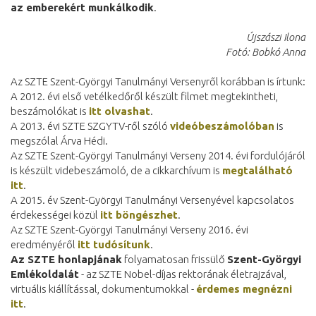
az emberekért munkálkodik
.
Újszászi Ilona
Fotó: Bobkó Anna
Az SZTE Szent-Györgyi Tanulmányi Versenyről korábban is írtunk:
A 2012. évi első vetélkedőről készült filmet megtekintheti,
beszámolókat is
itt olvashat
.
A 2013. évi SZTE SZGYTV-ről szóló
videóbeszámolóban
is
megszólal Árva Hédi.
Az SZTE Szent-Györgyi Tanulmányi Verseny 2014. évi fordulójáról
is készült videbeszámoló, de a cikkarchívum is
megtalálható
itt
.
A 2015. év Szent-Györgyi Tanulmányi Versenyével kapcsolatos
érdekességei közül
itt böngészhet
.
Az SZTE Szent-Györgyi Tanulmányi Verseny 2016. évi
eredményéről
itt tudósítunk
.
Az SZTE honlapjának
folyamatosan frissülő
Szent-Györgyi
Emlékoldalát
- az SZTE Nobel-díjas rektorának életrajzával,
virtuális kiállítással, dokumentumokkal -
érdemes megnézni
itt
.