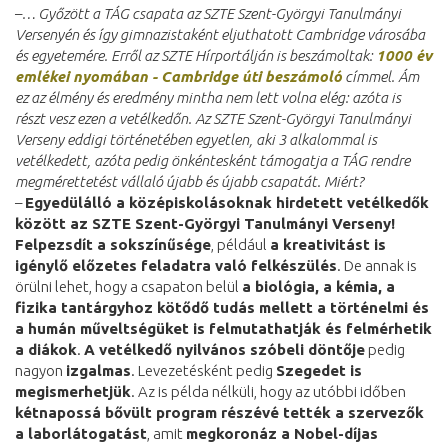
–
… Győzött a TÁG csapata az SZTE Szent-Györgyi Tanulmányi
Versenyén és így gimnazistaként eljuthatott Cambridge városába
és egyetemére. Erről az SZTE Hírportálján is beszámoltak:
1000 év
emlékei nyomában - Cambridge úti beszámoló
címmel. Ám
ez az élmény és eredmény mintha nem lett volna elég: azóta is
részt vesz ezen a vetélkedőn. Az SZTE Szent-Györgyi Tanulmányi
Verseny eddigi történetében egyetlen, aki 3 alkalommal is
vetélkedett, azóta pedig önkéntesként támogatja a TÁG rendre
megmérettetést vállaló újabb és újabb csapatát. Miért?
–
Egyedülálló a középiskolásoknak hirdetett vetélkedők
között az SZTE Szent-Györgyi Tanulmányi Verseny!
Felpezsdít a sokszínűsége
, például
a kreativitást is
igénylő előzetes feladatra való felkészülés
. De annak is
örülni lehet, hogy a csapaton belül
a biológia, a kémia, a
fizika tantárgyhoz kötődő tudás mellett a történelmi és
a humán műveltségüket is felmutathatják és felmérhetik
a diákok
.
A vetélkedő nyilvános szóbeli döntője
pedig
nagyon
izgalmas
. Levezetésként pedig
Szegedet is
megismerhetjük
. Az is példa nélküli, hogy az utóbbi időben
kétnapossá bővült program részévé tették a szervezők
a laborlátogatást
, amit
megkoronáz a Nobel-díjas