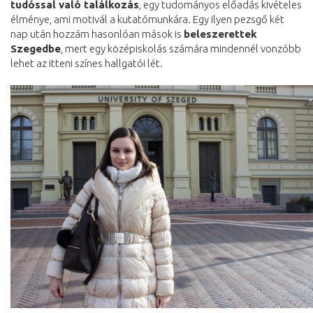
tudóssal való találkozás
, egy tudományos előadás kivételes
élménye, ami motivál a kutatómunkára. Egy ilyen pezsgő két
nap után hozzám hasonlóan mások is
beleszerettek
Szegedbe
, mert egy középiskolás számára mindennél vonzóbb
lehet az itteni színes hallgatói lét.