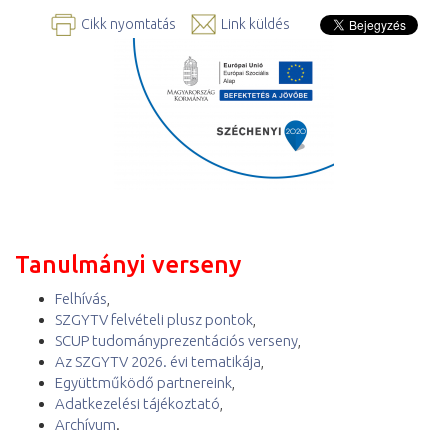
Cikk nyomtatás
Link küldés
Tanulmányi verseny
Felhívás
,
SZGYTV felvételi plusz pontok
,
SCUP tudományprezentációs verseny
,
Az SZGYTV 2026. évi tematikája
,
Együttműködő partnereink
,
Adatkezelési tájékoztató
,
Archívum
.