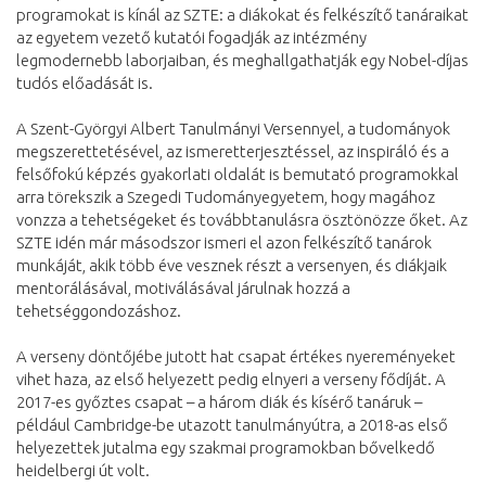
programokat is kínál az SZTE: a diákokat és felkészítő tanáraikat
az egyetem vezető kutatói fogadják az intézmény
legmodernebb laborjaiban, és meghallgathatják egy Nobel-díjas
tudós előadását is.
A Szent-Györgyi Albert Tanulmányi Versennyel, a tudományok
megszerettetésével, az ismeretterjesztéssel, az inspiráló és a
felsőfokú képzés gyakorlati oldalát is bemutató programokkal
arra törekszik a Szegedi Tudományegyetem, hogy magához
vonzza a tehetségeket és továbbtanulásra ösztönözze őket. Az
SZTE idén már másodszor ismeri el azon felkészítő tanárok
munkáját, akik több éve vesznek részt a versenyen, és diákjaik
mentorálásával, motiválásával járulnak hozzá a
tehetséggondozáshoz.
A verseny döntőjébe jutott hat csapat értékes nyereményeket
vihet haza, az első helyezett pedig elnyeri a verseny fődíját. A
2017-es győztes csapat – a három diák és kísérő tanáruk –
például Cambridge-be utazott tanulmányútra, a 2018-as első
helyezettek jutalma egy szakmai programokban bővelkedő
heidelbergi út volt.