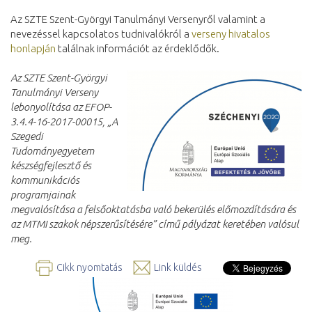
Az SZTE Szent-Györgyi Tanulmányi Versenyről valamint a
nevezéssel kapcsolatos tudnivalókról a
verseny hivatalos
honlapján
találnak információt az érdeklődők.
Az SZTE Szent-Györgyi
Tanulmányi Verseny
lebonyolítása az EFOP-
3.4.4-16-2017-00015, „A
Szegedi
Tudományegyetem
készségfejlesztő és
kommunikációs
programjainak
megvalósítása a felsőoktatásba való bekerülés előmozdítására és
az MTMI szakok népszerűsítésére” című pályázat keretében valósul
meg.
Cikk nyomtatás
Link küldés