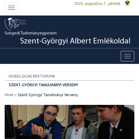
2026. augusztus 7., péntek
Toggle
navigation
Szegedi Tudományegyetem
Szent-Györgyi Albert Emlékoldal
Toggl
navig
NOBEL-DÍJAS REKTORUNK
SZENT-GYÖRGYI TANULMÁNYI VERSENY
Hírek
Szent-Györgyi Tanulmányi Verseny