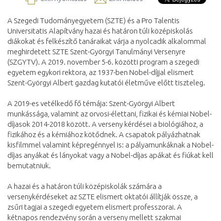
A Szegedi Tudományegyetem (SZTE) és a Pro Talentis
Universitatis Alapítvány hazai és határon túli középiskolás
diákokat és felkészítő tanáraikat várja a nyolcadik alkalommal
meghirdetett SZTE Szent-Györgyi Tanulmányi Versenyre
(SZGYTV). A 2019. november 5-6. közötti program a szegedi
egyetem egykori rektora, az 1937-ben Nobel-díjjal elismert
Szent-Györgyi Albert gazdag kutatói életműve előtt tiszteleg.
A 2019-es vetélkedő fő témája: Szent-Györgyi Albert
munkássága, valamint az orvosi-élettani, fizikai és kémiai Nobel-
díjasok 2014-2018 között. A verseny kérdései a biológiához, a
fizikához és a kémiához kötődnek. A csapatok pályázhatnak
kisfilmmel valamint képregénnyel is: a pályamunkáknak a Nobel-
díjas anyákat és lányokat vagy a Nobel-díjas apákat és fiúkat kell
bemutatniuk.
A hazai és a határon túli középiskolák számára a
versenykérdéseket az SZTE elismert oktatói állítják össze, a
zsűri tagjai a szegedi egyetem elismert professzorai. A
kétnapos rendezvény során a verseny mellett szakmai