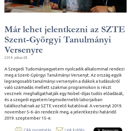
Már lehet jelentkezni az SZTE
Szent-Györgyi Tanulmányi
Versenyre
2019. július 03.
A Szegedi Tudományegyetem nyolcadik alkalommal rendezi
meg a Szent-Györgyi Tanulmányi Versenyt. Az ország egyik
legrangosabb tanulmányi versenyén a diákok a tudásukról
való számadás mellett szakmai programokon is részt
vesznek: meghallgathatják egy Nobel-díjas tudós előadását,
és a szegedi egyetem legmodernebb laborjaiban
találkozhatnak az SZTE vezető kutatóival. A versenyt 2019.
november 5-6-án rendezik meg, a jelentkezési határidő
2019. szeptember 15-e.
Cikk nyomtatás
Link küldés