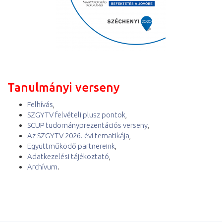
Tanulmányi verseny
Felhívás
,
SZGYTV felvételi plusz pontok
,
SCUP tudományprezentációs verseny
,
Az SZGYTV 2026. évi tematikája
,
Együttműködő partnereink
,
Adatkezelési tájékoztató
,
Archívum
.