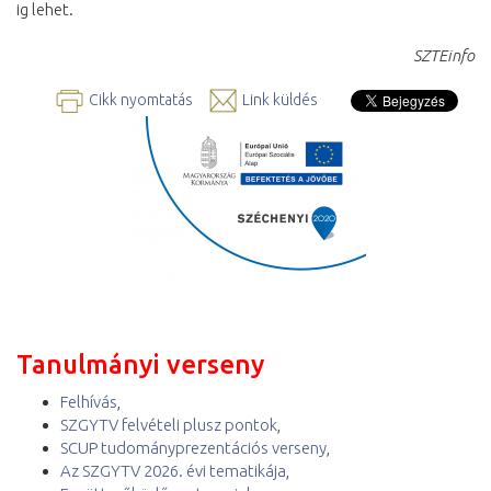
ig lehet.
SZTEinfo
Cikk nyomtatás
Link küldés
Tanulmányi verseny
Felhívás
,
SZGYTV felvételi plusz pontok
,
SCUP tudományprezentációs verseny
,
Az SZGYTV 2026. évi tematikája
,