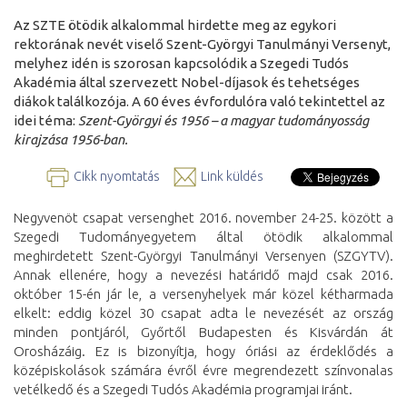
Az SZTE ötödik alkalommal hirdette meg az egykori
rektorának nevét viselő Szent-Györgyi Tanulmányi Versenyt,
melyhez idén is szorosan kapcsolódik a Szegedi Tudós
Akadémia által szervezett Nobel-díjasok és tehetséges
diákok találkozója. A 60 éves évfordulóra való tekintettel az
idei téma:
Szent-Györgyi és 1956 – a magyar tudományosság
kirajzása 1956-ban.
Cikk nyomtatás
Link küldés
Negyvenöt csapat versenghet 2016. november 24-25. között a
Szegedi Tudományegyetem által ötödik alkalommal
meghirdetett Szent-Györgyi Tanulmányi Versenyen (SZGYTV).
Annak ellenére, hogy a nevezési határidő majd csak 2016.
október 15-én jár le, a versenyhelyek már közel kétharmada
elkelt: eddig közel 30 csapat adta le nevezését az ország
minden pontjáról, Győrtől Budapesten és Kisvárdán át
Orosházáig. Ez is bizonyítja, hogy óriási az érdeklődés a
középiskolások számára évről évre megrendezett színvonalas
vetélkedő és a Szegedi Tudós Akadémia programjai iránt.