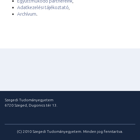
Együttműködő partnereink
,
Adatkezelési tájékoztató
,
Archívum
.
Szegedi Tudományegyetem
6720 Szeged, Dugonics tér 13.
(C) 2010 Szegedi Tudományegyetem. Minden jog fenntartva.