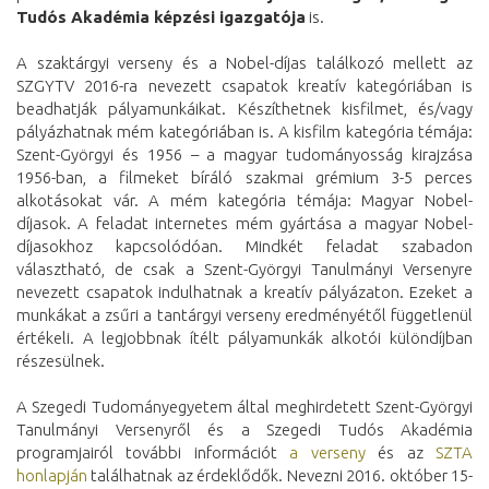
Tudós Akadémia képzési igazgatója
is.
A szaktárgyi verseny és a Nobel-díjas találkozó mellett az
SZGYTV 2016-ra nevezett csapatok kreatív kategóriában is
beadhatják pályamunkáikat. Készíthetnek kisfilmet, és/vagy
pályázhatnak mém kategóriában is. A kisfilm kategória témája:
Szent-Györgyi és 1956 – a magyar tudományosság kirajzása
1956-ban, a filmeket bíráló szakmai grémium 3-5 perces
alkotásokat vár. A mém kategória témája: Magyar Nobel-
díjasok. A feladat internetes mém gyártása a magyar Nobel-
díjasokhoz kapcsolódóan. Mindkét feladat szabadon
választható, de csak a Szent-Györgyi Tanulmányi Versenyre
nevezett csapatok indulhatnak a kreatív pályázaton. Ezeket a
munkákat a zsűri a tantárgyi verseny eredményétől függetlenül
értékeli. A legjobbnak ítélt pályamunkák alkotói különdíjban
részesülnek.
A Szegedi Tudományegyetem által meghirdetett Szent-Györgyi
Tanulmányi Versenyről és a Szegedi Tudós Akadémia
programjairól további információt
a verseny
és az
SZTA
honlapján
találhatnak az érdeklődők. Nevezni 2016. október 15-