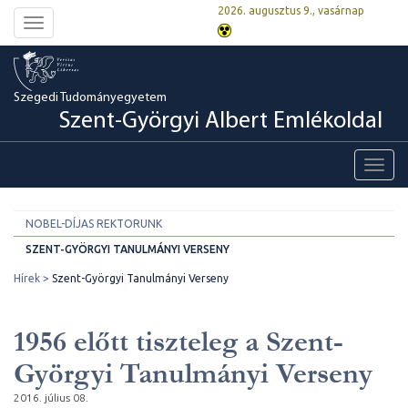
2026. augusztus 9., vasárnap
Toggle
navigation
Szegedi Tudományegyetem
Szent-Györgyi Albert Emlékoldal
Toggl
navig
NOBEL-DÍJAS REKTORUNK
SZENT-GYÖRGYI TANULMÁNYI VERSENY
Hírek
Szent-Györgyi Tanulmányi Verseny
1956 előtt tiszteleg a Szent-
Györgyi Tanulmányi Verseny
2016. július 08.