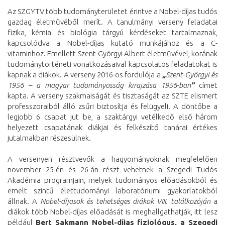
Az SZGYTV több tudományterületet érintve a Nobel-díjas tudós
gazdag életművéből merít. A tanulmányi verseny feladatai
fizika, kémia és biológia tárgyú kérdéseket tartalmaznak,
kapcsolódva a Nobel-díjas kutató munkájához és a C-
vitaminhoz. Emellett Szent-Györgyi Albert életművével, korának
tudománytörténeti vonatkozásaival kapcsolatos feladatokat is
kapnak a diákok. A verseny 2016-os fordulója a
„
Szent-Györgyi és
1956 – a magyar tudományosság kirajzása 1956-ban
”
címet
kapta. A verseny szakmaiságát és tisztaságát az SZTE elismert
professzoraiból álló zsűri biztosítja és felügyeli. A döntőbe a
legjobb 6 csapat jut be, a szaktárgyi vetélkedő első három
helyezett csapatának diákjai és felkészítő tanárai értékes
jutalmakban részesülnek.
A versenyen résztvevők a hagyományoknak megfelelően
november 25-én és 26-án részt vehetnek a Szegedi Tudós
Akadémia programjain, melyek tudományos előadásokból és
emelt szintű élettudományi laboratóriumi gyakorlatokból
állnak. A
Nobel-díjasok és tehetséges diákok VIII. találkozóján
a
diákok több Nobel-díjas előadását is meghallgathatják, itt lesz
például
Bert Sakmann Nobel-díjas fiziológus, a Szegedi