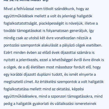
Mivel a felhívással nem titkolt szándékunk, hogy az
együttműködések mellett a volt és jelenlegi hallgatók
foglalkoztatottságát, piacképességét is növeljük, illetve a
további támogatásokat is folyamatosan generáljuk, így
mindig csak az utolsó két évre vonatkozóan nézzük a
pontozási szempontok alakulását a pályázó cégek esetében.
Ezért minden évben az előző évek díjazottai számára is
nyitott a jelentkezés, ezzel a lehetőséggel évről évre élnek is
a cégek, de a díj életében most másodszor fordult elő, hogy
egy korábbi díjazott duplázni tudott, és ismét elnyerte a
megtisztelő címet. Az értékelési szempontok a volt hallgatók
foglalkoztatása mellett mind az oktatási, képzési
együttműködésekre, mind a szponzori támogatásokra, mind
pedig a hallgatók gyakorlati és vállalkozási ismereteinek