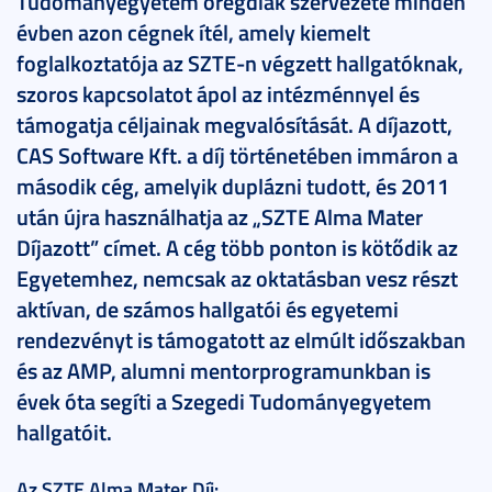
Tudományegyetem öregdiák szervezete minden
évben azon cégnek ítél, amely kiemelt
foglalkoztatója az SZTE-n végzett hallgatóknak,
szoros kapcsolatot ápol az intézménnyel és
támogatja céljainak megvalósítását. A díjazott,
CAS Software Kft. a díj történetében immáron a
második cég, amelyik duplázni tudott, és 2011
után újra használhatja az „SZTE Alma Mater
Díjazott” címet. A cég több ponton is kötődik az
Egyetemhez, nemcsak az oktatásban vesz részt
aktívan, de számos hallgatói és egyetemi
rendezvényt is támogatott az elmúlt időszakban
és az AMP, alumni mentorprogramunkban is
évek óta segíti a Szegedi Tudományegyetem
hallgatóit.
Az SZTE Alma Mater Díj: