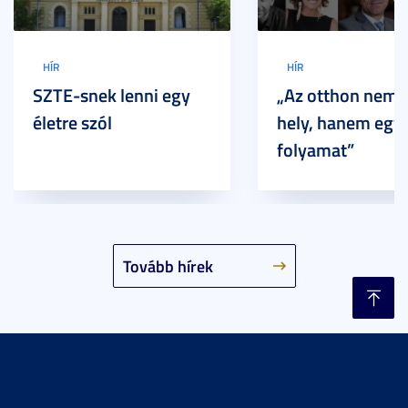
HÍR
HÍR
SZTE-snek lenni egy
„Az otthon nem 
életre szól
hely, hanem egy
folyamat”
Tovább hírek