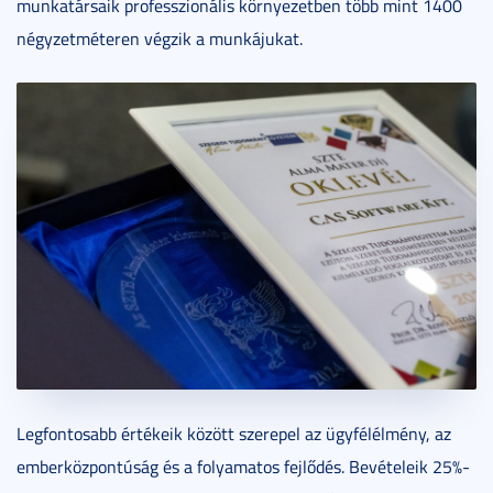
munkatársaik professzionális környezetben több mint 1400
négyzetméteren végzik a munkájukat.
Legfontosabb értékeik között szerepel az ügyfélélmény, az
emberközpontúság és a folyamatos fejlődés. Bevételeik 25%-