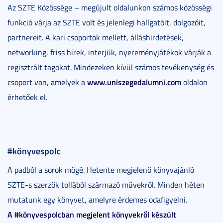
Az SZTE Közössége – megújult oldalunkon számos közösségi
funkció várja az SZTE volt és jelenlegi hallgatóit, dolgozóit,
partnereit. A kari csoportok mellett, álláshirdetések,
networking, friss hírek, interjúk, nyereményjátékok várják a
regisztrált tagokat. Mindezeken kívül számos tevékenység és
www.uniszegedalumni.com
csoport van, amelyek a
oldalon
érhetőek el.
#könyvespolc
A padból a sorok mögé. Hetente megjelenő könyvajánló
SZTE-s szerzők tollából származó művekről. Minden héten
mutatunk egy könyvet, amelyre érdemes odafigyelni.
A #könyvespolcban megjelent könyvekről készült