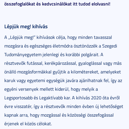
összefoglalókat és kedvcsinálókat itt tudod elolvasni!
Lépjük meg! kihívás
A „Lépjük meg!” kihívások célja, hogy minden tavasszal
mozgásra és egészséges életmódra ösztönözzék a Szegedi
Tudományegyetem jelenlegi és korábbi polgárait. A
résztvevők futással, kerékpározással, gyaloglással vagy más
önálló mozgásformákkal gyűjtik a kilométereket, amelyeket
karuk vagy egyetemi egységük javára ajánlhatnak fel, így az
egyéni versenyek mellett kiderül, hogy melyik a
Legsportosabb és Legaktívabb kar. A kihívás 2020 óta évről
évre visszatér, így a résztvevők minden évben új lehetőséget
kapnak arra, hogy mozgással és közösségi összefogással
érjenek el közös célokat.