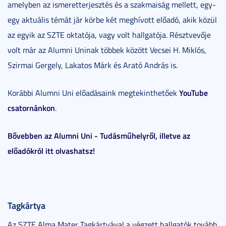
amelyben az ismeretterjesztés és a szakmaiság mellett, egy-
egy aktuális témát jár körbe két meghívott előadó, akik közül
az egyik az SZTE oktatója, vagy volt hallgatója. Résztvevője
volt már az Alumni Uninak többek között Vecsei H. Miklós,
Szirmai Gergely, Lakatos Márk és Arató András is.
YouTube
Korábbi Alumni Uni előadásaink megtekinthetőek
csatornánkon
.
Bővebben az Alumni Uni - Tudásműhelyről, illetve az
előadókról itt olvashatsz!
Tagkártya
Az SZTE Alma Mater Tagkártyával a végzett hallgatók tovább