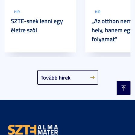
HÍR
HÍR
SZTE-snek lenni egy
„Az otthon nem 
életre szól
hely, hanem egy
folyamat”
Tovább hírek