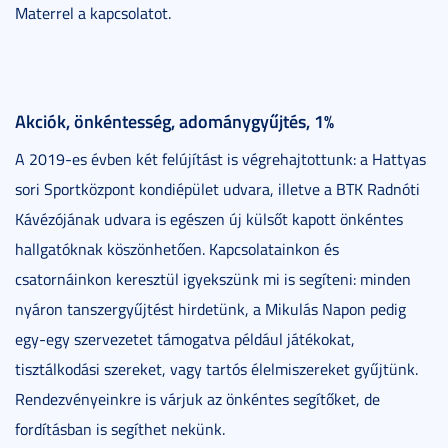
Materrel a kapcsolatot.
Akciók, önkéntesség, adománygyűjtés, 1%
A 2019-es évben két felújítást is végrehajtottunk: a Hattyas
sori Sportközpont kondiépület udvara, illetve a BTK Radnóti
Kávézójának udvara is egészen új külsőt kapott önkéntes
hallgatóknak köszönhetően. Kapcsolatainkon és
csatornáinkon keresztül igyekszünk mi is segíteni: minden
nyáron tanszergyűjtést hirdetünk, a Mikulás Napon pedig
egy-egy szervezetet támogatva például játékokat,
tisztálkodási szereket, vagy tartós élelmiszereket gyűjtünk.
Rendezvényeinkre is várjuk az önkéntes segítőket, de
fordításban is segíthet nekünk.