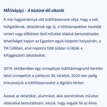
MÁSkép(p) -
A köztünk élő alkotók
A már hagyománnyá vált kiállítássorozat célja, hogy a volt
hallgatóknak, oktatóknak egy új, a hétköznapokban kevésbé
ismert vagy előtérben lévő művészi oldaluk bemutatkozási
lehetőséget kapjon az Egyetem egyik központi helyszínén, a
TIK Caféban, ahol naponta több százan is látják a
kifüggesztett alkotásokat.
2019. októberében egy ünnepélyes kiállításmegnyitó keretén
belül ünnepeltük a jubileumi 30. tárlatot, 2020-ban pedig
kiterjesztjük a kiállítássorozatot a digitális térben.
Azokat az oktatókat, alumnikat, akik szeretnének művészi
oldalukkal bemutatkozni, kérjük, hogy vegyék fel az Alma