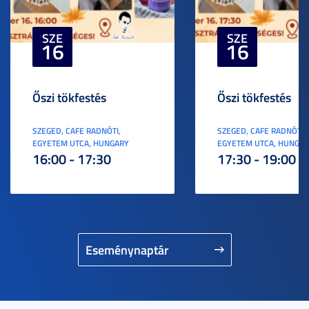
SZE
SZE
16
16
Őszi tökfestés
Őszi tökfestés
SZEGED, CAFE RADNÓTI,
SZEGED, CAFE RADNÓTI,
EGYETEM UTCA, HUNGARY
EGYETEM UTCA, HUNGA
16:00 - 17:30
17:30 - 19:00
Eseménynaptár