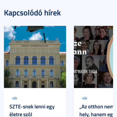
Kapcsolódó hírek
HÍR
HÍR
SZTE-snek lenni egy
„Az otthon nem 
életre szól
hely, hanem egy