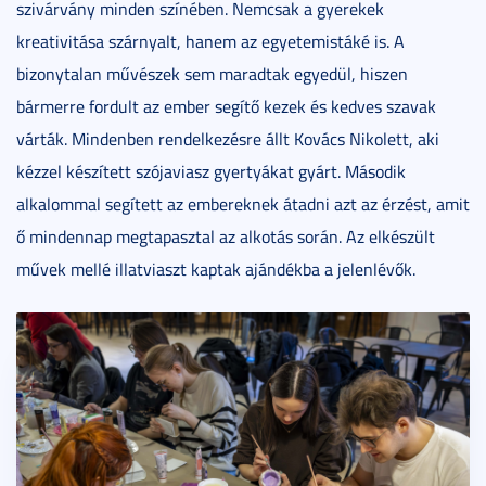
szivárvány minden színében. Nemcsak a gyerekek
kreativitása szárnyalt, hanem az egyetemistáké is. A
bizonytalan művészek sem maradtak egyedül, hiszen
bármerre fordult az ember segítő kezek és kedves szavak
várták. Mindenben rendelkezésre állt Kovács Nikolett, aki
kézzel készített szójaviasz gyertyákat gyárt. Második
alkalommal segített az embereknek átadni azt az érzést, amit
ő mindennap megtapasztal az alkotás során. Az elkészült
művek mellé illatviaszt kaptak ajándékba a jelenlévők.