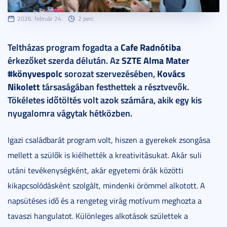
2026. február 24.
2 perc
Teltházas program fogadta a
Cafe Radnótiba
érkezőket szerda délután. Az
SZTE Alma Mater
#könyvespolc
sorozat szervezésében,
Kovács
Nikolett
társaságában festhettek a résztvevők.
Tökéletes időtöltés volt azok számára, akik egy kis
nyugalomra vágytak hétközben.
Igazi családbarát program volt, hiszen a gyerekek zsongása
mellett a szülők is kiélhették a kreativitásukat. Akár suli
utáni tevékenységként, akár egyetemi órák közötti
kikapcsolódásként szolgált, mindenki örömmel alkotott. A
napsütéses idő és a rengeteg virág motívum meghozta a
tavaszi hangulatot. Különleges alkotások születtek a