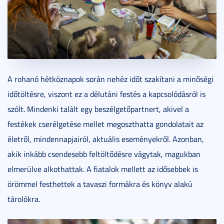
A rohanó hétköznapok során nehéz időt szakítani a minőségi
időtöltésre, viszont ez a délutáni festés a kapcsolódásról is
szólt. Mindenki talált egy beszélgetőpartnert, akivel a
festékek cserélgetése mellet megoszthatta gondolatait az
életről, mindennapjairól, aktuális eseményekről. Azonban,
akik inkább csendesebb feltöltődésre vágytak, magukban
elmerülve alkothattak. A fiatalok mellett az idősebbek is
örömmel festhettek a tavaszi formákra és könyv alakú
tárolókra.