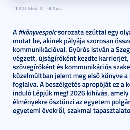
2026. február 26.
5 perc
#könyvespolc
A
sorozata ezúttal egy oly
mutat be, akinek pályája szorosan össze
kommunikációval. Gyúrós István a Sz
végzett, újságíróként kezdte karrierjét
szövegíróként és kommunikációs szake
közelmúltban jelent meg első könyve a
foglalva. A beszélgetés apropóját ez a 
induló Lépjük meg! 2026 kihívás, amel
élményekre ösztönzi az egyetem polgára
egyetemi évekről, szakmai tapasztalatok