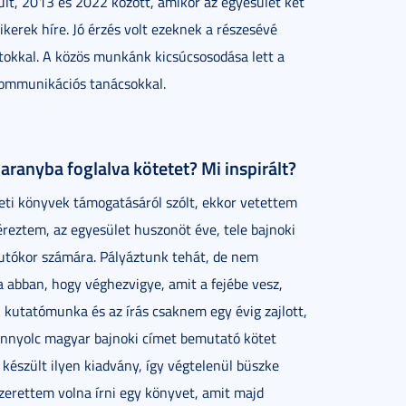
lt, 2013 és 2022 között, amikor az egyesület két
ikerek híre. Jó érzés volt ezeknek a részesévé
patokkal. A közös munkánk kicsúcsosodása lett a
kommunikációs tanácsokkal.
aranyba foglalva kötetet? Mi inspirált?
eti könyvek támogatásáról szólt, ekkor vetettem
 éreztem, az egyesület huszonöt éve, tele bajnoki
 utókor számára. Pályáztunk tehát, de nem
za abban, hogy véghezvigye, amit a fejébe vesz,
 A kutatómunka és az írás csaknem egy évig zajlott,
zonnyolc magyar bajnoki címet bemutató kötet
készült ilyen kiadvány, így végtelenül büszke
szerettem volna írni egy könyvet, amit majd