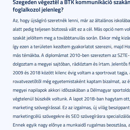
Szegeden végeztél a BTK kommunikáció szakán, 
foglalkozol jelenleg?
Az, hogy újságíró szeretnék lenni, már az általános iskol
alatt pedig teljesen biztossá vált ez a cél. Más opció nem 
szakát jelöltem meg a továbbtanulás során. Ekkor még kizár
így ezen a területen kezdtem gyakorlatot szerezni, majd Ho
más témákba. A diplomámat 2010-ben szereztem az SZTE-n
dolgoztam a megyei sajtóban, rádióztam és írtam. Jelentős 
2009 és 2018 között kilenc évig voltam a sportrovat tagja, 
rovatvezetőtől még egyetemistaként kaptam bizalmat, az é
megyei napilapok akkori időszakában a Délmagyar sportolda
végtelenül büszkék voltunk. A lapot 2018-ban hagytam ott
marketing szövegírással. Ez az izgalmas, új világ beszippanto
marketingcélú szövegekre és SEO szövegírásra specializáló
Ennek egyik nagy előnye a munkaidő rugalmas beosztása, a 