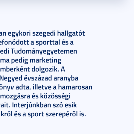
an egykori szegedi hallgatót
fonódott a sporttal és a
egedi Tudományegyetemen
, ma pedig marketing
mberként dolgozik. A
 Negyed évszázad aranyba
könyv adta, illetve a hamarosan
y mozgásra és közösségi
it. Interjúnkban szó esik
ról és a sport szerepéről is.