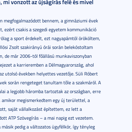
mi vonzott az újságírás felé és mivel
ában megfogalmazódott bennem, a gimnáziumi évek
volt, ezért csakis a szegedi egyetem kommunikáció
ólag a sport érdekelt, ezt nagyapámtól örököltem,
llósi Zsolt szakirányú órái során belekóstoltam
, de már 2006-tól főállású munkaviszonyban
fejezet a karrieremben a Délmagyarország, ahol
az utolsó években helyettes vezetője. Süli Róbert
vek során rengeteget tanultam tőle a szakmáról. A
lai a legjobb háromba tartoztak az országban, erre
, amikor megismerkedtem egy új területtel, a
tt, saját vállalkozást építettem, ez lett a
dott ATP Szövegírás – a mai napig ezt vezetem.
másik pedig a változatos ügyfélkör, így tényleg