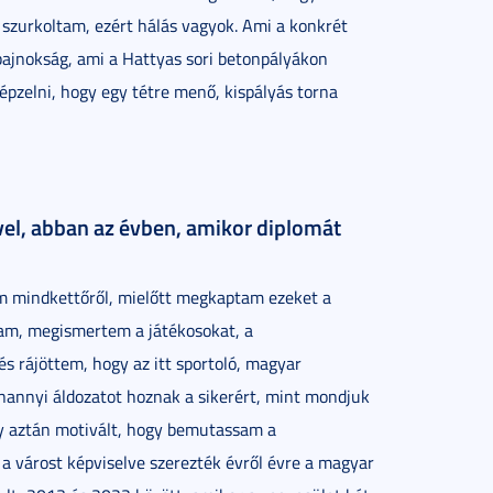
 szurkoltam, ezért hálás vagyok. Ami a konkrét
-bajnokság, ami a Hattyas sori betonpályákon
épzelni, hogy egy tétre menő, kispályás torna
el, abban az évben, amikor diplomát
tam mindkettőről, mielőtt megkaptam ezeket a
dtam, megismertem a játékosokat, a
és rájöttem, hogy az itt sportoló, magyar
annyi áldozatot hoznak a sikerért, mint mondjuk
gy aztán motivált, hogy bemutassam a
a várost képviselve szerezték évről évre a magyar