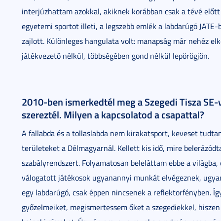
interjúzhattam azokkal, akiknek korábban csak a tévé előtt
egyetemi sportot illeti, a legszebb emlék a labdarúgó JATE
zajlott. Különleges hangulata volt: manapság már nehéz elk
játékvezető nélkül, többségében gond nélkül lepörögjön.
2010-ben ismerkedtél meg a Szegedi Tisza SE-v
szereztél. Milyen a kapcsolatod a csapattal?
A fallabda és a tollaslabda nem kirakatsport, keveset tud
területeket a Délmagyarnál. Kellett kis idő, mire belerázó
szabályrendszert. Folyamatosan beleláttam ebbe a világba, 
válogatott játékosok ugyanannyi munkát elvégeznek, ugyan
egy labdarúgó, csak éppen nincsenek a reflektorfényben. Í
győzelmeiket, megismertessem őket a szegediekkel, hiszen 