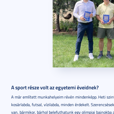
A sport része volt az egyetemi éveidnek?
A már említett munkahelyeim révén mindenképp. Heti szinte
kosárlabda, futsal, vízilabda, minden érdekelt. Szerencsés
van, bármikor, bárhol belefuthatunk egy olimpiai bajnokba