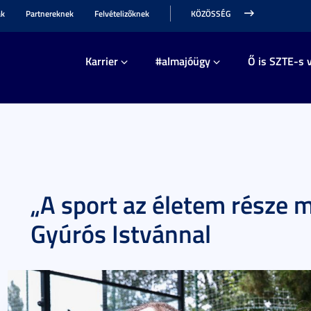
ak
Partnereknek
Felvételizőknek
KÖZÖSSÉG
Karrier
#almajóügy
Ő is SZTE-s v
„A sport az életem része ma
Gyúrós Istvánnal