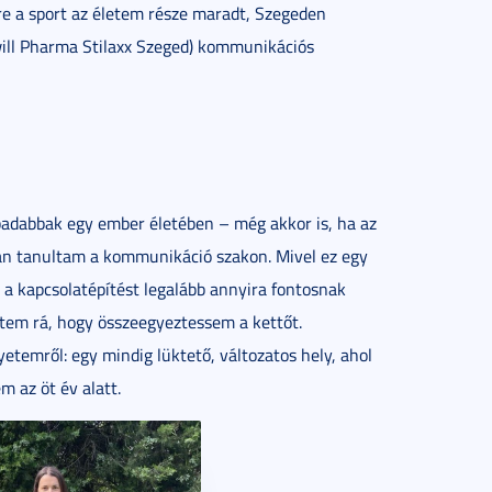
re a sport az életem része maradt, Szegeden
will Pharma Stilaxx Szeged) kommunikációs
abadabbak egy ember életében – még akkor is, ha az
ban tanultam a kommunikáció szakon. Mivel ez egy
s a kapcsolatépítést legalább annyira fontosnak
dtem rá, hogy összeegyeztessem a kettőt.
temről: egy mindig lüktető, változatos hely, ahol
m az öt év alatt.