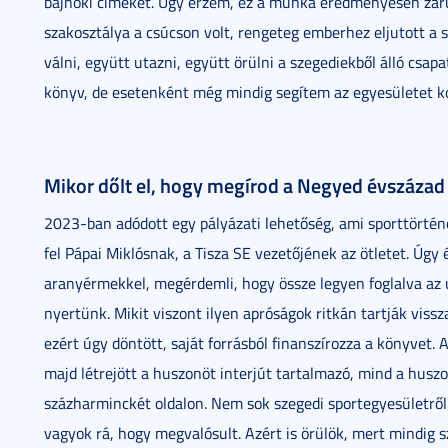
bajnoki címeket. Úgy érzem, ez a munka eredményesen záru
szakosztálya a csúcson volt, rengeteg emberhez eljutott a s
válni, együtt utazni, együtt örülni a szegediekből álló csa
könyv, de esetenként még mindig segítem az egyesületet 
Mikor dőlt el, hogy megírod a Negyed évszázad 
2023-ban adódott egy pályázati lehetőség, ami sporttörtén
fel Pápai Miklósnak, a Tisza SE vezetőjének az ötletet. Úgy
aranyérmekkel, megérdemli, hogy össze legyen foglalva az
nyertünk. Mikit viszont ilyen apróságok ritkán tartják viss
ezért úgy döntött, saját forrásból finanszírozza a könyvet.
majd létrejött a huszonöt interjút tartalmazó, mind a hus
százharminckét oldalon. Nem sok szegedi sportegyesületről 
vagyok rá, hogy megvalósult. Azért is örülök, mert mindig 