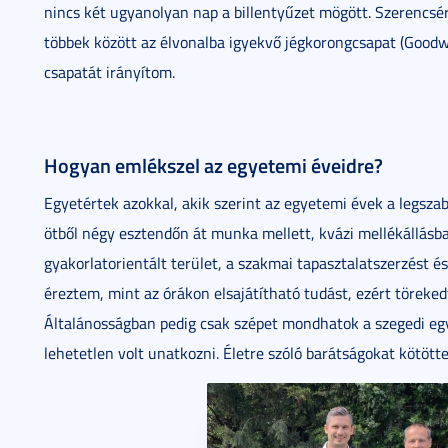
nincs két ugyanolyan nap a billentyűzet mögött. Szerencsé
többek között az élvonalba igyekvő jégkorongcsapat (Good
csapatát irányítom.
Hogyan emlékszel az egyetemi éveidre?
Egyetértek azokkal, akik szerint az egyetemi évek a legsz
ötből négy esztendőn át munka mellett, kvázi mellékállás
gyakorlatorientált terület, a szakmai tapasztalatszerzést é
éreztem, mint az órákon elsajátítható tudást, ezért töreke
Általánosságban pedig csak szépet mondhatok a szegedi egye
lehetetlen volt unatkozni. Életre szóló barátságokat kötötte