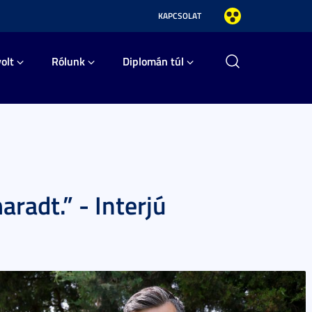
KAPCSOLAT
olt
Rólunk
Diplomán túl
radt.” - Interjú