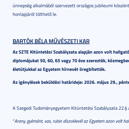
ünnepség alkalmából szervezett országos jubileumi köszönt
honlapjáról tölthető le.
BARTÓK BÉLA MŰVÉSZETI KAR
Az SZTE Kitüntetési Szabályzata alapján azon volt hallga
diplomájukat 50, 60, 65 vagy 70 éve szerezték, közmegbe
életútjukkal az Egyetem hírnevét öregbítették.
Az igénylések beküldési határideje: 2026. május 29., pént
A Szegedi Tudományegyetem Kitüntetési Szabályzata 22.§ a
"
Arany, gyémánt, vas, rubin díszoklevél az Egyetem azon volt h