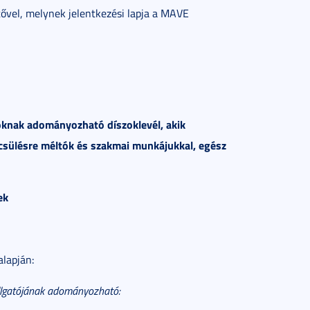
ővel, melynek jelentkezési lapja a MAVE
tóknak adományozható díszoklevél, akik
csülésre méltók és szakmai munkájukkal, egész
ek
lapján:
allgatójának adományozható: