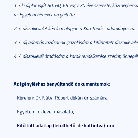
1. Aki diplomáját 50, 60, 65 vagy 70 éve szerezte, közmegbecsül
az Egyetem hírnevét öregbítette.
2. A díszoklevelet kérelem alapján a Kari Tanács adományozza.
3. A díj adományozásának igazolására a kitüntetett díszoklevele
4. A díszoklevél átadására a karok rendelkezése szerint, ünnepély
Az igényléshez benyújtandó dokumentumok:
- Kérelem Dr. Nátyi Róbert dékán úr számára,
- Egyetemi oklevél másolata,
Kitöltött adatlap (letölthető ide kattintva) >>>
-