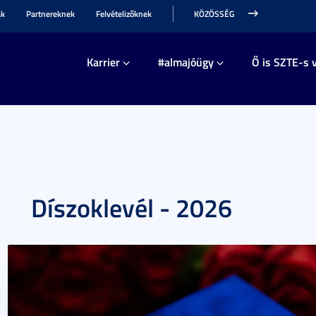
ak
Partnereknek
Felvételizőknek
KÖZÖSSÉG
Karrier
#almajóügy
Ő is SZTE-s v
Díszoklevél - 2026