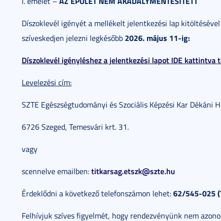
AZ ÉPÜLET NEM AKADÁLYMENTESÍTETT
I. emelet –
Díszoklevél igényét a mellékelt jelentkezési lap kitöltésével
2026. május 11-ig:
szíveskedjen jelezni legkésőbb
Díszoklevél igényléshez a jelentkezési lapot IDE kattintva t
Levelezési cím:
SZTE Egészségtudományi és Szociális Képzési Kar Dékáni H
6726 Szeged, Temesvári krt. 31.
vagy
titkarsag.etszk@szte.hu
scennelve emailben:
62/545-025 (
Érdeklődni a következő telefonszámon lehet:
Felhívjuk szíves figyelmét, hogy rendezvényünk nem azono