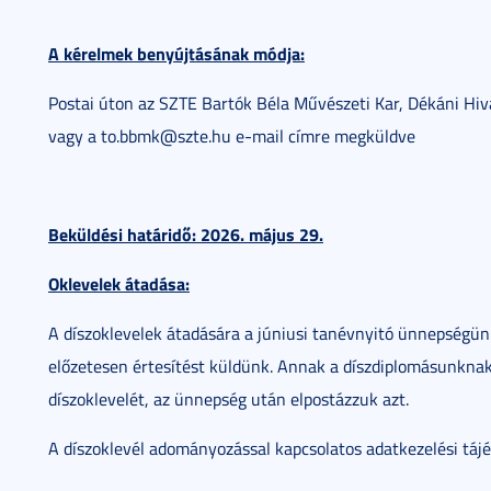
A kérelmek benyújtásának módja:
Postai úton az SZTE Bartók Béla Művészeti Kar, Dékáni Hiva
vagy a to.bbmk@szte.hu e-mail címre megküldve
Beküldési határidő: 2026. május 29.
Oklevelek átadása:
A díszoklevelek átadására a júniusi tanévnyitó ünnepségünk
előzetesen értesítést küldünk. Annak a díszdiplomásunknak
díszoklevelét, az ünnepség után elpostázzuk azt.
A díszoklevél adományozással kapcsolatos adatkezelési táj