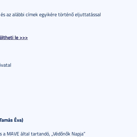
 és az alábbi címek egyikére történő eljuttatással
öltheti le >>>
ivatal
Tamás Éva)
s a MAVE által tartandó, „Védőnők Napja”