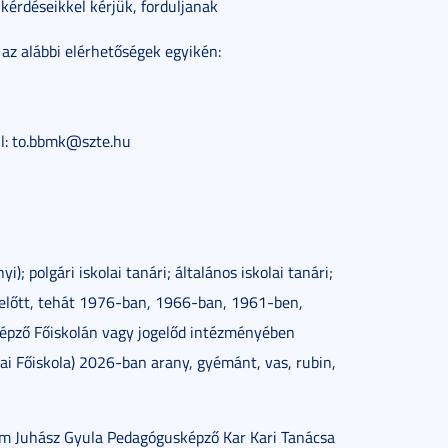
kérdéseikkel kérjük, forduljanak
az alábbi elérhetőségek egyikén:
l: to.bbmk@szte.hu
); polgári iskolai tanári; általános iskolai tanári;
ezelőtt, tehát 1976-ban, 1966-ban, 1961-ben,
épző Főiskolán vagy jogelőd intézményében
ai Főiskola) 2026-ban arany, gyémánt, vas, rubin,
em Juhász Gyula Pedagógusképző Kar Kari Tanácsa