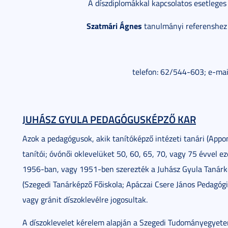
A díszdiplomákkal kapcsolatos esetleges 
Szatmári Ágnes
tanulmányi referenshez 
telefon: 62/544-603; e-mai
JUHÁSZ GYULA PEDAGÓGUSKÉPZŐ KAR
Azok a pedagógusok, akik tanítóképző intézeti tanári (Apponyi
tanítói; óvónői oklevelüket 50, 60, 65, 70, vagy 75 évvel 
1956-ban, vagy 1951-ben szerezték a Juhász Gyula Tanárk
(Szegedi Tanárképző Főiskola; Apáczai Csere János Pedagógi
vagy gránit díszoklevélre jogosultak.
A díszoklevelet kérelem alapján a Szegedi Tudományegyet