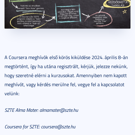
A Coursera meghívók első körös kiküldése 2024. április 8-án
megtörtént, így ha utána regisztrált, kérjük, jelezze nekünk,
hogy szeretné elérni a kurzusokat. Amennyiben nem kapott
meghívót, vagy kérdés merülne fel, vegye fel a kapcsolatot
velünk:
SZTE Alma Mater: almamater@szte.hu
Coursera for SZTE: coursera@szte.hu