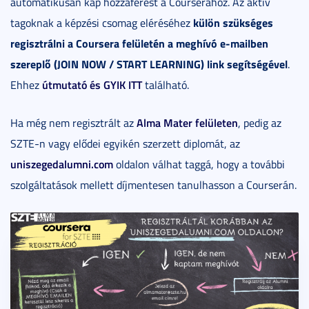
automatikusan kap hozzáférést a Courserához. Az aktív
külön szükséges
tagoknak a képzési csomag eléréséhez
regisztrálni a Coursera felületén a meghívó e-mailben
szereplő (JOIN NOW / START LEARNING) link segítségével
.
útmutató és GYIK ITT
Ehhez
található.
Alma Mater felületen
Ha még nem regisztrált az
, pedig az
SZTE-n vagy elődei egyikén szerzett diplomát, az
uniszegedalumni.com
oldalon válhat taggá, hogy a további
szolgáltatások mellett díjmentesen tanulhasson a Courserán.