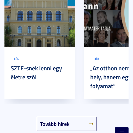
HÍR
HÍR
SZTE-snek lenni egy
„Az otthon nem 
életre szól
hely, hanem egy
folyamat”
Tovább hírek