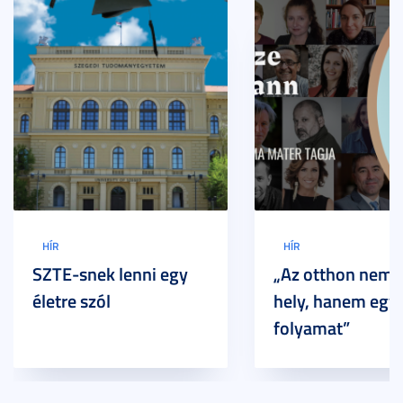
HÍR
HÍR
SZTE-snek lenni egy
„Az otthon nem 
életre szól
hely, hanem egy
folyamat”