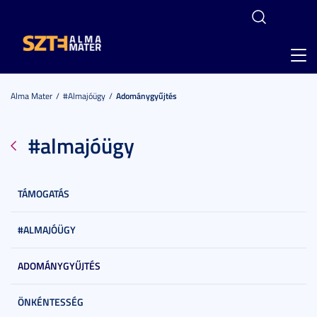
Toggl
navig
Alma Mater
#almajóügy
Adománygyűjtés
#almajóügy
TÁMOGATÁS
#ALMAJÓÜGY
ADOMÁNYGYŰJTÉS
ÖNKÉNTESSÉG