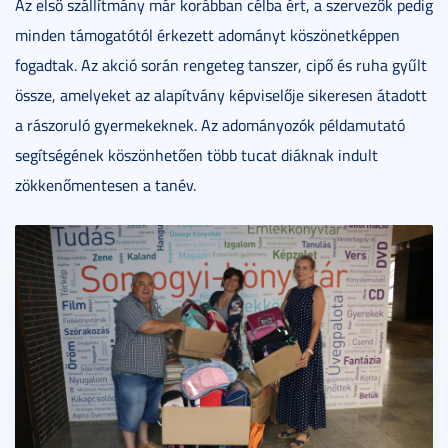
Az első szállítmány már korábban célba ért, a szervezők pedig
minden támogatótól érkezett adományt köszönetképpen
fogadtak. Az akció során rengeteg tanszer, cipő és ruha gyűlt
össze, amelyeket az alapítvány képviselője sikeresen átadott
a rászoruló gyermekeknek. Az adományozók példamutató
segítségének köszönhetően több tucat diáknak indult
zökkenőmentesen a tanév.