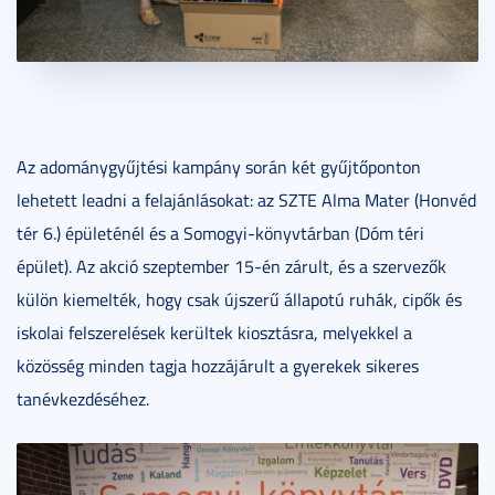
Az adománygyűjtési kampány során két gyűjtőponton
lehetett leadni a felajánlásokat: az SZTE Alma Mater (Honvéd
tér 6.) épületénél és a Somogyi-könyvtárban (Dóm téri
épület). Az akció szeptember 15-én zárult, és a szervezők
külön kiemelték, hogy csak újszerű állapotú ruhák, cipők és
iskolai felszerelések kerültek kiosztásra, melyekkel a
közösség minden tagja hozzájárult a gyerekek sikeres
tanévkezdéséhez.