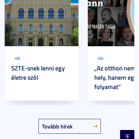
HÍR
HÍR
SZTE-snek lenni egy
„Az otthon nem 
életre szól
hely, hanem egy
folyamat”
Tovább hírek