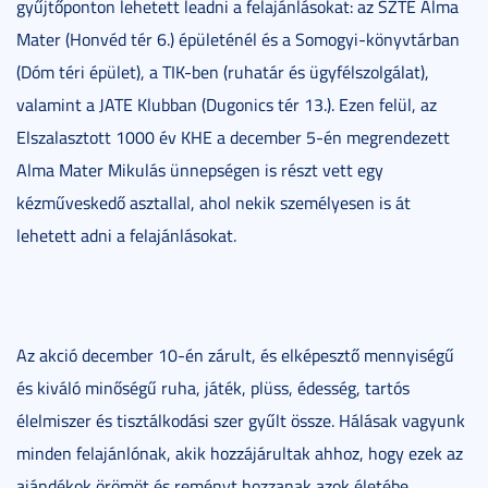
gyűjtőponton lehetett leadni a felajánlásokat: az SZTE Alma
Mater (Honvéd tér 6.) épületénél és a Somogyi-könyvtárban
(Dóm téri épület), a TIK-ben (ruhatár és ügyfélszolgálat),
valamint a JATE Klubban (Dugonics tér 13.). Ezen felül, az
Elszalasztott 1000 év KHE a december 5-én megrendezett
Alma Mater Mikulás ünnepségen is részt vett egy
kézműveskedő asztallal, ahol nekik személyesen is át
lehetett adni a felajánlásokat.
Az akció december 10-én zárult, és elképesztő mennyiségű
és kiváló minőségű ruha, játék, plüss, édesség, tartós
élelmiszer és tisztálkodási szer gyűlt össze. Hálásak vagyunk
minden felajánlónak, akik hozzájárultak ahhoz, hogy ezek az
ajándékok örömöt és reményt hozzanak azok életébe,