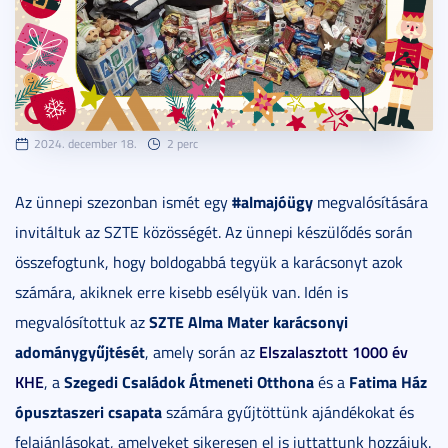
2024. december 18.
2 perc
#almajóügy
Az ünnepi szezonban ismét egy
megvalósítására
invitáltuk az SZTE közösségét. Az ünnepi készülődés során
összefogtunk, hogy boldogabbá tegyük a karácsonyt azok
számára, akiknek erre kisebb esélyük van. Idén is
SZTE Alma Mater karácsonyi
megvalósítottuk az
adománygyűjtését
Elszalasztott 1000 év
, amely során az
KHE
Szegedi Családok Átmeneti Otthona
Fatima Ház
, a
és a
ópusztaszeri csapata
számára gyűjtöttünk ajándékokat és
felajánlásokat, amelyeket sikeresen el is juttattunk hozzájuk.