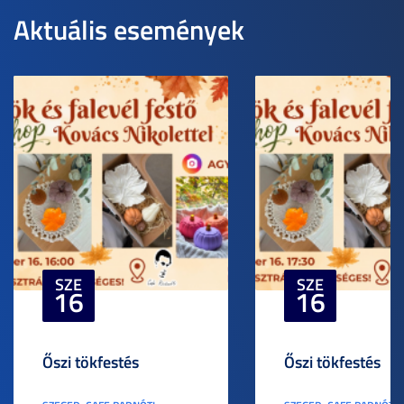
Aktuális események
SZE
SZE
16
16
Őszi tökfestés
Őszi tökfestés