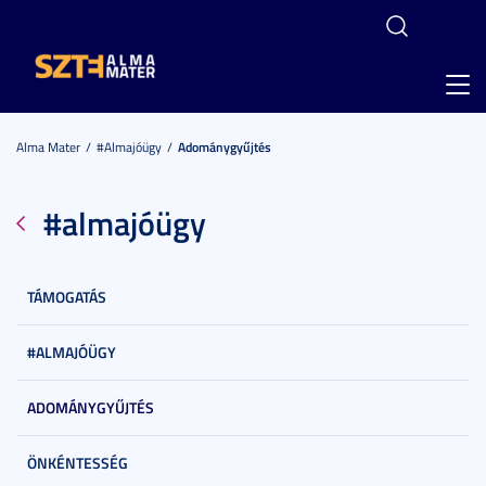
Toggl
navig
Alma Mater
#almajóügy
Adománygyűjtés
#almajóügy
TÁMOGATÁS
#ALMAJÓÜGY
ADOMÁNYGYŰJTÉS
ÖNKÉNTESSÉG