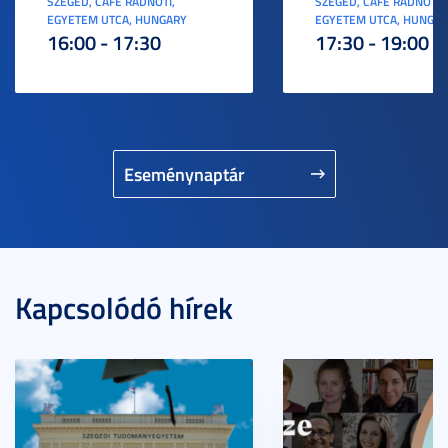
SZEGED, CAFE RADNÓTI,
SZEGED, CAFE RADNÓTI,
EGYETEM UTCA, HUNGARY
EGYETEM UTCA, HUNGA
16:00 - 17:30
17:30 - 19:00
Eseménynaptár
Kapcsolódó hírek