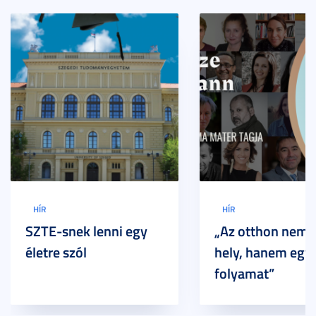
HÍR
HÍR
SZTE-snek lenni egy
„Az otthon nem 
életre szól
hely, hanem egy
folyamat”