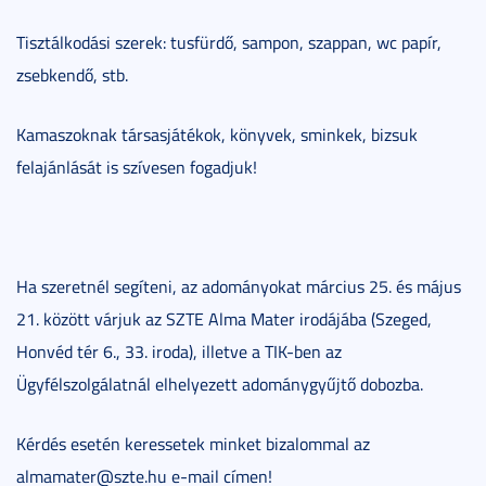
Tisztálkodási szerek: tusfürdő, sampon, szappan, wc papír,
zsebkendő, stb.
Kamaszoknak társasjátékok, könyvek, sminkek, bizsuk
felajánlását is szívesen fogadjuk!
Ha szeretnél segíteni, az adományokat március 25. és május
21. között várjuk az SZTE Alma Mater irodájába (Szeged,
Honvéd tér 6., 33. iroda), illetve a TIK-ben az
Ügyfélszolgálatnál elhelyezett adománygyűjtő dobozba.
Kérdés esetén keressetek minket bizalommal az
almamater@szte.hu e-mail címen!