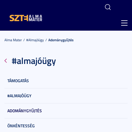
Toggl
navig
Alma Mater
#almajóügy
Adománygyűjtés
#almajóügy
TÁMOGATÁS
#ALMAJÓÜGY
ADOMÁNYGYŰJTÉS
ÖNKÉNTESSÉG