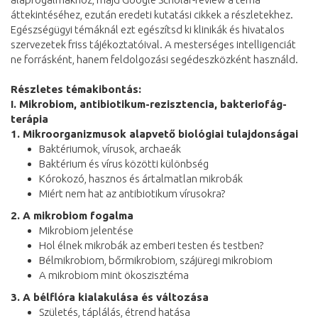
áttekintéséhez, ezután eredeti kutatási cikkek a részletekhez.
Egészségügyi témáknál ezt egészítsd ki klinikák és hivatalos
szervezetek friss tájékoztatóival. A mesterséges intelligenciát
ne forrásként, hanem feldolgozási segédeszközként használd.
Részletes témakibontás:
I. Mikrobiom, antibiotikum-rezisztencia, bakteriofág-
terápia
1. Mikroorganizmusok alapvető biológiai tulajdonságai
Baktériumok, vírusok, archaeák
Baktérium és vírus közötti különbség
Kórokozó, hasznos és ártalmatlan mikrobák
Miért nem hat az antibiotikum vírusokra?
2. A mikrobiom fogalma
Mikrobiom jelentése
Hol élnek mikrobák az emberi testen és testben?
Bélmikrobiom, bőrmikrobiom, szájüregi mikrobiom
A mikrobiom mint ökoszisztéma
3. A bélflóra kialakulása és változása
Születés, táplálás, étrend hatása