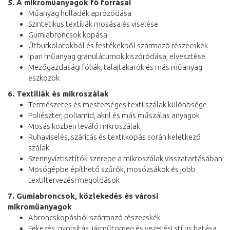
5. A mikroműanyagok fő forrásai
Műanyag hulladék aprózódása
Szintetikus textíliák mosása és viselése
Gumiabroncsok kopása
Útburkolatokból és festékekből származó részecskék
Ipari műanyag granulátumok kiszóródása, elvesztése
Mezőgazdasági fóliák, talajtakarók és más műanyag
eszközök
6. Textíliák és mikroszálak
Természetes és mesterséges textilszálak különbsége
Poliészter, poliamid, akril és más műszálas anyagok
Mosás közben leváló mikroszálak
Ruhaviselés, szárítás és textilkopás során keletkező
szálak
Szennyvíztisztítók szerepe a mikroszálak visszatartásában
Mosógépbe építhető szűrők, mosózsákok és jobb
textiltervezési megoldások
7. Gumiabroncsok, közlekedés és városi
mikroműanyagok
Abroncskopásból származó részecskék
Fékezés, gyorsítás, járműtömeg és vezetési stílus hatása