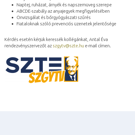
Naptej, ruházat, árnyék és napszemüveg szerepe
ABCDE-szabály az anyajegyek megfigyelésében
Önvizsgálat és bőrgyógyászati szűrés
Fiataloknak szóló prevenciós üzenetek jelentősége
Kérdés esetén kérjük keressék kollégánkat, Antal Éva
rendezvényszervezőt az
szgytv@szte.hu
e-mail címen.