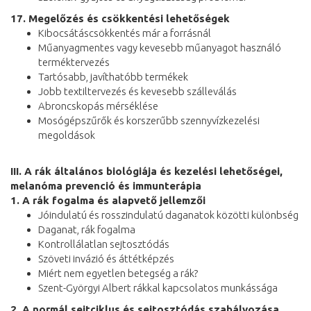
17. Megelőzés és csökkentési lehetőségek
Kibocsátáscsökkentés már a forrásnál
Műanyagmentes vagy kevesebb műanyagot használó
terméktervezés
Tartósabb, javíthatóbb termékek
Jobb textiltervezés és kevesebb szálleválás
Abroncskopás mérséklése
Mosógépszűrők és korszerűbb szennyvízkezelési
megoldások
III. A rák általános biológiája és kezelési lehetőségei,
melanóma prevenció és immunterápia
1. A rák fogalma és alapvető jellemzői
Jóindulatú és rosszindulatú daganatok közötti különbség
Daganat, rák fogalma
Kontrollálatlan sejtosztódás
Szöveti invázió és áttétképzés
Miért nem egyetlen betegség a rák?
Szent-Györgyi Albert rákkal kapcsolatos munkássága
2. A normál sejtciklus és sejtosztódás szabályozása