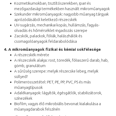
Kozmetikumokban, tisztítószerekben, ipari és
mezőgazdasági termékekben használt mikroműanyagok
Szekunder mikroműanyagok: nagyobb műanyag tárgyak
aprózódásából keletkező részecskék
UV-sugárzás, mechanikai kopás, hullámzás, fagyás-
olvadás és hőmérséklet-ingadozás szerepe
Zacskók, palackok, fóliák, halászhálók és
csomagolóanyagok feldarabolódása
4. A mikroműanyagok fizikai és kémiai sokfélesége
A részecskék mérete
A részecskék alakja: rost, töredék, fóliaszerű darab, hab,
gömb, granulátum
A sűrűség szerepe: melyik részecske lebeg, melyik
süllyed?
Polimerösszetétel: PET, PE, PP, PVC, PS és más
műanyagtípusok
Adalékanyagok: lágyítók, égésgátlók, stabilizátorok,
színezékek
Biofilm, vagyis élő mikrobiális bevonat kialakulása a
műanyagdarabok felszínén