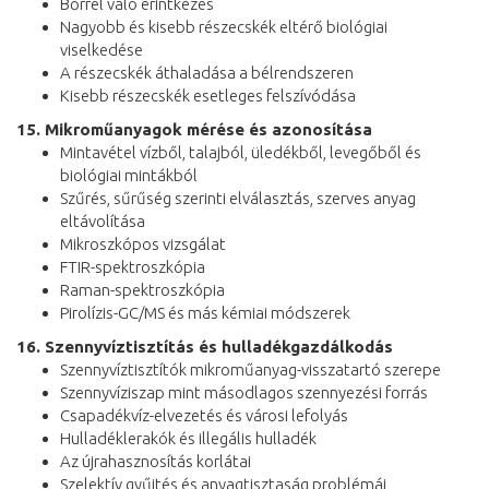
Bőrrel való érintkezés
Nagyobb és kisebb részecskék eltérő biológiai
viselkedése
A részecskék áthaladása a bélrendszeren
Kisebb részecskék esetleges felszívódása
15. Mikroműanyagok mérése és azonosítása
Mintavétel vízből, talajból, üledékből, levegőből és
biológiai mintákból
Szűrés, sűrűség szerinti elválasztás, szerves anyag
eltávolítása
Mikroszkópos vizsgálat
FTIR-spektroszkópia
Raman-spektroszkópia
Pirolízis-GC/MS és más kémiai módszerek
16. Szennyvíztisztítás és hulladékgazdálkodás
Szennyvíztisztítók mikroműanyag-visszatartó szerepe
Szennyvíziszap mint másodlagos szennyezési forrás
Csapadékvíz-elvezetés és városi lefolyás
Hulladéklerakók és illegális hulladék
Az újrahasznosítás korlátai
Szelektív gyűjtés és anyagtisztaság problémái