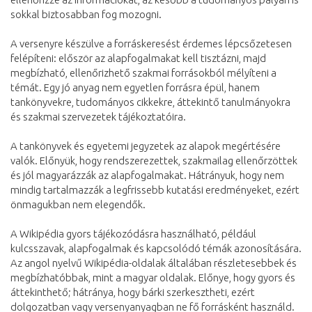
sokkal biztosabban fog mozogni.
A versenyre készülve a forráskeresést érdemes lépcsőzetesen
felépíteni: először az alapfogalmakat kell tisztázni, majd
megbízható, ellenőrizhető szakmai forrásokból mélyíteni a
témát. Egy jó anyag nem egyetlen forrásra épül, hanem
tankönyvekre, tudományos cikkekre, áttekintő tanulmányokra
és szakmai szervezetek tájékoztatóira.
A tankönyvek és egyetemi jegyzetek az alapok megértésére
valók. Előnyük, hogy rendszerezettek, szakmailag ellenőrzöttek
és jól magyarázzák az alapfogalmakat. Hátrányuk, hogy nem
mindig tartalmazzák a legfrissebb kutatási eredményeket, ezért
önmagukban nem elegendők.
A Wikipédia gyors tájékozódásra használható, például
kulcsszavak, alapfogalmak és kapcsolódó témák azonosítására.
Az angol nyelvű Wikipédia-oldalak általában részletesebbek és
megbízhatóbbak, mint a magyar oldalak. Előnye, hogy gyors és
áttekinthető; hátránya, hogy bárki szerkesztheti, ezért
dolgozatban vagy versenyanyagban ne fő forrásként használd.