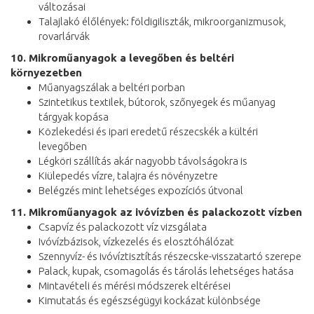
változásai
Talajlakó élőlények: földigiliszták, mikroorganizmusok,
rovarlárvák
10. Mikroműanyagok a levegőben és beltéri
környezetben
Műanyagszálak a beltéri porban
Szintetikus textilek, bútorok, szőnyegek és műanyag
tárgyak kopása
Közlekedési és ipari eredetű részecskék a kültéri
levegőben
Légköri szállítás akár nagyobb távolságokra is
Kiülepedés vízre, talajra és növényzetre
Belégzés mint lehetséges expozíciós útvonal
11. Mikroműanyagok az ivóvízben és palackozott vízben
Csapvíz és palackozott víz vizsgálata
Ivóvízbázisok, vízkezelés és elosztóhálózat
Szennyvíz- és ivóvíztisztítás részecske-visszatartó szerepe
Palack, kupak, csomagolás és tárolás lehetséges hatása
Mintavételi és mérési módszerek eltérései
Kimutatás és egészségügyi kockázat különbsége