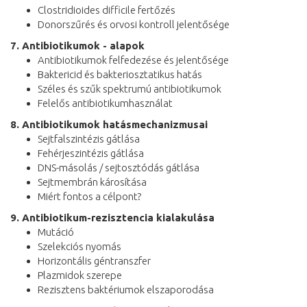
Clostridioides difficile fertőzés
Donorszűrés és orvosi kontroll jelentősége
7. Antibiotikumok - alapok
Antibiotikumok felfedezése és jelentősége
Baktericid és bakteriosztatikus hatás
Széles és szűk spektrumú antibiotikumok
Felelős antibiotikumhasználat
8. Antibiotikumok hatásmechanizmusai
Sejtfalszintézis gátlása
Fehérjeszintézis gátlása
DNS-másolás / sejtosztódás gátlása
Sejtmembrán károsítása
Miért fontos a célpont?
9. Antibiotikum-rezisztencia kialakulása
Mutáció
Szelekciós nyomás
Horizontális géntranszfer
Plazmidok szerepe
Rezisztens baktériumok elszaporodása