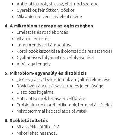
Antibiotikumok, stressz, életmód szerepe
Gyerekkor, felnőttkor, időskor
Mikrobiom-diverzitás jelentősége
4. A mikrobiom szerepe az egészségben
Emésztés és rostlebontás
Vitamintermelés
Immunrendszer támogatása
Kórokozók kiszorítása (kolonizációs rezisztencia)
Gyulladásos folyamatok befolyásolása
A bél-agy tengely
5. Mikrobiom-egyensúly és diszbiózis
„Jó” és „rossz” baktériumok árnyalt értelmezése
Rövidszénláncú zsírsavtermelés jelentősége
Diszbiózis fogalma
Antibiotikumok hatása a bélflórára
Probiotikumok, prebiotikumok, fermentált ételek
Mikrobiommal kapcsolatos tévhitek
6. Székletátültetés
Mi a székletátültetés?
Mikor lehet hasznos?