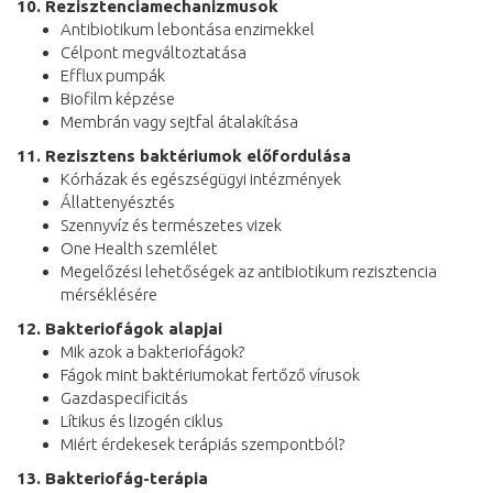
10. Rezisztenciamechanizmusok
Antibiotikum lebontása enzimekkel
Célpont megváltoztatása
Efflux pumpák
Biofilm képzése
Membrán vagy sejtfal átalakítása
11. Rezisztens baktériumok előfordulása
Kórházak és egészségügyi intézmények
Állattenyésztés
Szennyvíz és természetes vizek
One Health szemlélet
Megelőzési lehetőségek az antibiotikum rezisztencia
mérséklésére
12. Bakteriofágok alapjai
Mik azok a bakteriofágok?
Fágok mint baktériumokat fertőző vírusok
Gazdaspecificitás
Lítikus és lizogén ciklus
Miért érdekesek terápiás szempontból?
13. Bakteriofág-terápia