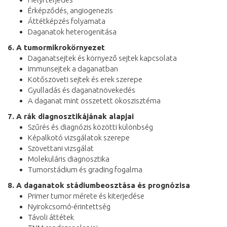
Érképződés, angiogenezis
Áttétképzés folyamata
Daganatok heterogenitása
6. A tumormikrokörnyezet
Daganatsejtek és környező sejtek kapcsolata
Immunsejtek a daganatban
Kötőszöveti sejtek és erek szerepe
Gyulladás és daganatnövekedés
A daganat mint összetett ökoszisztéma
7. A rák diagnosztikájának alapjai
Szűrés és diagnózis közötti különbség
Képalkotó vizsgálatok szerepe
Szövettani vizsgálat
Molekuláris diagnosztika
Tumorstádium és grading fogalma
8. A daganatok stádiumbeosztása és prognózisa
Primer tumor mérete és kiterjedése
Nyirokcsomó-érintettség
Távoli áttétek