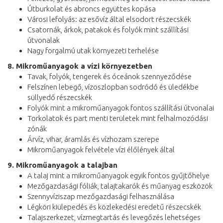
Útburkolat és abroncs együttes kopása
Városi lefolyás: az esővíz által elsodort részecskék
Csatornák, árkok, patakok és folyók mint szállítási
útvonalak
Nagy forgalmú utak környezeti terhelése
8. Mikroműanyagok a vízi környezetben
Tavak, folyók, tengerek és óceánok szennyeződése
Felszínen lebegő, vízoszlopban sodródó és üledékbe
süllyedő részecskék
Folyók mint a mikroműanyagok fontos szállítási útvonalai
Torkolatok és part menti területek mint felhalmozódási
zónák
Árvíz, vihar, áramlás és vízhozam szerepe
Mikroműanyagok felvétele vízi élőlények által
9. Mikroműanyagok a talajban
A talaj mint a mikroműanyagok egyik fontos gyűjtőhelye
Mezőgazdasági fóliák, talajtakarók és műanyag eszközök
Szennyvíziszap mezőgazdasági felhasználása
Légköri kiülepedés és közlekedési eredetű részecskék
Talajszerkezet, vízmegtartás és levegőzés lehetséges