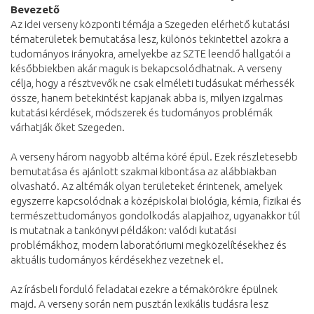
Bevezető
Az idei verseny központi témája a Szegeden elérhető kutatási
tématerületek bemutatása lesz, különös tekintettel azokra a
tudományos irányokra, amelyekbe az SZTE leendő hallgatói a
későbbiekben akár maguk is bekapcsolódhatnak. A verseny
célja, hogy a résztvevők ne csak elméleti tudásukat mérhessék
össze, hanem betekintést kapjanak abba is, milyen izgalmas
kutatási kérdések, módszerek és tudományos problémák
várhatják őket Szegeden.
A verseny három nagyobb altéma köré épül. Ezek részletesebb
bemutatása és ajánlott szakmai kibontása az alábbiakban
olvasható. Az altémák olyan területeket érintenek, amelyek
egyszerre kapcsolódnak a középiskolai biológia, kémia, fizikai és
természettudományos gondolkodás alapjaihoz, ugyanakkor túl
is mutatnak a tankönyvi példákon: valódi kutatási
problémákhoz, modern laboratóriumi megközelítésekhez és
aktuális tudományos kérdésekhez vezetnek el.
Az írásbeli forduló feladatai ezekre a témakörökre épülnek
majd. A verseny során nem pusztán lexikális tudásra lesz