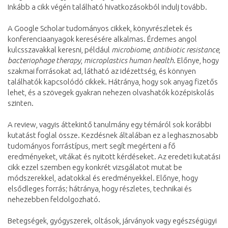
Inkább a cikk végén található hivatkozásokból indulj tovább.
A Google Scholar tudományos cikkek, könyvrészletek és
konferenciaanyagok keresésére alkalmas. Érdemes angol
kulcsszavakkal keresni, például
microbiome
,
antibiotic resistance
,
bacteriophage therapy
,
microplastics human health
. Előnye, hogy
szakmai forrásokat ad, látható az idézettség, és könnyen
találhatók kapcsolódó cikkek. Hátránya, hogy sok anyag fizetős
lehet, és a szövegek gyakran nehezen olvashatók középiskolás
szinten.
A review, vagyis áttekintő tanulmány egy témáról sok korábbi
kutatást foglal össze. Kezdésnek általában ez a leghasznosabb
tudományos forrástípus, mert segít megérteni a fő
eredményeket, vitákat és nyitott kérdéseket. Az eredeti kutatási
cikk ezzel szemben egy konkrét vizsgálatot mutat be
módszerekkel, adatokkal és eredményekkel. Előnye, hogy
elsődleges forrás; hátránya, hogy részletes, technikai és
nehezebben feldolgozható.
Betegségek, gyógyszerek, oltások, járványok vagy egészségügyi