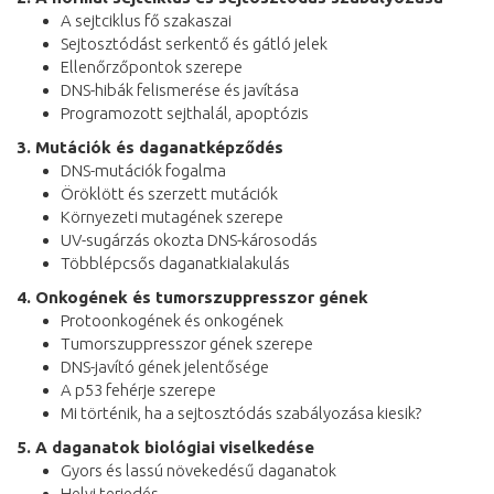
A sejtciklus fő szakaszai
Sejtosztódást serkentő és gátló jelek
Ellenőrzőpontok szerepe
DNS-hibák felismerése és javítása
Programozott sejthalál, apoptózis
3. Mutációk és daganatképződés
DNS-mutációk fogalma
Öröklött és szerzett mutációk
Környezeti mutagének szerepe
UV-sugárzás okozta DNS-károsodás
Többlépcsős daganatkialakulás
4. Onkogének és tumorszuppresszor gének
Protoonkogének és onkogének
Tumorszuppresszor gének szerepe
DNS-javító gének jelentősége
A p53 fehérje szerepe
Mi történik, ha a sejtosztódás szabályozása kiesik?
5. A daganatok biológiai viselkedése
Gyors és lassú növekedésű daganatok
Helyi terjedés