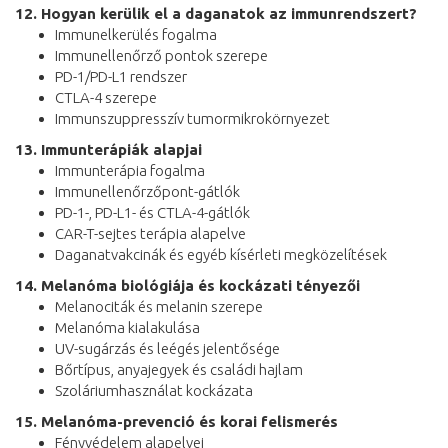
12. Hogyan kerülik el a daganatok az immunrendszert?
Immunelkerülés fogalma
Immunellenőrző pontok szerepe
PD-1/PD-L1 rendszer
CTLA-4 szerepe
Immunszuppresszív tumormikrokörnyezet
13. Immunterápiák alapjai
Immunterápia fogalma
Immunellenőrzőpont-gátlók
PD-1-, PD-L1- és CTLA-4-gátlók
CAR-T-sejtes terápia alapelve
Daganatvakcinák és egyéb kísérleti megközelítések
14. Melanóma biológiája és kockázati tényezői
Melanociták és melanin szerepe
Melanóma kialakulása
UV-sugárzás és leégés jelentősége
Bőrtípus, anyajegyek és családi hajlam
Szoláriumhasználat kockázata
15. Melanóma-prevenció és korai felismerés
Fényvédelem alapelvei