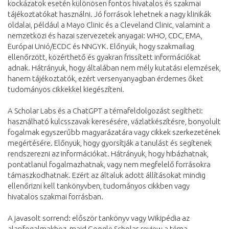
kockázatok esetén különösen fontos hivatalos és szakmai
tájékoztatókat használni. Jó források lehetnek a nagy klinikák
oldalai, például a Mayo Clinic és a Cleveland Clinic, valamint a
nemzetközi és hazai szervezetek anyagai: WHO, CDC, EMA,
Európai Unió/ECDC és NNGYK. Előnyük, hogy szakmailag
ellenőrzött, közérthető és gyakran frissített információkat
adnak. Hátrányuk, hogy általában nem mély kutatási elemzések,
hanem tájékoztatók, ezért versenyanyagban érdemes őket
tudományos cikkekkel kiegészíteni.
A Scholar Labs és a ChatGPT a témafeldolgozást segítheti:
használható kulcsszavak keresésére, vázlatkészítésre, bonyolult
fogalmak egyszerűbb magyarázatára vagy cikkek szerkezetének
megértésére. Előnyük, hogy gyorsítják a tanulást és segítenek
rendszerezni az információkat. Hátrányuk, hogy hibázhatnak,
pontatlanul fogalmazhatnak, vagy nem megfelelő forrásokra
támaszkodhatnak. Ezért az általuk adott állításokat mindig
ellenőrizni kell tankönyvben, tudományos cikkben vagy
hivatalos szakmai forrásban.
A javasolt sorrend: először tankönyv vagy Wikipédia az
alapfogalmakhoz, majd Google Scholar-review a téma