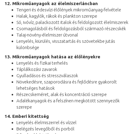
12. Mikroműanyagok az élelmiszerláncban
Tengeri és édesvízi élőlények mikroműanyag-felvétele
Halak, kagylók, rákok és plankton szerepe
Só, ivóvíz, palackozott italok és feldolgozott élelmiszerek
Csomagolásból és feldolgozásból származó részecskék
Talaj-növény-élelmiszer útvonal
Lenyelés, kiürülés, visszatartás és szövetekbe jutás
különbsége
13. Mikroműanyagok hatása az élőlényekre
Lenyelés és fizikai terhelés
Táplálkozási zavarok
Gyulladásos és stresszválaszok
Növekedésre, szaporodásra és fejlődésre gyakorolt
lehetséges hatások
Részecskeméret, alak és koncentráció szerepe
Adalékanyagok és a felszínen megkötött szennyezők
szerepe
14. Emberi kitettség
Lenyelés élelmiszerrel és vízzel
Belégzés levegőből és porból