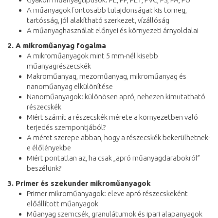
A műanyagok fontosabb tulajdonságai: kis tömeg,
tartósság, jól alakítható szerkezet, vízállóság
A műanyaghasználat előnyei és környezeti árnyoldalai
2. A mikroműanyag fogalma
A mikroműanyagok mint 5 mm-nél kisebb
műanyagrészecskék
Makroműanyag, mezoműanyag, mikroműanyag és
nanoműanyag elkülönítése
Nanoműanyagok: különösen apró, nehezen kimutatható
részecskék
Miért számít a részecskék mérete a környezetben való
terjedés szempontjából?
A méret szerepe abban, hogy a részecskék bekerülhetnek-
e élőlényekbe
Miért pontatlan az, ha csak „apró műanyagdarabokról”
beszélünk?
3. Primer és szekunder mikroműanyagok
Primer mikroműanyagok: eleve apró részecskeként
előállított műanyagok
Műanyag szemcsék, granulátumok és ipari alapanyagok