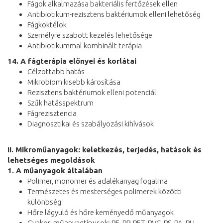
Fágok alkalmazása bakteriális fertőzések ellen
Antibiotikum-rezisztens baktériumok elleni lehetőség
Fágkoktélok
Személyre szabott kezelés lehetősége
Antibiotikummal kombinált terápia
14. A fágterápia előnyei és korlátai
Célzottabb hatás
Mikrobiom kisebb károsítása
Rezisztens baktériumok elleni potenciál
Szűk hatásspektrum
Fágrezisztencia
Diagnosztikai és szabályozási kihívások
II. Mikroműanyagok: keletkezés, terjedés, hatások és
lehetséges megoldások
1. A műanyagok általában
Polimer, monomer és adalékanyag fogalma
Természetes és mesterséges polimerek közötti
különbség
Hőre lágyuló és hőre keményedő műanyagok
Gyakori műanyagtípusok: PE, PP, PET, PVC, PS, PA, PU