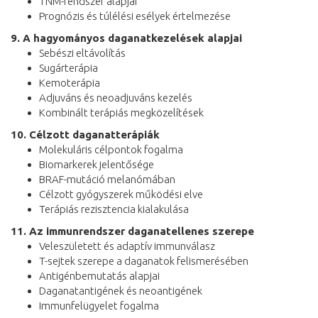
TNM-rendszer alapjai
Prognózis és túlélési esélyek értelmezése
9. A hagyományos daganatkezelések alapjai
Sebészi eltávolítás
Sugárterápia
Kemoterápia
Adjuváns és neoadjuváns kezelés
Kombinált terápiás megközelítések
10. Célzott daganatterápiák
Molekuláris célpontok fogalma
Biomarkerek jelentősége
BRAF-mutáció melanómában
Célzott gyógyszerek működési elve
Terápiás rezisztencia kialakulása
11. Az immunrendszer daganatellenes szerepe
Veleszületett és adaptív immunválasz
T-sejtek szerepe a daganatok felismerésében
Antigénbemutatás alapjai
Daganatantigének és neoantigének
Immunfelügyelet fogalma