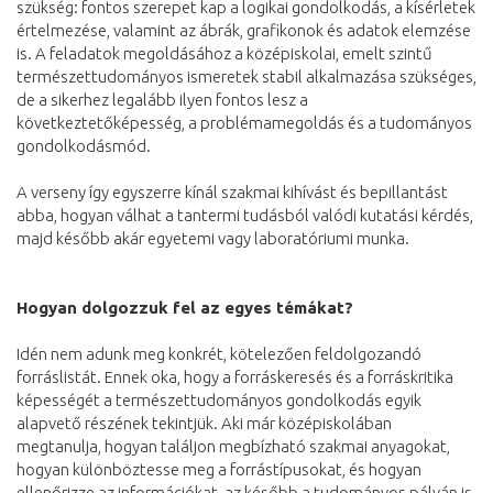
szükség: fontos szerepet kap a logikai gondolkodás, a kísérletek
értelmezése, valamint az ábrák, grafikonok és adatok elemzése
is. A feladatok megoldásához a középiskolai, emelt szintű
természettudományos ismeretek stabil alkalmazása szükséges,
de a sikerhez legalább ilyen fontos lesz a
következtetőképesség, a problémamegoldás és a tudományos
gondolkodásmód.
A verseny így egyszerre kínál szakmai kihívást és bepillantást
abba, hogyan válhat a tantermi tudásból valódi kutatási kérdés,
majd később akár egyetemi vagy laboratóriumi munka.
Hogyan dolgozzuk fel az egyes témákat?
Idén nem adunk meg konkrét, kötelezően feldolgozandó
forráslistát. Ennek oka, hogy a forráskeresés és a forráskritika
képességét a természettudományos gondolkodás egyik
alapvető részének tekintjük. Aki már középiskolában
megtanulja, hogyan találjon megbízható szakmai anyagokat,
hogyan különböztesse meg a forrástípusokat, és hogyan
ellenőrizze az információkat, az később a tudományos pályán is