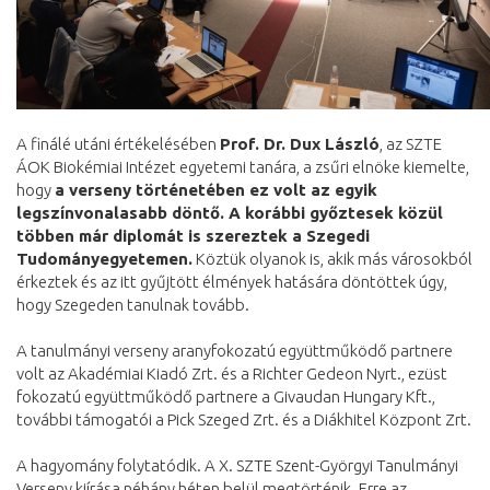
A finálé utáni értékelésében
Prof. Dr. Dux László
, az SZTE
ÁOK Biokémiai Intézet egyetemi tanára, a zsűri elnöke kiemelte,
hogy
a verseny történetében ez volt az egyik
legszínvonalasabb döntő. A korábbi győztesek közül
többen már diplomát is szereztek a Szegedi
Tudományegyetemen.
Köztük olyanok is, akik más városokból
érkeztek és az itt gyűjtött élmények hatására döntöttek úgy,
hogy Szegeden tanulnak tovább.
A tanulmányi verseny aranyfokozatú együttműködő partnere
volt az Akadémiai Kiadó Zrt. és a Richter Gedeon Nyrt., ezüst
fokozatú együttműködő partnere a Givaudan Hungary Kft.,
további támogatói a Pick Szeged Zrt. és a Diákhitel Központ Zrt.
A hagyomány folytatódik. A X. SZTE Szent-Györgyi Tanulmányi
Verseny kiírása néhány héten belül megtörténik. Erre az