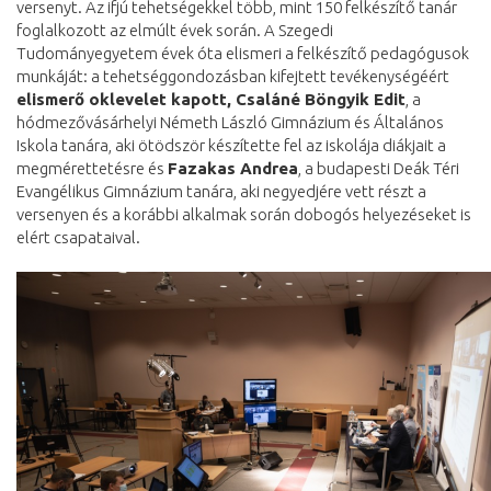
versenyt. Az ifjú tehetségekkel több, mint 150 felkészítő tanár
foglalkozott az elmúlt évek során. A Szegedi
Tudományegyetem évek óta elismeri a felkészítő pedagógusok
munkáját: a tehetséggondozásban kifejtett tevékenységéért
elismerő oklevelet kapott, Csaláné Böngyik Edit
, a
hódmezővásárhelyi Németh László Gimnázium és Általános
Iskola tanára, aki ötödször készítette fel az iskolája diákjait a
megmérettetésre és
Fazakas Andrea
, a budapesti Deák Téri
Evangélikus Gimnázium tanára, aki negyedjére vett részt a
versenyen és a korábbi alkalmak során dobogós helyezéseket is
elért csapataival.