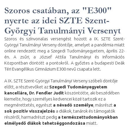
Szoros csatában, az "E300"
nyerte az idei SZTE Szent-
Györgyi Tanulmányi Versenyt
Szoros és színvonalas versengést hozott a IX. SZTE Szent-
Györgyi Tanulmányi Verseny döntője, amelyet a pandémia miatt
online rendezett meg a Szegedi Tudományegyetem, április 22-
én. A zsűri, a József Attila Tanulmányi és Információs
Központban döntött a pontokról. A győztes a budapesti Deák
Téri Evangélikus Gimnázium E300 nevű csapata lett.
A IX. SZTE Szent-Györgyi Tanulmányi Verseny szóbeli döntője
előtt, a résztvevőket az
Szegedi Tudományegyetem
kancellára, Dr. Fendler Judit
köszöntötte, aki beszédében
kiemelte, hogy személyes kedvencei közé tartozik ez a
megmérettetés, egyrészt
a névadó személye
, másrészt
a
sok pozitív visszajelzés
a diákok, tanárok és támogatók
részéről, harmadrészt pedig
a természettudományokban
elmélyedő diákok tehetséggondozása
miatt.