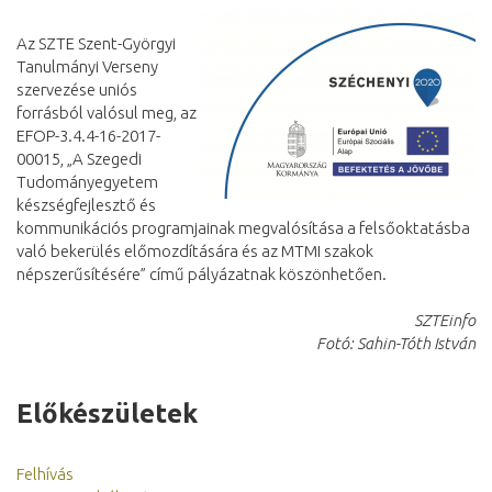
Az SZTE Szent-Györgyi
Tanulmányi Verseny
szervezése uniós
forrásból valósul meg, az
EFOP-3.4.4-16-2017-
00015, „A Szegedi
Tudományegyetem
készségfejlesztő és
kommunikációs programjainak megvalósítása a felsőoktatásba
való bekerülés előmozdítására és az MTMI szakok
népszerűsítésére” című pályázatnak köszönhetően.
SZTEinfo
Fotó: Sahin-Tóth István
Előkészületek
Felhívás