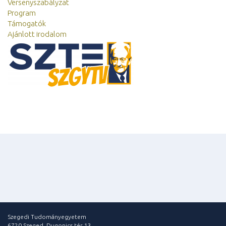
Versenyszabályzat
Program
Támogatók
Ajánlott irodalom
Szegedi Tudományegyetem
6720 Szeged, Dugonics tér 13.