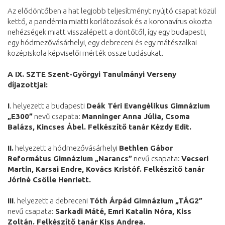
Az elődöntőben a hat legjobb teljesítményt nyújtó csapat közül
kettő, a pandémia miatti korlátozások és a koronavírus okozta
nehézségek miatt visszalépett a döntőtől, így egy budapesti,
egy hódmezővásárhelyi, egy debreceni és egy mátészalkai
középiskola képviselői mérték össze tudásukat.
A IX. SZTE Szent-Györgyi Tanulmányi Verseny
díjazottjai:
I
. helyezett a budapesti
Deák Téri Evangélikus Gimnázium
„E300”
nevű csapata:
Manninger Anna Júlia, Csoma
Balázs, Kincses Ábel. Felkészítő tanár Kézdy Edit.
II.
helyezett a hódmezővásárhelyi
Bethlen Gábor
Református Gimnázium „Narancs”
nevű csapata:
Vecseri
Martin, Karsai Endre, Kovács Kristóf. Felkészítő tanár
Jóriné Csölle Henriett.
III
. helyezett a debreceni
Tóth Árpád Gimnázium „TÁG2”
nevű csapata:
Sarkadi Máté, Emri Katalin Nóra, Kiss
Zoltán. Felkészítő tanár Kiss Andrea.