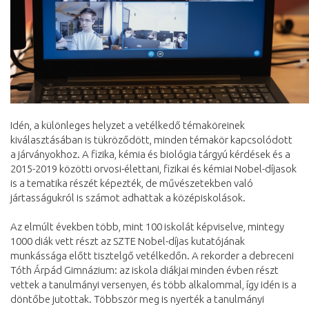
Idén, a különleges helyzet a vetélkedő témaköreinek
kiválasztásában is tükröződött, minden témakör kapcsolódott
a járványokhoz. A fizika, kémia és biológia tárgyú kérdések és a
2015-2019 közötti orvosi-élettani, fizikai és kémiai Nobel-díjasok
is a tematika részét képezték, de művészetekben való
jártasságukról is számot adhattak a középiskolások.
Az elmúlt években több, mint 100 iskolát képviselve, mintegy
1000 diák vett részt az SZTE Nobel-díjas kutatójának
munkássága előtt tisztelgő vetélkedőn. A rekorder a debreceni
Tóth Árpád Gimnázium: az iskola diákjai minden évben részt
vettek a tanulmányi versenyen, és több alkalommal, így idén is a
döntőbe jutottak. Többször meg is nyerték a tanulmányi