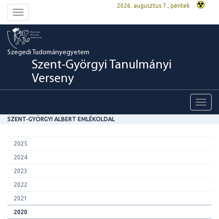
2026. augusztus 7., péntek
Toggle
navigation
Szegedi Tudományegyetem
Szent-Györgyi Tanulmányi
Verseny
Toggl
navig
SZENT-GYÖRGYI ALBERT EMLÉKOLDAL
2025
2024
2023
2022
2021
2020