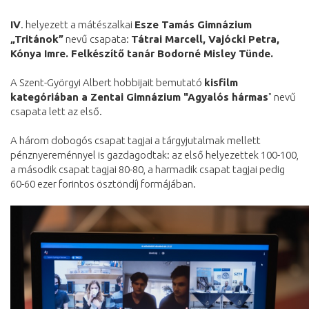
IV
. helyezett a mátészalkai
Esze Tamás Gimnázium
„Tritánok”
nevű csapata:
Tátrai Marcell, Vajócki Petra,
Kónya Imre. Felkészítő tanár Bodorné Misley Tünde.
A Szent-Györgyi Albert hobbijait bemutató
kisfilm
kategóriában a Zentai Gimnázium "Agyalós hármas
" nevű
csapata lett az első.
A három dobogós csapat tagjai a tárgyjutalmak mellett
pénznyereménnyel is gazdagodtak: az első helyezettek 100-100,
a második csapat tagjai 80-80, a harmadik csapat tagjai pedig
60-60 ezer forintos ösztöndíj formájában.