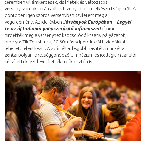
teremben villámkérdések, kísérletek és változatos
versenyszámok során adtak bizonyságot a felkészültségükről. A
döntőben igen szoros versenyben született meg a
végeredmény. Az idei évben
Járványok Európában –
Legyél
te az új tudománynépszerűsítő influenszer!
címmel
hirdették meg a versenyhez kapcsolódó kreatív pályázatot,
amelyre Tik-Tok stílusú, 30-60 másodperc közötti videókkal
lehetett jelentkezni. A zsűri által legjobbnak ítélt munkát a
zentai Bolyai Tehetséggondozó Gimnázium és Kollégium tanulói
készítették, ezt levetítették a díjkiosztón is.