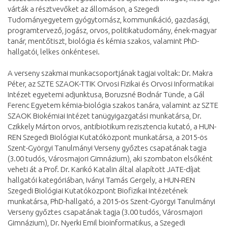
várták a résztvevőket az állomáson, a Szegedi
Tudományegyetem gyógytornász, kommunikáció, gazdasági,
programtervező, jogász, orvos, politikatudomány, ének-magyar
tanár, mentőtiszt, biológia és kémia szakos, valamint PhD-
hallgatói, lelkes önkéntesei.
A verseny szakmai munkacsoportjának tagjai voltak: Dr. Makra
Péter, az SZTE SZAOK-TTIK Orvosi Fizikai és Orvosi Informatikai
Intézet egyetemi adjunktusa, Boruzsné Bodnár Tünde, a Gál
Ferenc Egyetem kémia-biológia szakos tanára, valamint az SZTE
SZAOK Biokémiai Intézet tanügyigazgatási munkatársa, Dr.
Czikkely Márton orvos, antibiotikum rezisztencia kutató, a HUN-
REN Szegedi Biológiai Kutatóközpont munkatársa, a 2015-ös
Szent-Györgyi Tanulmányi Verseny győztes csapatának tagja
(3.00 tudós, Városmajori Gimnázium), aki szombaton elsőként
veheti át a Prof. Dr. Karikó Katalin által alapított JATE-díjat
hallgatói kategóriában, Iványi Tamás Gergely, a HUN-REN
Szegedi Biológiai Kutatóközpont Biofizikai Intézetének
munkatársa, PhD-hallgató, a 2015-ös Szent-Györgyi Tanulmányi
Verseny győztes csapatának tagja (3.00 tudós, Városmajori
Gimnázium), Dr. Nyerki Emil bioinformatikus, a Szegedi