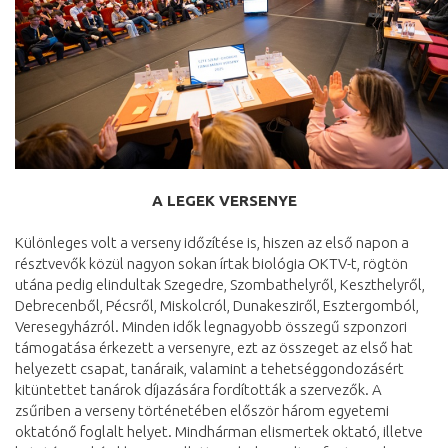
A LEGEK VERSENYE
Különleges volt a verseny időzítése is, hiszen az első napon a
résztvevők közül nagyon sokan írtak biológia OKTV-t, rögtön
utána pedig elindultak Szegedre, Szombathelyről, Keszthelyről,
Debrecenből, Pécsről, Miskolcról, Dunakesziről, Esztergomból,
Veresegyházról. Minden idők legnagyobb összegű szponzori
támogatása érkezett a versenyre, ezt az összeget az első hat
helyezett csapat, tanáraik, valamint a tehetséggondozásért
kitüntettet tanárok díjazására fordították a szervezők. A
zsűriben a verseny történetében először három egyetemi
oktatónő foglalt helyet. Mindhárman elismertek oktató, illetve