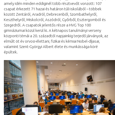
amely idén minden eddiginél több résztvevőt vonzott: 107
csapat érkezett 71 hazai és határon túli iskolából – többek
között Zentáról, Aradról, Debrecenből, Szombathelyről,
Keszthelyről, Miskolcról, Aszódról, Győrből, Esztergomból és
Szegedről. A csapatok jelentős része a HVG Top 100
gimnáziumai közül kerül ki. A kétnapos tanulmányi verseny
központi témái a 20. századtól napjainkig terjedő járványok, az
elmúlt öt év orvosi-élettani, fizikai és kémiai Nobel-díjasai,
valamint Szent-Györgyi Albert élete és munkássága köré
épültek.