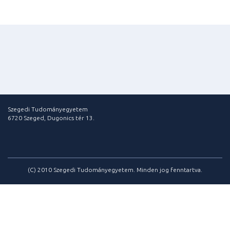
Szegedi Tudományegyetem
6720 Szeged, Dugonics tér 13.
(C) 2010 Szegedi Tudományegyetem. Minden jog fenntartva.