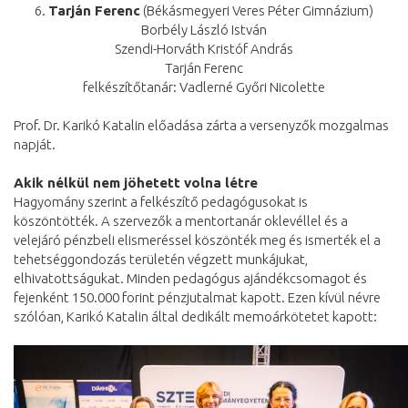
6.
Tarján Ferenc
(Békásmegyeri Veres Péter Gimnázium)
Borbély László István
Szendi-Horváth Kristóf András
Tarján Ferenc
felkészítőtanár: Vadlerné Győri Nicolette
Prof. Dr. Karikó Katalin előadása zárta a versenyzők mozgalmas
napját.
Akik nélkül nem jöhetett volna létre
Hagyomány szerint a felkészítő pedagógusokat is
köszöntötték. A szervezők a mentortanár oklevéllel és a
velejáró pénzbeli elismeréssel köszönték meg és ismerték el a
tehetséggondozás területén végzett munkájukat,
elhivatottságukat. Minden pedagógus ajándékcsomagot és
fejenként 150.000 forint pénzjutalmat kapott. Ezen kívül névre
szólóan, Karikó Katalin által dedikált memoárkötetet kapott: