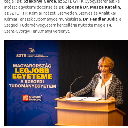
tagjai:
Dr. Szakonyi Gerda
, az SZTE GYTK Gyógyszeranalitikai
Intézet egyetemi docense és
Dr. Siposné Dr. Musza Katalin,
az SZTE TTIK Kémiai Intézet, Szervetlen, Szerves és Analitikai
Kémiai Tanszék tudományos munkatársa.
Dr. Fendler Judit
, a
Szegedi Tudományegyetem kancellárja nyitotta meg a 14.
Szent-Györgyi Tanulmányi Versenyt.