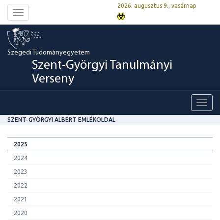
2026. augusztus 9., vasárnap
Toggle
navigation
Szegedi Tudományegyetem
Szent-Györgyi Tanulmányi
Verseny
Toggl
navig
SZENT-GYÖRGYI ALBERT EMLÉKOLDAL
2025
2024
2023
2022
2021
2020