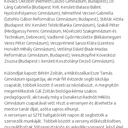
Kovács Október (Németh László Gimnázium, Budapest), Dr.
Láng Gabriella (Budapest XVII. Kerületi Balassi Bálint
Nyolcévfolyamos Gimnázium), Némethné Vecseri Gabriella
(Sztehlo Gábor Református Gimnázium, Budapest), Stiblár Attila
(Budapest XIV. Kerületi Teleki Blanka Gimnázium), Szakál Péter
(Medgyessy Ferenc Gimnázium, Művészeti Szakgimnázium és
Technikum, Debrecen), Vadlerné Győri Nicolette (Békásmegyeri
Veres Péter Gimnázium), Veszpréminé Sarusi Klára (szentesi
Horváth Mihály Gimnázium), Vetlényi Dávid (Baár-Madas
Református Gimnázium, Budapest), Weiszkopfné Kövesközi
Zsuzsa (Budapest I. kerületi Kosztolányi Dezső Gimnázium).
Különdíjat kapott Bétéri Zoltán, a Mátészalkai Esze Tamás
Gimnázium igazgatója, aki már fél évtizede segíti iskolája
csapatát, többek között ő vezeti az iskolabuszt. A megnyitón
megemlékeztek Gál Zoltán biológia-kémia szakos
pedagógusról, aki tavaly még a Dunakeszi Radnóti Miklós
Gimnázium csapatával vett részt a versenyen és átvehette a
mentor tanár díjat, azóta sajnos elhunyt.
A versenyen az SZTE hallgatói két napon át segítették a
szervezők munkáját. Többek között a verseny előkészítésében,
összeállítottak 500 regisztrációs és ajándékcsomagot, késő éjjel