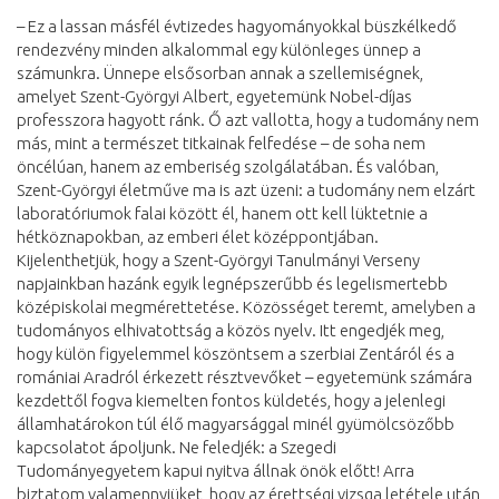
– Ez a lassan másfél évtizedes hagyományokkal büszkélkedő
rendezvény minden alkalommal egy különleges ünnep a
számunkra. Ünnepe elsősorban annak a szellemiségnek,
amelyet Szent-Györgyi Albert, egyetemünk Nobel-díjas
professzora hagyott ránk. Ő azt vallotta, hogy a tudomány nem
más, mint a természet titkainak felfedése – de soha nem
öncélúan, hanem az emberiség szolgálatában. És valóban,
Szent-Györgyi életműve ma is azt üzeni: a tudomány nem elzárt
laboratóriumok falai között él, hanem ott kell lüktetnie a
hétköznapokban, az emberi élet középpontjában.
Kijelenthetjük, hogy a Szent-Györgyi Tanulmányi Verseny
napjainkban hazánk egyik legnépszerűbb és legelismertebb
középiskolai megmérettetése. Közösséget teremt, amelyben a
tudományos elhivatottság a közös nyelv. Itt engedjék meg,
hogy külön figyelemmel köszöntsem a szerbiai Zentáról és a
romániai Aradról érkezett résztvevőket – egyetemünk számára
kezdettől fogva kiemelten fontos küldetés, hogy a jelenlegi
államhatárokon túl élő magyarsággal minél gyümölcsözőbb
kapcsolatot ápoljunk. Ne feledjék: a Szegedi
Tudományegyetem kapui nyitva állnak önök előtt! Arra
biztatom valamennyiüket, hogy az érettségi vizsga letétele után