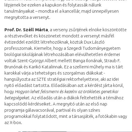
lépjenek be ezeken a kapukon és folytassák nálunk
tanulmányaikat – mondta el a kancellár, majd ünnepélyesen
megnyitotta a versenyt.
Prof.
Dr. Széll Márta
, a verseny zsűrijének elnöke köszöntötte
a résztvevőket és köszönetet mondott a versenyt másfél
évtizeddel ezelőtt létrehozóknak, köztük Dux László
professzornak. Kiemelte, hogy a Szegedi Tudományegyetem
biológiai iskolájának létrehozásában elévülhetetlen érdemei
voltak Szent-Györgyi Albert mellett Banga Ilonának, Straub F.
Brunónak és Karikó Katalinnak. Ez a szellemi műhely ma is tárt
karokkal várja a tehetséges és szorgalmas diákokat -
hangsúlyozta az SZTE stratégiai rektorhelyettese, aki az idei
nyitó előadást tartotta. Előadásában azt a kérdést járta körül,
hogy
Hogyan lehet felismerni és kezelni az örökletes genetikai
betegségeket.
Az előadás után a diákok feltehették a témához
kapcsolódó kérdéseiket. A megnyitó után az első nap
programja gálavacsorával, partival és olyan színes
programokkal folytatódott, mint a társasjáték, a fotókabin vagy
az X-box.