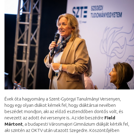
Évek óta hagyomány a Szent-Györgyi Tanulmányi Versenyen,
hogy egy olyan diákot kérnek fel, hogy diáktársai nevében
beszédet mondjon, aki az előző esztendőben döntős volt, és
nevezett az adott évi versenyre is. Az idei beszédre
Field
Mártont
, a budapesti Városmajori Gimnázium diákját kérték fel,
aki szintén az OKTV után utazott Szegedre. Köszöntőjében