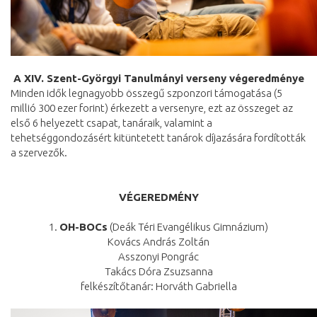
A XIV. Szent-Györgyi Tanulmányi verseny végeredménye
Minden idők legnagyobb összegű szponzori támogatása (5
millió 300 ezer forint) érkezett a versenyre, ezt az összeget az
első 6 helyezett csapat, tanáraik, valamint a
tehetséggondozásért kitüntetett tanárok díjazására fordították
a szervezők.
VÉGEREDMÉNY
1.
OH-BOCs
(Deák Téri Evangélikus Gimnázium)
Kovács András Zoltán
Asszonyi Pongrác
Takács Dóra Zsuzsanna
felkészítőtanár: Horváth Gabriella