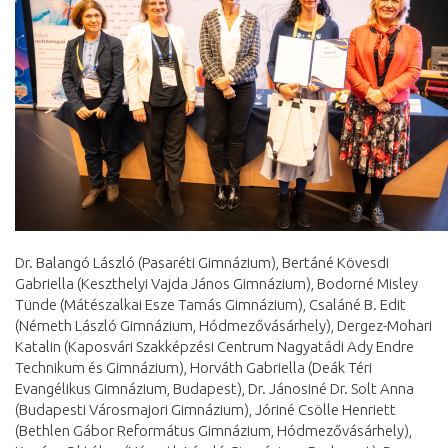
Dr. Balangó László (Pasaréti Gimnázium), Bertáné Kövesdi
Gabriella (Keszthelyi Vajda János Gimnázium), Bodorné Misley
Tünde (Mátészalkai Esze Tamás Gimnázium), Csaláné B. Edit
(Németh László Gimnázium, Hódmezővásárhely), Dergez-Mohari
Katalin (Kaposvári Szakképzési Centrum Nagyatádi Ady Endre
Technikum és Gimnázium), Horváth Gabriella (Deák Téri
Evangélikus Gimnázium, Budapest), Dr. Jánosiné Dr. Solt Anna
(Budapesti Városmajori Gimnázium), Jóriné Csölle Henriett
(Bethlen Gábor Református Gimnázium, Hódmezővásárhely),