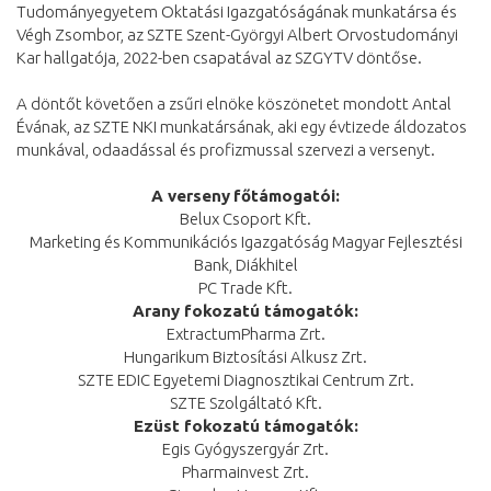
Tudományegyetem Oktatási Igazgatóságának munkatársa és
Végh Zsombor, az SZTE Szent-Györgyi Albert Orvostudományi
Kar hallgatója, 2022-ben csapatával az SZGYTV döntőse.
A döntőt követően a zsűri elnöke köszönetet mondott Antal
Évának, az SZTE NKI munkatársának, aki egy évtizede áldozatos
munkával, odaadással és profizmussal szervezi a versenyt.
A verseny
főtámogatói:
Belux Csoport Kft.
Marketing és Kommunikációs Igazgatóság Magyar Fejlesztési
Bank, Diákhitel
PC Trade Kft.
Arany fokozatú támogatók:
ExtractumPharma Zrt.
Hungarikum Biztosítási Alkusz Zrt.
SZTE EDIC Egyetemi Diagnosztikai Centrum Zrt.
SZTE Szolgáltató Kft.
Ezüst fokozatú támogatók:
Egis Gyógyszergyár Zrt.
Pharmainvest Zrt.