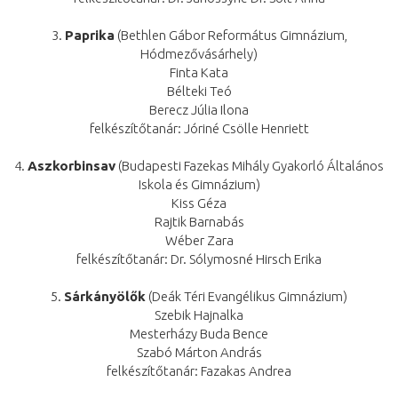
3.
Paprika
(Bethlen Gábor Református Gimnázium,
Hódmezővásárhely)
Finta Kata
Bélteki Teó
Berecz Júlia Ilona
felkészítőtanár: Jóriné Csölle Henriett
4.
Aszkorbinsav
(Budapesti Fazekas Mihály Gyakorló Általános
Iskola és Gimnázium)
Kiss Géza
Rajtik Barnabás
Wéber Zara
felkészítőtanár: Dr. Sólymosné Hirsch Erika
5.
Sárkányölők
(Deák Téri Evangélikus Gimnázium)
Szebik Hajnalka
Mesterházy Buda Bence
Szabó Márton András
felkészítőtanár: Fazakas Andrea