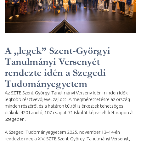
A „legek” Szent-Györgyi
Tanulmányi Versenyét
rendezte idén a Szegedi
Tudományegyetem
Az SZTE Szent-Györgyi Tanulmányi Verseny idén minden idők
legtöbb résztvevőjével zajlott. A megmérettetésre az ország
minden részéről és a határon túlról is érkeztek tehetséges
diákok: 420 tanuló, 107 csapat 71 iskolát képviselt két napon át
Szegeden.
A Szegedi Tudományegyetem 2025. november 13–14-én
rendezte meg a XIV. SZTE Szent-Györgyi Tanulmányi Versenyt,