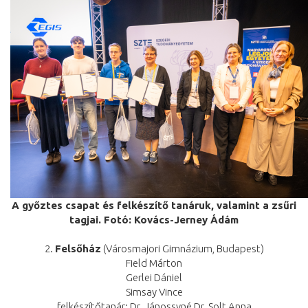
A győztes csapat és felkészítő tanáruk, valamint a zsűri
tagjai. Fotó: Kovács-Jerney Ádám
2.
Felsőház
(Városmajori Gimnázium, Budapest)
Field Márton
Gerlei Dániel
Simsay Vince
felkészítőtanár: Dr. Jánossyné Dr. Solt Anna