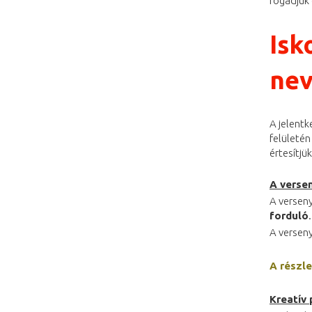
fogadjuk 
Isk
nev
A jelentk
felületén
értesítjü
A verse
A verseny
forduló
.
A verseny
A részle
Kreatív 