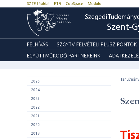
SZTE főoldal
ETR
CooSpace
Modulo
Szegedi Tudomány
Szent-G
FELHÍVÁS
SZGYTV FELVÉTELI PLUSZ PONTOK
EGYÜTTMŰKÖDŐ PARTNEREINK
ADATKEZELÉ
Tanulmány
2025
2024
Szen
2023
2022
2021
2020
Tis
2019