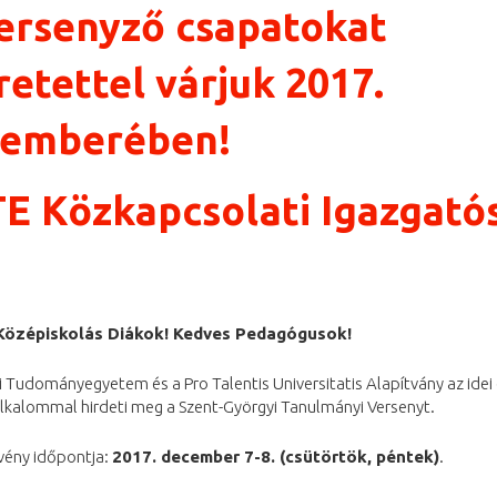
ersenyző csapatokat
retettel várjuk 2017.
cemberében!
E Közkapcsolati Igazgató
Középiskolás Diákok! Kedves Pedagógusok!
 Tudományegyetem és a Pro Talentis Universitatis Alapítvány az idei
lkalommal hirdeti meg a Szent-Györgyi Tanulmányi Versenyt.
vény időpontja:
2017. december 7-8. (csütörtök, péntek)
.