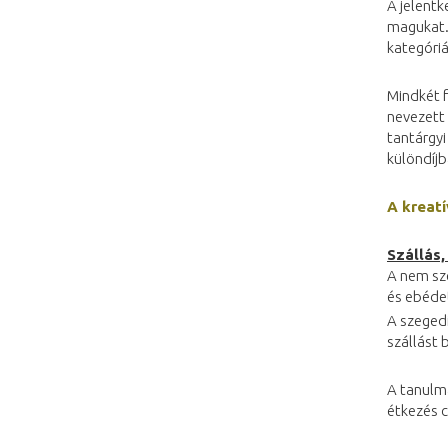
A jelent
magukat.
kategóriá
Mindkét 
nevezett 
tantárgyi
különdíjb
A kreatí
Szállás,
A nem sz
és ebédet
A szeged
szállást 
A tanulmá
étkezés c