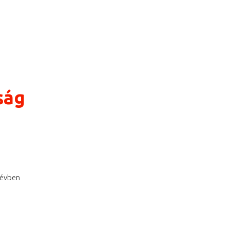
ság
 évben