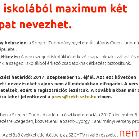
 iskolából maximum két
pat nevezhet.
y helyszíne:
a Szegedi Tudományegyetem Általános Orvostudomá
épületei.
 étkezés:
A nem szegedi iskolákból érkező csapatoknak szállást és 
nk, a szegedi iskolákból érkező csapatoknak étkezést biztosítunk.
zési határidő: 2017. szeptember 15. éjfél. Azt ezt követően
ett nevezéseket sajnos nem áll módunkban elfogadni. A vers
eteltek, ezért a regisztrációt lezártuk. A továbbiakban már 
ára lehet jelentkezni a
press@rekt.szte.hu
címen.
vben a Szegedi Tudós Akadémia őszi konferenciája 2017. december 8-
zésre Szegeden, közvetlenül a Szent-Györgyi Tanulmányi verseny pro
ne
 Az előző évekkel ellentétben, az SZGYTV-n való részvétel