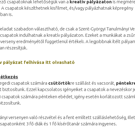
kező csapatoknak lehetőségük van a
kreatív pályázaton
is megmére
 A csapatok készíthetnek kisfilmet, és/vagy pályázhatnak képregény
ban is.
feladat szabadon választható, de csak a Szent-Györgyi Tanulmányi Ve
csapatok indulhatnak a kreatív pályázaton. Ezeket a munkákat a zsűr
 verseny eredményétől függetlenül értékeli. A legjobbnak ítélt pály
an részesítjük.
v pályázat felhívása itt olvasható
 étkezés
egedi csapatok számára
csütörtök
re szállást és vacsorát,
péntekr
 biztosítunk. Ezzel kapcsolatos igényeiket a csapatok a nevezéskor j
i csapatok számára pénteken ebédet, igény esetén korlátozott szá
bitzosítunk.
nyi versenyen való részvétel és a fent említett szálláslehetőség, ille
sapatonként 3 fő diák és 1 fő kísérőtanár számára ingyenes.