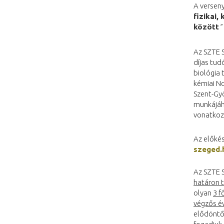
A verseny
fizikai,
között
”
Az SZTE 
díjas tud
biológia 
kémiai N
Szent-Gy
munkájáh
vonatkozá
Az előkés
szeged.
Az SZTE 
határon t
olyan
3 f
végzős év
elődöntő