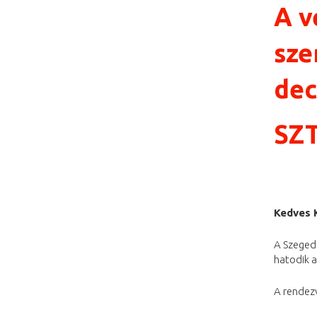
A v
sze
de
SZT
Kedves 
A Szegedi
hatodik a
A rendez