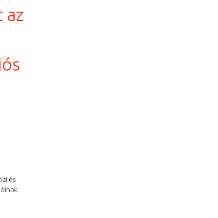
t az
iós
zi és
tóinak