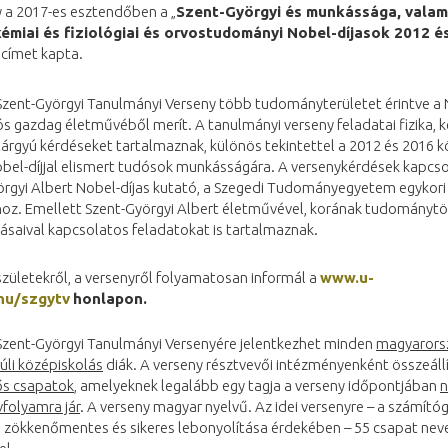
 a 2017-es esztendőben a „
Szent-Györgyi és munkássága, valam
 kémiai és fiziológiai és orvostudományi Nobel-díjasok 2012 é
 címet kapta.
Szent-Györgyi Tanulmányi Verseny több tudományterületet érintve a 
ós gazdag életművéből merít. A tanulmányi verseny feladatai fizika, 
tárgyú kérdéseket tartalmaznak, különös tekintettel a 2012 és 2016 k
obel-díjjal elismert tudósok munkásságára. A versenykérdések kapcs
örgyi Albert Nobel-díjas kutató, a Szegedi Tudományegyetem egykori
oz. Emellett Szent-Györgyi Albert életművével, korának tudománytö
saival kapcsolatos feladatokat is tartalmaznak.
zületekről, a versenyről folyamatosan informál a
www.u-
hu/szgytv
honlapon.
Szent-Györgyi Tanulmányi Versenyére jelentkezhet minden
magyarorsz
úli középiskolás
diák. A verseny résztvevői intézményenként összeáll
ős csapatok
, amelyeknek legalább egy tagja a verseny időpontjában
folyamra jár
. A verseny magyar nyelvű. Az idei versenyre – a számít
 zökkenőmentes és sikeres lebonyolítása érdekében – 55 csapat nev