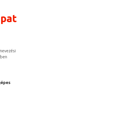
apat
 nevezési
lben
gépes