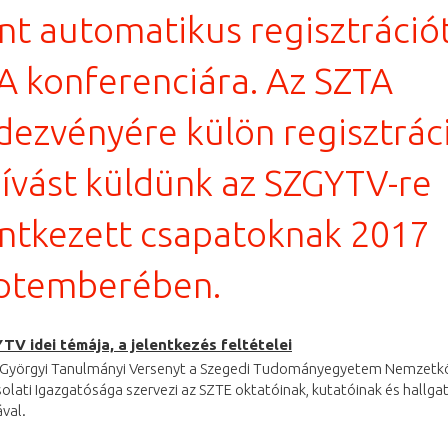
ent automatikus regisztráció
A konferenciára. Az SZTA
dezvényére külön regisztrác
hívást küldünk az SZGYTV-re
entkezett csapatoknak 2017
ptemberében.
V idei témája, a jelentkezés feltételei
-Györgyi Tanulmányi Versenyt a Szegedi Tudományegyetem Nemzetkö
lati Igazgatósága szervezi az SZTE oktatóinak, kutatóinak és hallga
val.