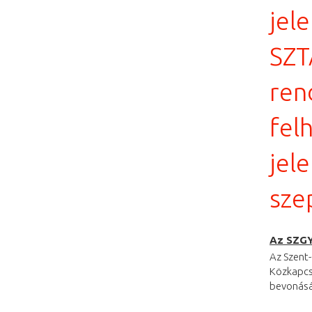
jel
SZT
ren
fel
jel
sze
Az SZGYT
Az Szent
Közkapcso
bevonásá