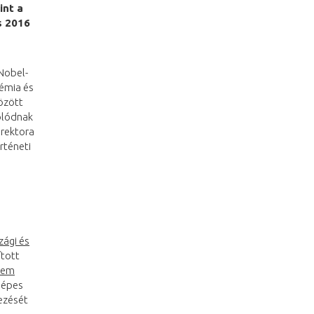
int a
s 2016
Nobel-
kémia és
özött
olódnak
 rektora
rténeti
ági és
ított
nem
ógépes
ezését