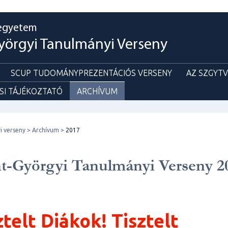
egyetem
yörgyi Tanulmányi Verseny
SCUP TUDOMÁNYPREZENTÁCIÓS VERSENY
AZ SZGYTV
SI TÁJÉKOZTATÓ
ARCHÍVUM
i verseny
Archívum
2017
t-Györgyi Tanulmányi Verseny 2
ztelt Diákok! Tisztelt