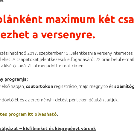
el.
olánként maximum két cs
ezhet a versenyre.
ezési határidő 2017. szeptember 15. Jelentkezni a verseny internetes
 lehet. A csapatokat jelentkezésük elfogadásáról 72 órán belül e-mai
k a kísérő tanár által megadott e-mail címen.
ny programja:
 első napján,
csütörtökön
regisztráció, majd megnyitó és
számító
 döntőjét és az eredményhirdetést pénteken délután tartjuk.
tes program itt olvasható
.
pályázat – kisfilmeket és képregényt várunk