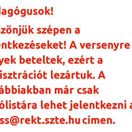
agógusok!
zönjük szépen a
entkezéseket! A versenyre
yek beteltek, ezért a
isztrációt lezártuk. A
ábbiakban már csak
ólistára lehet jelentkezni 
ss@rekt.szte.hu
címen.