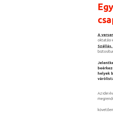
Egy
csa
A versen
oktatási 
Szállás,
biztosítu
Jelentke
beérkez
helyek b
várólist
Az idei é
megrende
követően.