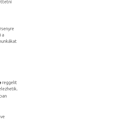
ttetni
rsenyre
i a
amunkákat
e
reggelit
elezhetik.
mban
tve