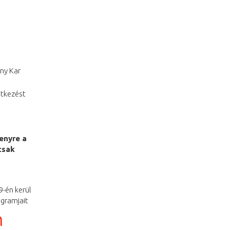
ny Kar
étkezést
enyre a
csak
9-én kerül
gramjait
m