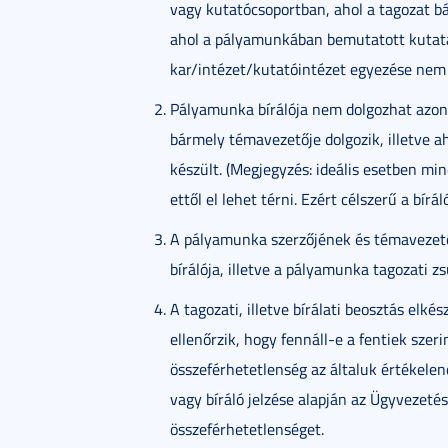
vagy kutatócsoportban, ahol a tagozat b
ahol a pályamunkában bemutatott kutatás
kar/intézet/kutatóintézet egyezése nem 
Pályamunka bírálója nem dolgozhat azon
bármely témavezetője dolgozik, illetve 
készült. (Megjegyzés: ideális esetben min
ettől el lehet térni. Ezért célszerű a bír
A pályamunka szerzőjének és témavezető
bírálója, illetve a pályamunka tagozati zs
A tagozati, illetve bírálati beosztás elké
ellenőrzik, hogy fennáll-e a fentiek szeri
összeférhetetlenség az általuk értékele
vagy bíráló jelzése alapján az Ügyvezeté
összeférhetetlenséget.