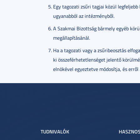
Egy tagozati zsűri tagjai közül legfeljebb 
ugyanabból az intézményből.
A Szakmai Bizottság bármely egyéb körü
megállapításánál.
Ha a tagozati vagy a zsűribeosztás elfog
ki összeférhetetlenséget jelentő körülm
elnökével egyeztetve módosítja, és erről
TUDNIVALÓK
HASZNOS