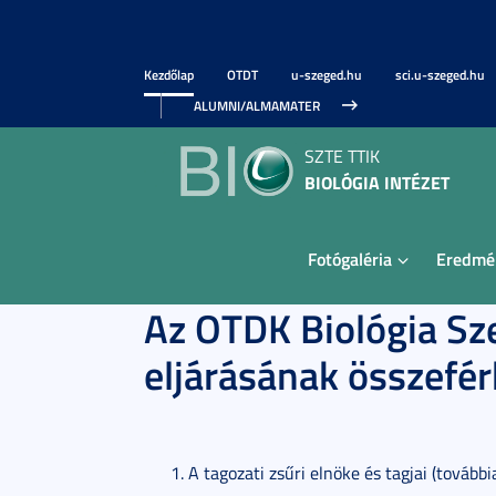
Kezdőlap
OTDT
u-szeged.hu
sci.u-szeged.hu
ALUMNI/ALMAMATER
SZTE TTIK
BIOLÓGIA INTÉZET
Fotógaléria
Eredmé
Az OTDK Biológia Sze
eljárásának összefér
A tagozati zsűri elnöke és tagjai (továb