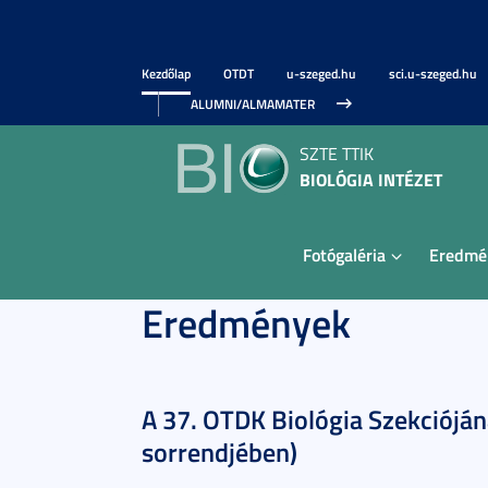
Kezdőlap
OTDT
u-szeged.hu
sci.u-szeged.hu
ALUMNI/ALMAMATER
SZTE TTIK
BIOLÓGIA INTÉZET
Fotógaléria
Eredmé
Eredmények
A 37. OTDK Biológia Szekciójána
sorrendjében)