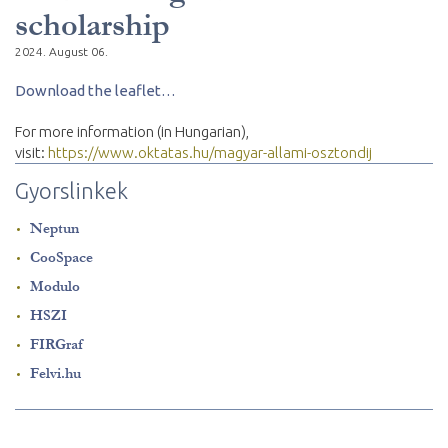
scholarship
2024. August 06.
Download the leaflet…
For more information (in Hungarian),
visit:
https://www.oktatas.hu/magyar-allami-osztondij
Gyorslinkek
Neptun
CooSpace
Modulo
HSZI
FIRGraf
Felvi.hu