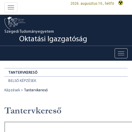
2026. augusztus 10., hétfő
Toggle
navigation
Szegedi Tudományegyetem
Oktatási Igazgatóság
Toggl
navig
TANTERVKERESŐ
BELSŐ KÉPZÉSEK
Képzések
Tantervkereső
Tantervkereső