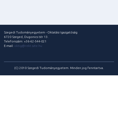
Szegedi Tudományegyetem - Oktatási Igazgatóság
6720 Szeged, Dugonics tér 13.
Telefonszám: +36-62-544-021
E-mail:
oktig@rekt.szte.hu
(C) 2010 Szegedi Tudományegyetem. Minden jog fenntartva.