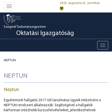
2026. augusztus 8., szombat
Toggle
navigation
Szegedi Tudományegyetem
Oktatási Igazgatóság
Toggl
navig
NEPTUN
NEPTUN
Neptun
Egyetemünk hallgatói 2017-től tanulmányi ügyeik intézésére a
NEPTUN rendszert alkalmazzák. Segítségével a hallgatók
bárhonnan intézhetik kurzusfelvételeiket, jelentkezhetnek