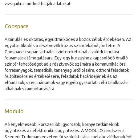
vizsgáikra, módosíthatják adataikat.
Coospace
A tanulás és oktatás, együttműködés a közös célok érdekében. Az
együttműködés a résztvevők közös szándékából jön létre. A
Coospace csupán virtuális színtereket kínál a valódi tanulási
folyamatok támogatására. Egy-egy kurzushoz kapcsolódó önálló
színtér lehetőséget ad a résztvevők számára a kommunikációra,
forrásanyagok, tematikák, tananyag letöltésére, otthoni feladatok
feltöltésére és értékelésére, feladatok határidejének és az
előadások, szemináriumok vagy egyéb gyakorlati célú találkozási
alkalmak számontartására.
Modulo
A kényelmesebb, korszerűbb, gyorsabb, környezetkímélőbb
ügyintézés az elektronikus ügyintézés. A MODULO rendszer a
Szegedi Tudományegyetem új szolgáltatása, mely ügyfélkapuként